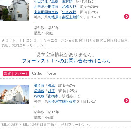
小田急江ノ島線
「
東林間
」駅 徒歩12分
小田急小田原線
「
相模大野
」駅 徒歩20分
東急田園都市線
「
つきみ野
」駅 徒歩29分
神奈川県
相模原市南区
上鶴間
２丁目３－３
-
築年数：築36年
階数：2階建
★ロフト、ＩＨコンロ、ＴＶモニターホン★初回保証料と初回火災保険料は貸主
負担。契約当月フリーレント
現在空室情報がありません。
フォーレストⅠへのお問い合わせはこちら
Citta Porte
賃貸｜アパート
横浜線
「
橋本
」駅 徒歩7分
横浜線
「
相原
」駅 徒歩25分
相模線
「
南橋本
」駅 徒歩33分
神奈川県
相模原市緑区
橋本
６丁目16-17
-
築年数：築16年
階数：2階建
初回保証料と初回保険料は貸主負担、当月フリーレント。