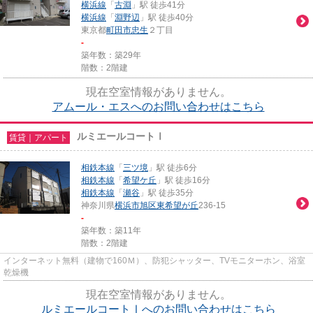
横浜線
「
古淵
」駅 徒歩41分
横浜線
「
淵野辺
」駅 徒歩40分
東京都
町田市
忠生
２丁目
-
築年数：築29年
階数：2階建
現在空室情報がありません。
アムール・エスへのお問い合わせはこちら
ルミエールコートⅠ
賃貸｜アパート
相鉄本線
「
三ツ境
」駅 徒歩6分
相鉄本線
「
希望ケ丘
」駅 徒歩16分
相鉄本線
「
瀬谷
」駅 徒歩35分
神奈川県
横浜市旭区
東希望が丘
236-15
-
築年数：築11年
階数：2階建
インターネット無料（建物で160Ｍ）、防犯シャッター、TVモニターホン、浴室
乾燥機
現在空室情報がありません。
ルミエールコートⅠへのお問い合わせはこちら