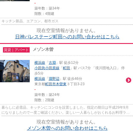
-
築年数：築34年
階数：4階建
キッチン新品、エアコン、都市ガス
現在空室情報がありません。
日神パレステージ町田へのお問い合わせはこちら
メゾン木曽
賃貸｜アパート
横浜線
「
古淵
」駅 徒歩12分
小田急小田原線
「
町田
」駅 バス7分 「境川団地入口」 停
歩5分
横浜線
「
淵野辺
」駅 徒歩46分
東京都
町田市
木曽東
３丁目3-23
-
築年数：築24年
階数：2階建
暮らしに必需品、キッチンにコンロを設置しました。指定の期日は平成29年9月
になりましたので一度ご確認ください。楽しい一人暮らしがおくれるお料理ラク
ラクのキッチンスペース。【木...
現在空室情報がありません。
メゾン木曽へのお問い合わせはこちら