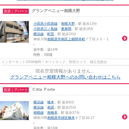
グランアベニュー相模大野
賃貸｜アパート
小田急小田原線
「
相模大野
」駅 徒歩13分
小田急江ノ島線
「
東林間
」駅 徒歩18分
横浜線
「
町田
」駅 徒歩24分
神奈川県
相模原市南区
上鶴間本町
７丁目３３－１
-
築年数：築14年
階数：3階建
インターネット200M無料！オートロック、防犯カメラ、独立洗面台
現在空室情報がありません。
グランアベニュー相模大野へのお問い合わせはこちら
Ｃitta Ｐorte
賃貸｜アパート
横浜線
「
橋本
」駅 徒歩6分
横浜線
「
相原
」駅 徒歩25分
相模線
「
南橋本
」駅 徒歩37分
神奈川県
相模原市緑区
橋本
６丁目16-17
-
築年数：築16年