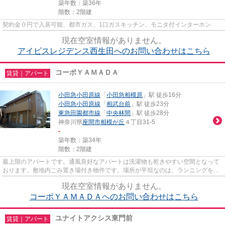
築年数：築36年
階数：2階建
契約金０円で入居可能、都市ガス、1口ガスキッチン、モニタ付インターホン
現在空室情報がありません。
アイビスレジデンス西生田へのお問い合わせはこちら
コーポＹＡＭＡＤＡ
賃貸｜アパート
小田急小田原線
「
小田急相模原
」駅 徒歩16分
小田急小田原線
「
相武台前
」駅 徒歩23分
東急田園都市線
「
中央林間
」駅 徒歩28分
神奈川県
座間市
相模が丘
４丁目31-5
-
築年数：築34年
階数：2階建
最上階のアパートです。通風良好なアパートは洗濯物も乾きやすい空間となって
おります。敷地内ごみ置き場付き物件です。場所が平坦なのは、ランニングをす
る上で抑えたいポイントです...
現在空室情報がありません。
コーポＹＡＭＡＤＡへのお問い合わせはこちら
ユナイトアクシス東門前
賃貸｜アパート