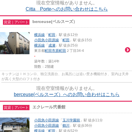
現在空室情報がありません。
Citta Porteへのお問い合わせはこちら
berceuse(ベルスーズ）
賃貸｜アパート
横浜線
「
町田
」駅 徒歩12分
小田急小田原線
「
町田
」駅 徒歩15分
横浜線
「
成瀬
」駅 徒歩25分
東京都
町田市
原町田
２丁目34-4
-
築年数：築14年
階数：2階建
キッチンはＩＨコンロ、独立洗面台、お風呂には追い焚き機能付き、室内は天井
が高く大型のロフト付き
現在空室情報がありません。
berceuse(ベルスーズ）へのお問い合わせはこちら
エクレール弐番館
賃貸｜アパート
小田急小田原線
「
玉川学園前
」駅 徒歩11分
小田急小田原線
「
鶴川
」駅 徒歩36分
横浜線
「
町田
」駅 徒歩52分