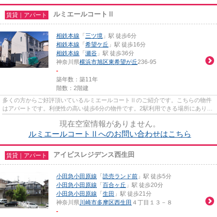
ルミエールコートⅡ
賃貸｜アパート
相鉄本線
「
三ツ境
」駅 徒歩6分
相鉄本線
「
希望ケ丘
」駅 徒歩16分
相鉄本線
「
瀬谷
」駅 徒歩36分
神奈川県
横浜市旭区
東希望が丘
236-95
-
築年数：築11年
階数：2階建
多くの方からご好評頂いているルミエールコートⅡのご紹介です。こちらの物件
はアパートです。利便性の高い徒歩6分の物件です。2駅利用できる場所にあり、
行き先に合わせて使い分けがで...
現在空室情報がありません。
ルミエールコートⅡへのお問い合わせはこちら
アイビスレジデンス西生田
賃貸｜アパート
小田急小田原線
「
読売ランド前
」駅 徒歩5分
小田急小田原線
「
百合ヶ丘
」駅 徒歩20分
小田急小田原線
「
生田
」駅 徒歩21分
神奈川県
川崎市多摩区
西生田
４丁目１３－８
-