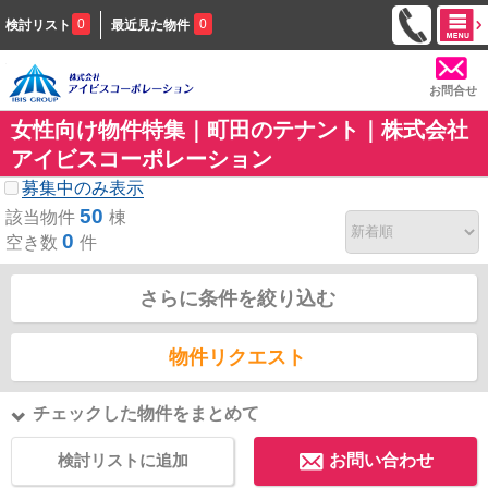
0
0
検討リスト
最近見た物件
お問合せ
女性向け物件特集｜町田のテナント｜株式会社
アイビスコーポレーション
募集中のみ表示
50
該当物件
棟
0
空き数
件
さらに条件を絞り込む
物件リクエスト
チェックした物件をまとめて
検討リストに追加
お問い合わせ