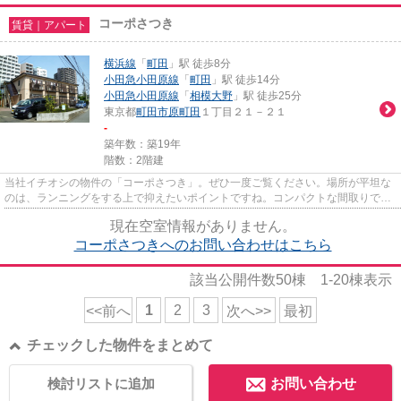
コーポさつき
賃貸｜アパート
横浜線
「
町田
」駅 徒歩8分
小田急小田原線
「
町田
」駅 徒歩14分
小田急小田原線
「
相模大野
」駅 徒歩25分
東京都
町田市
原町田
１丁目２１－２１
-
築年数：築19年
階数：2階建
当社イチオシの物件の「コーポさつき」。ぜひ一度ご覧ください。場所が平坦な
のは、ランニングをする上で抑えたいポイントですね。コンパクトな間取りで使
い勝手のいいアパートになっ...
現在空室情報がありません。
コーポさつきへのお問い合わせはこちら
該当公開件数
50
棟
1-20
棟表示
1
2
3
<<前へ
次へ>>
最初
チェックした物件をまとめて
検討リストに追加
お問い合わせ