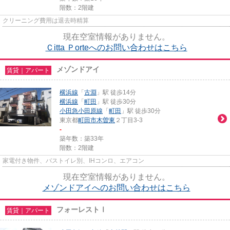
階数：2階建
クリーニング費用は退去時精算
現在空室情報がありません。
Ｃitta Ｐorteへのお問い合わせはこちら
メゾンドアイ
賃貸｜アパート
横浜線
「
古淵
」駅 徒歩14分
横浜線
「
町田
」駅 徒歩30分
小田急小田原線
「
町田
」駅 徒歩30分
東京都
町田市
木曽東
２丁目3-3
-
築年数：築33年
階数：2階建
家電付き物件、バストイレ別、IHコンロ、エアコン
現在空室情報がありません。
メゾンドアイへのお問い合わせはこちら
フォーレストⅠ
賃貸｜アパート