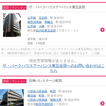
ザ・パークハウスアーバンス東五反田
賃貸｜マンション
山手線
「
五反田
」駅 徒歩4分
都営浅草線
「
高輪台
」駅 徒歩10分
山手線
「
大崎
」駅 徒歩13分
東京都
品川区
東五反田
１丁目１０－１１
-
築年数：築12年
階数：14階建
多くの方からご好評頂いているザ・パークハウスアーバンス東五反田のご紹介で
す。3駅利用可能なので、用途や行き先に応じて経路を選択できます。この物件
は駅から徒歩4分の物件です。1...
現在空室情報がありません。
ザ・パークハウスアーバンス東五反田へのお問い合わせはこ
ちら
日神パレステージ町田
賃貸｜マンション
小田急小田原線
「
町田
」駅 徒歩8分
横浜線
「
町田
」駅 徒歩10分
小田急小田原線
「
相模大野
」駅 徒歩29分
東京都
町田市
原町田
４丁目20-3