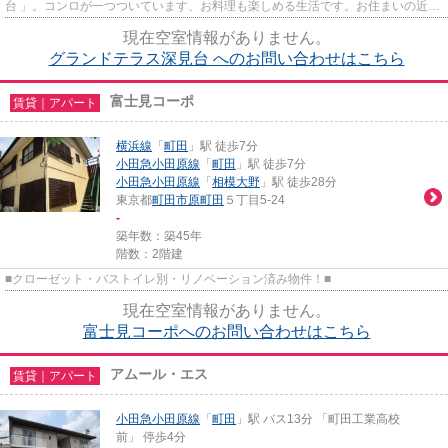
台 」。コンロが一つついています、お料理も楽しめる生活です。お住まいの近く
には駐車場があるので、そち...
現在空室情報がありません。
グランドテラス深見台 へのお問い合わせはこちら
富士見コーポ
賃貸｜アパート
横浜線
「
町田
」駅 徒歩7分
小田急小田原線
「
町田
」駅 徒歩7分
小田急小田原線
「
相模大野
」駅 徒歩28分
東京都
町田市
原町田
５丁目5-24
-
築年数：築45年
階数：2階建
■クローゼット・バストイレ別・リノベーション済み物件！■
現在空室情報がありません。
富士見コーポへのお問い合わせはこちら
アムール・エス
賃貸｜アパート
小田急小田原線
「
町田
」駅 バス13分 「町田工業高校
前」 停歩4分