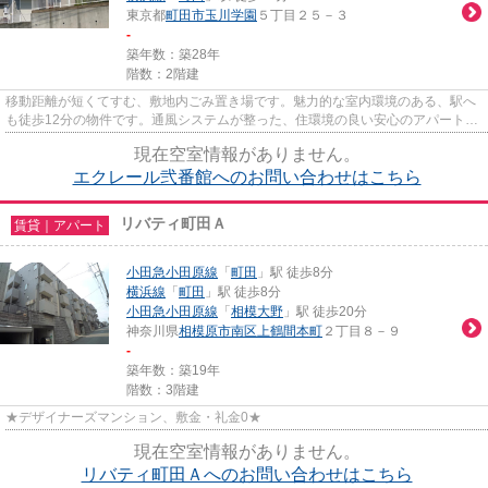
東京都
町田市
玉川学園
５丁目２５－３
-
築年数：築28年
階数：2階建
移動距離が短くてすむ、敷地内ごみ置き場です。魅力的な室内環境のある、駅へ
も徒歩12分の物件です。通風システムが整った、住環境の良い安心のアパートで
す。使い勝手の良いアパート...
現在空室情報がありません。
エクレール弐番館へのお問い合わせはこちら
リバティ町田Ａ
賃貸｜アパート
小田急小田原線
「
町田
」駅 徒歩8分
横浜線
「
町田
」駅 徒歩8分
小田急小田原線
「
相模大野
」駅 徒歩20分
神奈川県
相模原市南区
上鶴間本町
２丁目８－９
-
築年数：築19年
階数：3階建
★デザイナーズマンション、敷金・礼金0★
現在空室情報がありません。
リバティ町田Ａへのお問い合わせはこちら