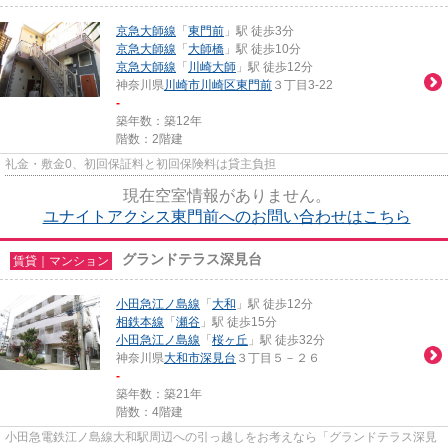
京急大師線
「
東門前
」駅 徒歩3分
京急大師線
「
大師橋
」駅 徒歩10分
京急大師線
「
川崎大師
」駅 徒歩12分
神奈川県
川崎市川崎区
東門前
３丁目3-22
-
築年数：築12年
階数：2階建
礼金・敷金0、初回保証料と初回保険料は貸主負担
現在空室情報がありません。
ユナイトアクシス東門前へのお問い合わせはこちら
グランドテラス深見台
賃貸｜マンション
小田急江ノ島線
「
大和
」駅 徒歩12分
相鉄本線
「
瀬谷
」駅 徒歩15分
小田急江ノ島線
「
桜ヶ丘
」駅 徒歩32分
神奈川県
大和市
深見台
３丁目５－２６
-
築年数：築21年
階数：4階建
小田急電鉄江ノ島線大和駅周辺への引っ越しをお考えなら「グランドテラス深見