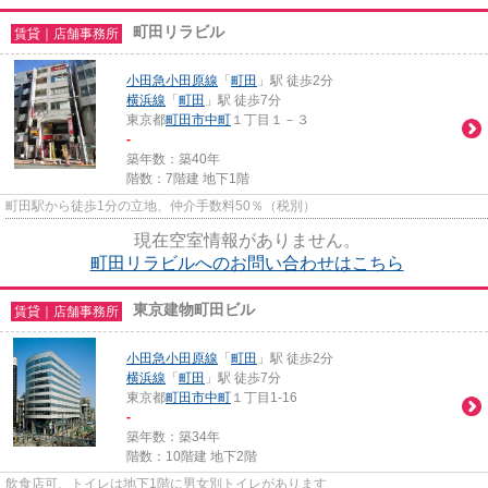
町田リラビル
賃貸｜店舗事務所
小田急小田原線
「
町田
」駅 徒歩2分
横浜線
「
町田
」駅 徒歩7分
東京都
町田市
中町
１丁目１－３
-
築年数：築40年
階数：7階建 地下1階
町田駅から徒歩1分の立地、仲介手数料50％（税別）
現在空室情報がありません。
町田リラビルへのお問い合わせはこちら
東京建物町田ビル
賃貸｜店舗事務所
小田急小田原線
「
町田
」駅 徒歩2分
横浜線
「
町田
」駅 徒歩7分
東京都
町田市
中町
１丁目1-16
-
築年数：築34年
階数：10階建 地下2階
飲食店可、トイレは地下1階に男女別トイレがあります