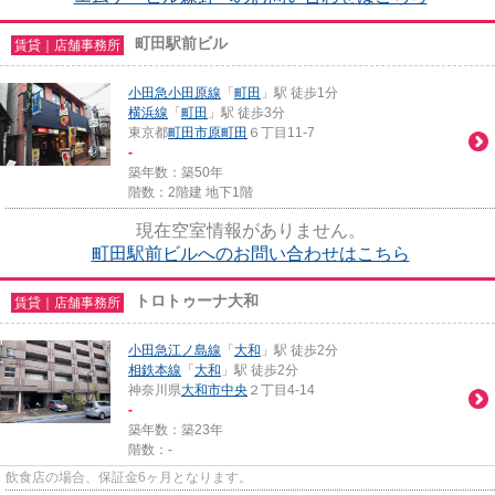
町田駅前ビル
賃貸｜店舗事務所
小田急小田原線
「
町田
」駅 徒歩1分
横浜線
「
町田
」駅 徒歩3分
東京都
町田市
原町田
６丁目11-7
-
築年数：築50年
階数：2階建 地下1階
現在空室情報がありません。
町田駅前ビルへのお問い合わせはこちら
トロトゥーナ大和
賃貸｜店舗事務所
小田急江ノ島線
「
大和
」駅 徒歩2分
相鉄本線
「
大和
」駅 徒歩2分
神奈川県
大和市
中央
２丁目4-14
-
築年数：築23年
階数：-
飲食店の場合、保証金6ヶ月となります。