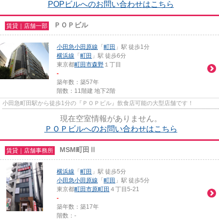
POPビルへのお問い合わせはこちら
ＰＯＰビル
賃貸｜店舗一部
小田急小田原線
「
町田
」駅 徒歩1分
横浜線
「
町田
」駅 徒歩6分
東京都
町田市
森野
１丁目
-
築年数：築57年
階数：11階建 地下2階
小田急町田駅から徒歩1分の『ＰＯＰビル』飲食店可能の大型店舗です！
現在空室情報がありません。
ＰＯＰビルへのお問い合わせはこちら
MSM町田Ⅱ
賃貸｜店舗事務所
横浜線
「
町田
」駅 徒歩5分
小田急小田原線
「
町田
」駅 徒歩5分
東京都
町田市
原町田
４丁目5-21
-
築年数：築17年
階数：-