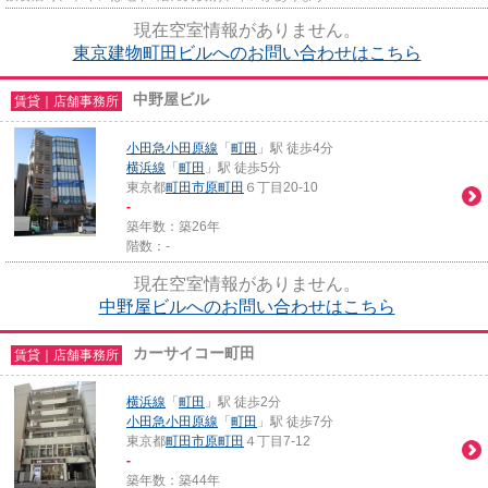
現在空室情報がありません。
東京建物町田ビルへのお問い合わせはこちら
中野屋ビル
賃貸｜店舗事務所
小田急小田原線
「
町田
」駅 徒歩4分
横浜線
「
町田
」駅 徒歩5分
東京都
町田市
原町田
６丁目20-10
-
築年数：築26年
階数：-
現在空室情報がありません。
中野屋ビルへのお問い合わせはこちら
カーサイコー町田
賃貸｜店舗事務所
横浜線
「
町田
」駅 徒歩2分
小田急小田原線
「
町田
」駅 徒歩7分
東京都
町田市
原町田
４丁目7-12
-
築年数：築44年