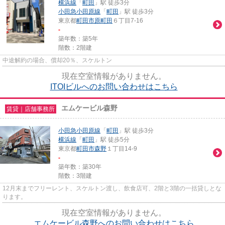
横浜線
「
町田
」駅 徒歩3分
小田急小田原線
「
町田
」駅 徒歩3分
東京都
町田市
原町田
６丁目7-16
-
築年数：築5年
階数：2階建
中途解約の場合、償却20％、スケルトン
現在空室情報がありません。
ITOIビルへのお問い合わせはこちら
エムケービル森野
賃貸｜店舗事務所
小田急小田原線
「
町田
」駅 徒歩3分
横浜線
「
町田
」駅 徒歩5分
東京都
町田市
森野
１丁目14-9
-
築年数：築30年
階数：3階建
12月末までフリーレント、スケルトン渡し、飲食店可、2階と3階の一括貸しとな
ります。
現在空室情報がありません。
エムケービル森野へのお問い合わせはこちら