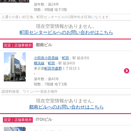
築年数：築24年
階数：9階建 地下2階
人通りの多い好立地、町田センタービルの1階外向き区画になります。
現在空室情報がありません。
町田センタービルへのお問い合わせはこちら
都南ビル
賃貸｜店舗事務所
小田急小田原線
「
町田
」駅 徒歩3分
横浜線
「
町田
」駅 徒歩6分
東京都
町田市
森野
１丁目22-1
-
築年数：築42年
階数：7階建 地下1階
譲渡料無償、ワインバー居抜き物件
現在空室情報がありません。
都南ビルへのお問い合わせはこちら
ITOIビル
賃貸｜店舗事務所