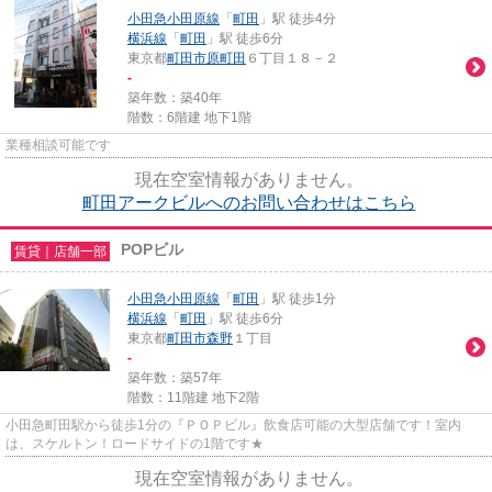
小田急小田原線
「
町田
」駅 徒歩4分
横浜線
「
町田
」駅 徒歩6分
東京都
町田市
原町田
６丁目１８－２
-
築年数：築40年
階数：6階建 地下1階
業種相談可能です
現在空室情報がありません。
町田アークビルへのお問い合わせはこちら
POPビル
賃貸｜店舗一部
小田急小田原線
「
町田
」駅 徒歩1分
横浜線
「
町田
」駅 徒歩6分
東京都
町田市
森野
１丁目
-
築年数：築57年
階数：11階建 地下2階
小田急町田駅から徒歩1分の『ＰＯＰビル』飲食店可能の大型店舗です！室内
は、スケルトン！ロードサイドの1階です★
現在空室情報がありません。