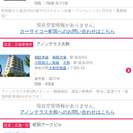
階数：7階建 地下1階
町田駅から徒歩2分の地下のスケルトン店舗！フリーレント2ヶ月付き！業種相
談！
現在空室情報がありません。
カーサイコー町田へのお問い合わせはこちら
アノンテラス大和
賃貸｜店舗事務所
相鉄本線
「
相模大塚
」駅 徒歩4分
小田急江ノ島線
「
大和
」駅 徒歩20分
神奈川県
大和市
桜森
１丁目6-15
-
築年数：築37年
階数：8階建
アノンテラス大和1階テナント！職種相談・運送の事務所・塾等に最適です！敷
地内駐車場4台付きです！
現在空室情報がありません。
アノンテラス大和へのお問い合わせはこちら
町田アークビル
賃貸｜店舗一部