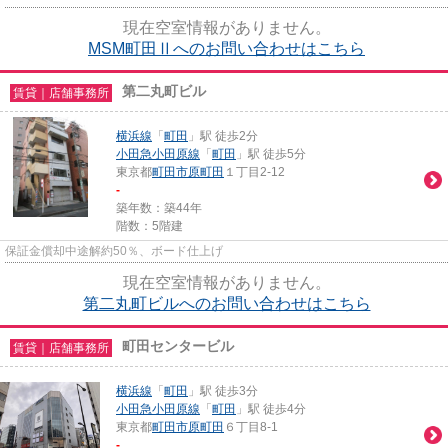
現在空室情報がありません。
MSM町田Ⅱへのお問い合わせはこちら
第二丸町ビル
賃貸｜店舗事務所
横浜線
「
町田
」駅 徒歩2分
小田急小田原線
「
町田
」駅 徒歩5分
東京都
町田市
原町田
１丁目2-12
-
築年数：築44年
階数：5階建
保証金償却中途解約50％、ボード仕上げ
現在空室情報がありません。
第二丸町ビルへのお問い合わせはこちら
町田センタービル
賃貸｜店舗事務所
横浜線
「
町田
」駅 徒歩3分
小田急小田原線
「
町田
」駅 徒歩4分
東京都
町田市
原町田
６丁目8-1
-