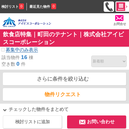
0
0
検討リスト
最近見た物件
お問合せ
飲食店特集｜町田のテナント｜株式会社アイビ
スコーポレーション
募集中のみ表示
16
該当物件
棟
0
空き数
件
さらに条件を絞り込む
物件リクエスト
チェックした物件をまとめて
検討リストに追加
お問い合わせ