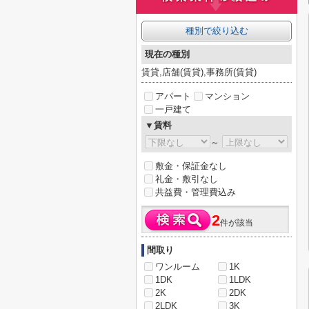
種別で絞り込む
現在の種別
賃貸,店舗(賃貸),事務所(賃貸)
アパート
マンション
一戸建て
▼賃料
～
敷金・保証金なし
礼金・敷引なし
共益費・管理費込み
2
件が該当
間取り
ワンルーム
1K
1DK
1LDK
2K
2DK
2LDK
3K