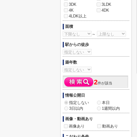
3DK
3LDK
4K
4DK
4LDK以上
面積
～
駅からの徒歩
築年数
2
件が該当
情報公開日
指定しない
本日
3日以内
1週間以内
画像・動画あり
画像あり
動画あり
こだわり条件