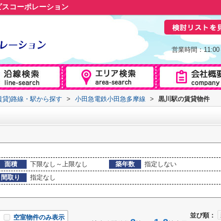
ビスコーポレーション
営業時間：11:0
賃貸)路線・駅から探す
>
小田急電鉄小田急多摩線
>
黒川駅の賃貸物件
面積
下限なし～上限なし
築年数
指定しない
間取り
指定なし
並び順：
空室物件のみ表示