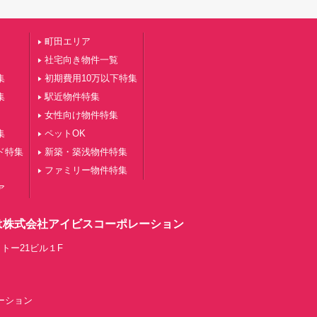
町田エリア
社宅向き物件一覧
集
初期費用10万以下特集
集
駅近物件特集
女性向け物件特集
集
ペットOK
ド特集
新築・築浅物件特集
ファミリー物件特集
ア
は株式会社アイビスコーポレーション
トー21ビル１F
レーション