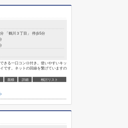
7分 「鶴川３丁目」 停歩5分
分
分
できる一口コンロ付き。使いやすいキッ
レイです。ネットの回線を繋げていますの
面積
詳細
検討リスト
ら