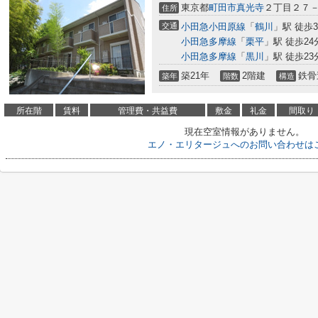
東京都
町田市
真光寺
２丁目２７－
住所
交通
小田急小田原線
「
鶴川
」駅 徒歩3
小田急多摩線
「
栗平
」駅 徒歩24
小田急多摩線
「
黒川
」駅 徒歩23
築21年
2階建
鉄骨
築年
階数
構造
所在階
賃料
管理費・共益費
敷金
礼金
間取り
現在空室情報がありません。
エノ・エリタージュへのお問い合わせは