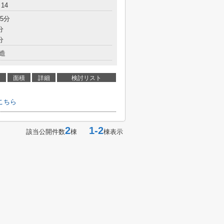
14
5分
分
分
造
面積
詳細
検討リスト
こちら
2
1-2
該当公開件数
棟
棟表示