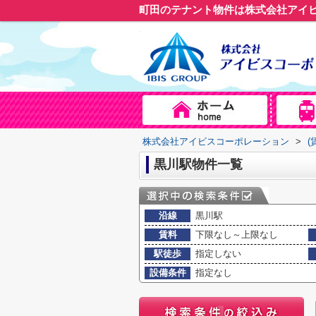
町田のテナント物件は株式会社アイ
株式会社アイビスコーポレーション
>
(
黒川駅物件一覧
沿線
黒川駅
賃料
下限なし～上限なし
駅徒歩
指定しない
設備条件
指定なし