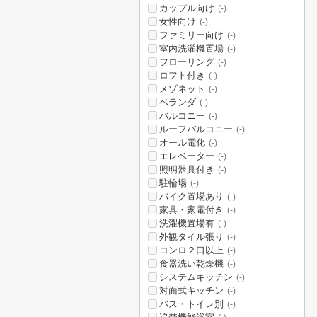
カップル向け
(-)
女性向け
(-)
ファミリー向け
(-)
室内洗濯機置場
(-)
フローリング
(-)
ロフト付き
(-)
メゾネット
(-)
ベランダ
(-)
バルコニー
(-)
ルーフバルコニー
(-)
オール電化
(-)
エレベーター
(-)
照明器具付き
(-)
駐輪場
(-)
バイク置場あり
(-)
家具・家電付き
(-)
洗濯機置場有
(-)
外観タイル張り
(-)
コンロ２口以上
(-)
食器洗い乾燥機
(-)
システムキッチン
(-)
対面式キッチン
(-)
バス・トイレ別
(-)