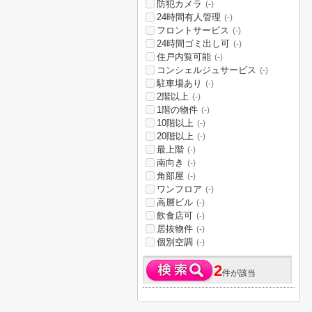
防犯カメラ
(-)
24時間有人管理
(-)
フロントサービス
(-)
24時間ゴミ出し可
(-)
住戸内覧可能
(-)
コンシェルジュサービス
(-)
駐車場あり
(-)
2階以上
(-)
1階の物件
(-)
10階以上
(-)
20階以上
(-)
最上階
(-)
南向き
(-)
角部屋
(-)
ワンフロア
(-)
高層ビル
(-)
飲食店可
(-)
居抜物件
(-)
個別空調
(-)
2
件が該当