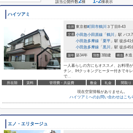
2
1-2
該当公開件数
棟
棟表示
ハイツアミ
東京都
町田市
鶴川
３丁目8-43
住所
交通
小田急小田原線
「
鶴川
」駅 バス
小田急多摩線
「
栗平
」駅 徒歩41
小田急多摩線
「
黒川
」駅 徒歩45
築34年
3階建
木造
築年
階数
構造
一人暮らしの方にもオススメ、お料理が
チン、IHクッキングヒーター付きでキ
で...
所在階
賃料
管理費・共益費
敷金
礼金
間取り
現在空室情報がありません。
ハイツアミへのお問い合わせはこち
エノ・エリタージュ