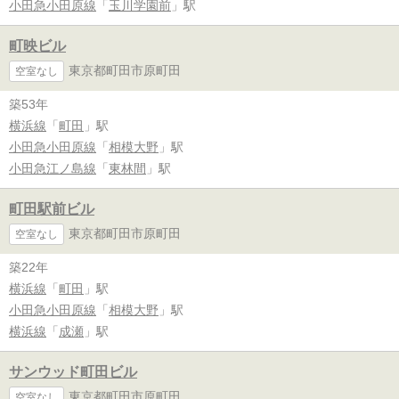
小田急小田原線
「
玉川学園前
」駅
町映ビル
東京都町田市原町田
空室なし
築53年
横浜線
「
町田
」駅
小田急小田原線
「
相模大野
」駅
小田急江ノ島線
「
東林間
」駅
町田駅前ビル
東京都町田市原町田
空室なし
築22年
横浜線
「
町田
」駅
小田急小田原線
「
相模大野
」駅
横浜線
「
成瀬
」駅
サンウッド町田ビル
東京都町田市原町田
空室なし