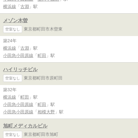
横浜線
「
古淵
」駅
メゾン木曽
東京都町田市木曽東
空室なし
築24年
横浜線
「
古淵
」駅
小田急小田原線
「
町田
」駅
ハイリッチビル
東京都町田市原町田
空室なし
築32年
横浜線
「
町田
」駅
小田急小田原線
「
町田
」駅
小田急小田原線
「
相模大野
」駅
旭町メディカルビル
東京都町田市旭町
空室なし