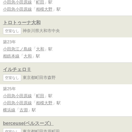
小田急小田原線
「
町田
」駅
小田急小田原線
「
相模大野
」駅
トロトゥーナ大和
神奈川県大和市中央
空室なし
築23年
小田急江ノ島線
「
大和
」駅
相鉄本線
「
大和
」駅
イルチェロⅡ
東京都町田市森野
空室なし
築25年
小田急小田原線
「
町田
」駅
小田急小田原線
「
相模大野
」駅
横浜線
「
古淵
」駅
berceuse(ベルスーズ）
東京都町田市原町田
空室なし