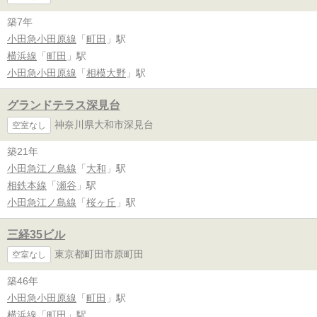
築7年
小田急小田原線
「
町田
」駅
横浜線
「
町田
」駅
小田急小田原線
「
相模大野
」駅
グランドテラス深見台
神奈川県大和市深見台
空室なし
築21年
小田急江ノ島線
「
大和
」駅
相鉄本線
「
瀬谷
」駅
小田急江ノ島線
「
桜ヶ丘
」駅
三経35ビル
東京都町田市原町田
空室なし
築46年
小田急小田原線
「
町田
」駅
横浜線
「
町田
」駅