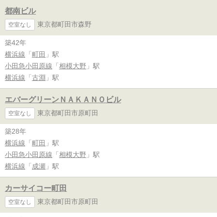
都南ビル
東京都町田市森野
空室なし
築42年
横浜線
「
町田
」駅
小田急小田原線
「
相模大野
」駅
横浜線
「
古淵
」駅
エバーグリーンＮＡＫＡＮＯビル
東京都町田市原町田
空室なし
築28年
横浜線
「
町田
」駅
小田急小田原線
「
相模大野
」駅
横浜線
「
成瀬
」駅
カーサイコー町田
東京都町田市原町田
空室なし