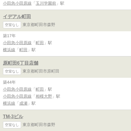
小田急小田原線
「
玉川学園前
」駅
イデアル町田
東京都町田市森野
空室なし
築17年
小田急小田原線
「
町田
」駅
横浜線
「
町田
」駅
原町田6丁目店舗
東京都町田市原町田
空室なし
築44年
小田急小田原線
「
町田
」駅
小田急小田原線
「
相模大野
」駅
横浜線
「
成瀬
」駅
TM-3ビル
東京都町田市森野
空室なし