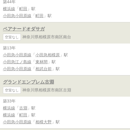
築44年
横浜線
「
町田
」駅
小田急小田原線
「
町田
」駅
ペアナードオダサガ
神奈川県相模原市南区南台
空室なし
築13年
小田急小田原線
「
小田急相模原
」駅
小田急江ノ島線
「
東林間
」駅
小田急小田原線
「
相武台前
」駅
グランドエンブレム古淵
神奈川県相模原市南区古淵
空室なし
築33年
横浜線
「
古淵
」駅
横浜線
「
町田
」駅
小田急小田原線
「
相模大野
」駅