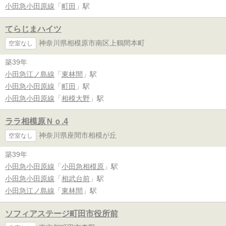
小田急小田原線
「
町田
」駅
てらじまハイツ
神奈川県相模原市南区上鶴間本町
空室なし
築39年
小田急江ノ島線
「
東林間
」駅
小田急小田原線
「
町田
」駅
小田急小田原線
「
相模大野
」駅
ララ相模原Ｎｏ.4
神奈川県座間市相模が丘
空室なし
築39年
小田急小田原線
「
小田急相模原
」駅
小田急小田原線
「
相武台前
」駅
小田急江ノ島線
「
東林間
」駅
ソフィアステージ町田市役所前