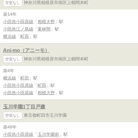
神奈川県相模原市南区上鶴間本町
空室なし
築14年
小田急小田原線
「
相模大野
」駅
小田急江ノ島線
「
東林間
」駅
横浜線
「
町田
」駅
Ani-mo（アニーモ）
神奈川県相模原市南区上鶴間本町
空室なし
築4年
横浜線
「
町田
」駅
小田急小田原線
「
町田
」駅
小田急小田原線
「
相模大野
」駅
玉川学園1丁目戸建
東京都町田市玉川学園
空室なし
築48年
小田急小田原線
「
玉川学園前
」駅