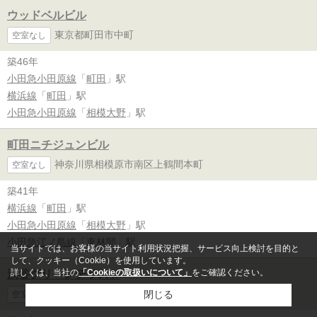
ウッドベルビル
東京都町田市中町
空室なし
築46年
小田急小田原線
「
町田
」駅
横浜線
「
町田
」駅
小田急小田原線
「
相模大野
」駅
町田ニチジュンビル
神奈川県相模原市南区上鶴間本町
空室なし
築41年
横浜線
「
町田
」駅
小田急小田原線
「
相模大野
」駅
小田急江ノ島線
「
東林間
」駅
当サイトでは、お客様の当サイト利用状況把握、サービス向上検討を目的と
して、クッキー（Cookie）を使用しています。
詳しくは、当社の
「Cookieの取扱いについて」
をご確認ください。
渋谷グリーンテラスⅡ
東京都町田市森野
閉じる
空室なし