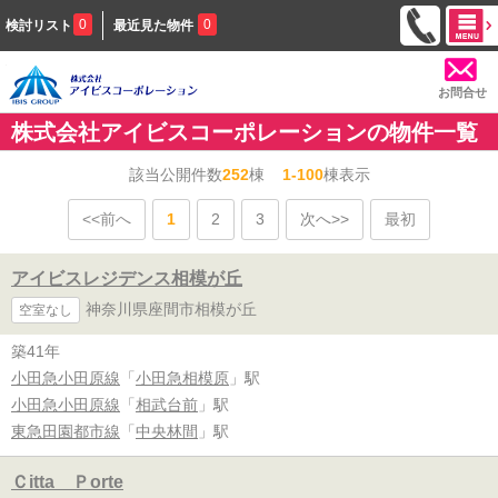
0
0
検討リスト
最近見た物件
お問合せ
株式会社アイビスコーポレーションの物件一覧
該当公開件数
252
棟
1-100
棟表示
<<前へ
1
2
3
次へ>>
最初
アイビスレジデンス相模が丘
神奈川県座間市相模が丘
空室なし
築41年
小田急小田原線
「
小田急相模原
」駅
小田急小田原線
「
相武台前
」駅
東急田園都市線
「
中央林間
」駅
Ｃitta Ｐorte