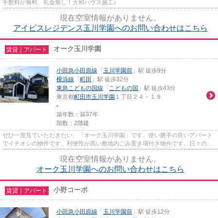
手数料が無料、礼金無し！大和ハウス施工♪
現在空室情報がありません。
アイビスレジデンス玉川学園へのお問い合わせはこちら
オーク玉川学園
賃貸｜アパート
小田急小田原線
「
玉川学園前
」駅 徒歩9分
横浜線
「
町田
」駅 徒歩32分
東急こどもの国線
「
こどもの国
」駅 徒歩43分
東京都
町田市
玉川学園
１丁目２４－１９
-
築年数：築37年
階数：2階建
ぜひ一度見ていただきたい、「オーク玉川学園」です。使い勝手の良いアパート
でイチオシの物件です。利便性が高い敷地内ごみ置き場付き物件です。日々のご
み出しが楽できます。移動の...
現在空室情報がありません。
オーク玉川学園へのお問い合わせはこちら
小野コーポ
賃貸｜アパート
小田急小田原線
「
玉川学園前
」駅 徒歩12分