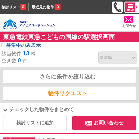
0
0
検討リスト
最近見た物件
お問合せ
東急電鉄東急こどもの国線の駅選択画面
募集中のみ表示
13
該当物件
棟
0
空き数
件
さらに条件を絞り込む
物件リクエスト
チェックした物件をまとめて
検討リストに追加
お問い合わせ