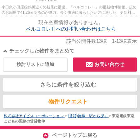
小田急小田原線鶴川近くの新居に最適、『ベルコロレⅡ』の最新物件情報。広め
のお部屋で41.26㎡あるのが魅力。長く快適に暮らしたい方に適した、更新料ゼ
ロのアパートになります。急な...
現在空室情報がありません。
ベルコロレⅡへのお問い合わせはこちら
該当公開件数
13
棟
1-13
棟表示
チェックした物件をまとめて
検討リストに追加
お問い合わせ
さらに条件を絞り込む
物件リクエスト
株式会社アイビスコーポレーション
>
(賃貸)路線・駅から探す
>
東急電鉄東急
こどもの国線の賃貸物件
ページトップに戻る