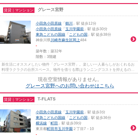
グレース宮野
賃貸｜マンション
小田急小田原線
「
鶴川
」駅 徒歩12分
小田急小田原線
「
玉川学園前
」駅 徒歩30分
東急こどもの国線
「
こどもの国
」駅 徒歩38分
神奈川県
川崎市麻生区
岡上
484
-
築年数：築32年
階数：3階建
新生活にオススメしたい物件「グレース宮野」。楽しい一人暮らしがおくれるお
料理ラクラクの台所スペース。物件を借りる際はランニングコストを抑えるのが
ポイント。家賃2.6万円はおす...
現在空室情報がありません。
グレース宮野へのお問い合わせはこちら
T-FLATS
賃貸｜マンション
小田急小田原線
「
玉川学園前
」駅 徒歩3分
東急こどもの国線
「
こどもの国
」駅 徒歩36分
横浜線
「
町田
」駅 徒歩39分
東京都
町田市
玉川学園
２丁目7－10
-