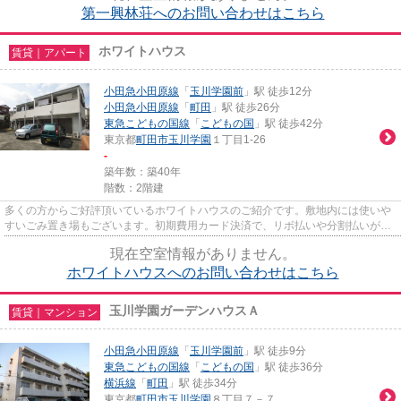
第一興林荘へのお問い合わせはこちら
ホワイトハウス
賃貸｜アパート
小田急小田原線
「
玉川学園前
」駅 徒歩12分
小田急小田原線
「
町田
」駅 徒歩26分
東急こどもの国線
「
こどもの国
」駅 徒歩42分
東京都
町田市
玉川学園
１丁目1-26
-
築年数：築40年
階数：2階建
多くの方からご好評頂いているホワイトハウスのご紹介です。敷地内には使いや
すいごみ置き場もございます。初期費用カード決済で、リボ払いや分割払いが可
能です。陽当りの良い明るい...
現在空室情報がありません。
ホワイトハウスへのお問い合わせはこちら
玉川学園ガーデンハウスＡ
賃貸｜マンション
小田急小田原線
「
玉川学園前
」駅 徒歩9分
東急こどもの国線
「
こどもの国
」駅 徒歩36分
横浜線
「
町田
」駅 徒歩34分
東京都
町田市
玉川学園
８丁目７－７