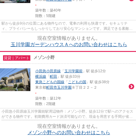
-
築年数：築40年
階数：5階建
駅から徒歩9分の位置にある物件なので、電車の利用も快適です。セキュリテ
ィ、プライバシーもしっかりしており安心なマンションです。満足できる素敵な
外観タイル張りのマンションです...
現在空室情報がありません。
玉川学園ガーデンハウスＡへのお問い合わせはこちら
メゾン小野
賃貸｜アパート
小田急小田原線
「
玉川学園前
」駅 徒歩12分
横浜線
「
町田
」駅 徒歩33分
東急こどもの国線
「
こどもの国
」駅 徒歩38分
東京都
町田市
玉川学園
８丁目２２－２
-
築年数：築12年
階数：2階建
小田急小田原線玉川学園前駅周辺物件：メゾン小野。徒歩12分で駅へのアクセス
ができる物件です。初期費用カード決済可能なので、現金を用意する手間が省け
ます。こちらの平成26年築の...
現在空室情報がありません。
メゾン小野へのお問い合わせはこちら