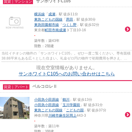
サンホワイトC105
賃貸｜マンション
横浜線
「
成瀬
」駅 徒歩11分
東急こどもの国線
「
恩田
」駅 徒歩30分
東急田園都市線
「
つくし野
」駅 徒歩32分
東京都
町田市
南成瀬
３丁目10-16
-
築年数：築43年
階数：2階建
当社イチオシの物件の「サンホワイトC105」。ぜひ一度ご覧ください。専有面積
38.88平米もある広々とした住まい。礼金ゼロ円の物件で初期費用を押さえ、そ
の分を生活にあてましょう。引...
現在空室情報がありません。
サンホワイトC105へのお問い合わせはこちら
ベルコロレⅡ
賃貸｜アパート
小田急小田原線
「
鶴川
」駅 徒歩13分
小田急小田原線
「
玉川学園前
」駅 徒歩31分
東急こどもの国線
「
こどもの国
」駅 徒歩37分
神奈川県
川崎市麻生区
岡上
443-3
-
築年数：築11年
階数：3階建