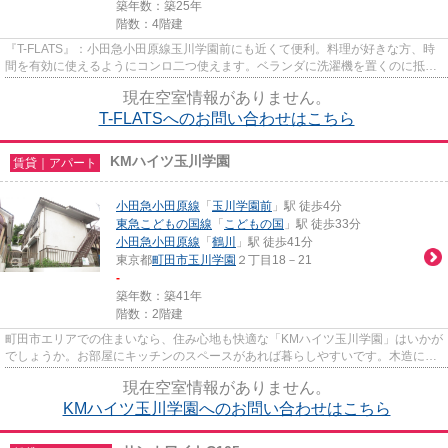
築年数：築25年
階数：4階建
『T-FLATS』：小田急小田原線玉川学園前にも近くて便利。料理が好きな方、時
間を有効に使えるようにコンロ二つ使えます。ベランダに洗濯機を置くのに抵抗
のある方に嬉しい、室内洗濯機...
現在空室情報がありません。
T-FLATSへのお問い合わせはこちら
KMハイツ玉川学園
賃貸｜アパート
小田急小田原線
「
玉川学園前
」駅 徒歩4分
東急こどもの国線
「
こどもの国
」駅 徒歩33分
小田急小田原線
「
鶴川
」駅 徒歩41分
東京都
町田市
玉川学園
２丁目18－21
-
築年数：築41年
階数：2階建
町田市エリアでの住まいなら、住み心地も快適な「KMハイツ玉川学園」はいかが
でしょうか。お部屋にキッチンのスペースがあれば暮らしやすいです。木造には
調湿効果があるので、カビや...
現在空室情報がありません。
KMハイツ玉川学園へのお問い合わせはこちら