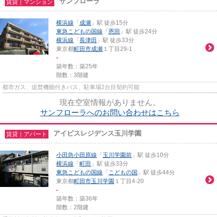
サンフローラ
賃貸｜マンション
横浜線
「
成瀬
」駅 徒歩15分
東急こどもの国線
「
恩田
」駅 徒歩24分
横浜線
「
長津田
」駅 徒歩33分
東京都
町田市
成瀬
１丁目29-1
-
築年数：築25年
階数：3階建
都市ガス、追焚機能付きバス、駐車場2台目契約可能
現在空室情報がありません。
サンフローラへのお問い合わせはこちら
アイビスレジデンス玉川学園
賃貸｜アパート
小田急小田原線
「
玉川学園前
」駅 徒歩10分
横浜線
「
町田
」駅 徒歩33分
東急こどもの国線
「
こどもの国
」駅 徒歩44分
東京都
町田市
玉川学園
１丁目4-20
-
築年数：築36年
階数：2階建