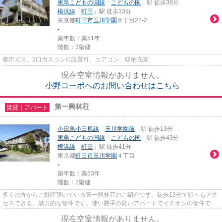
東急こどもの国線
「
こどもの国
」駅 徒歩38分
横浜線
「
町田
」駅 徒歩33分
東京都
町田市
玉川学園
８丁目22-2
-
築年数：築51年
階数：3階建
都市ガス、2口ガスコンロ設置可、エアコン、収納充実
現在空室情報がありません。
小野コーポへのお問い合わせはこちら
第一興林荘
賃貸｜アパート
小田急小田原線
「
玉川学園前
」駅 徒歩13分
東急こどもの国線
「
こどもの国
」駅 徒歩43分
横浜線
「
町田
」駅 徒歩41分
東京都
町田市
玉川学園
４丁目
-
築年数：築53年
階数：2階建
多くの方からご好評頂いている第一興林荘のご紹介です。徒歩13分で駅へもアク
セスできる、魅力的な物件です。使い勝手の良いアパートでイチオシの物件で
す。賃貸情報をお探しなら、当...
現在空室情報がありません。