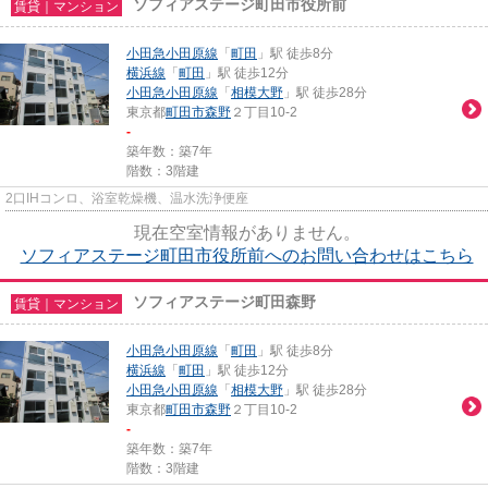
ソフィアステージ町田市役所前
賃貸｜マンション
小田急小田原線
「
町田
」駅 徒歩8分
横浜線
「
町田
」駅 徒歩12分
小田急小田原線
「
相模大野
」駅 徒歩28分
東京都
町田市
森野
２丁目10-2
-
築年数：築7年
階数：3階建
2口IHコンロ、浴室乾燥機、温水洗浄便座
現在空室情報がありません。
ソフィアステージ町田市役所前へのお問い合わせはこちら
ソフィアステージ町田森野
賃貸｜マンション
小田急小田原線
「
町田
」駅 徒歩8分
横浜線
「
町田
」駅 徒歩12分
小田急小田原線
「
相模大野
」駅 徒歩28分
東京都
町田市
森野
２丁目10-2
-
築年数：築7年
階数：3階建