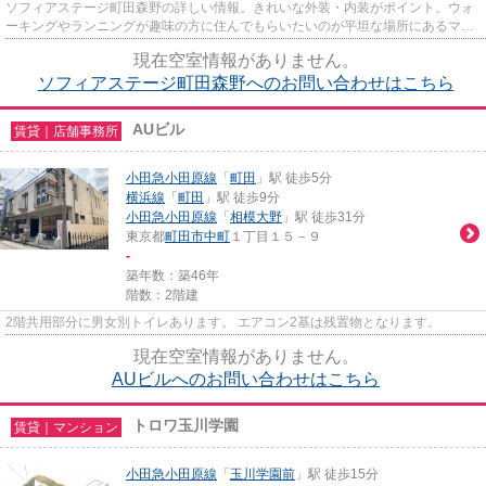
ソフィアステージ町田森野の詳しい情報。きれいな外装・内装がポイント。ウォ
ーキングやランニングが趣味の方に住んでもらいたいのが平坦な場所にあるマン
ションです。防犯対策もバッ...
現在空室情報がありません。
ソフィアステージ町田森野へのお問い合わせはこちら
AUビル
賃貸｜店舗事務所
小田急小田原線
「
町田
」駅 徒歩5分
横浜線
「
町田
」駅 徒歩9分
小田急小田原線
「
相模大野
」駅 徒歩31分
東京都
町田市
中町
１丁目１５－９
-
築年数：築46年
階数：2階建
2階共用部分に男女別トイレあります。 エアコン2基は残置物となります。
現在空室情報がありません。
AUビルへのお問い合わせはこちら
トロワ玉川学園
賃貸｜マンション
小田急小田原線
「
玉川学園前
」駅 徒歩15分