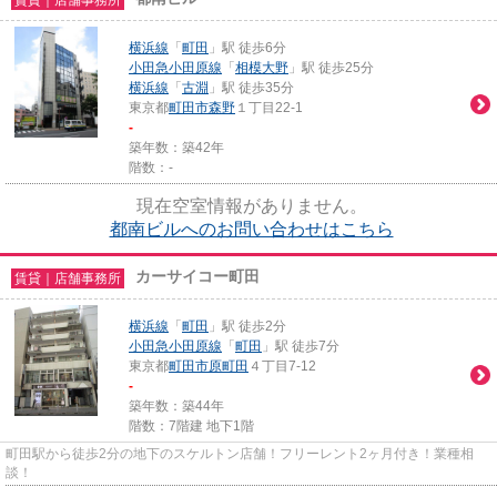
賃貸｜店舗事務所
横浜線
「
町田
」駅 徒歩6分
小田急小田原線
「
相模大野
」駅 徒歩25分
横浜線
「
古淵
」駅 徒歩35分
東京都
町田市
森野
１丁目22-1
-
築年数：築42年
階数：-
現在空室情報がありません。
都南ビルへのお問い合わせはこちら
カーサイコー町田
賃貸｜店舗事務所
横浜線
「
町田
」駅 徒歩2分
小田急小田原線
「
町田
」駅 徒歩7分
東京都
町田市
原町田
４丁目7-12
-
築年数：築44年
階数：7階建 地下1階
町田駅から徒歩2分の地下のスケルトン店舗！フリーレント2ヶ月付き！業種相
談！