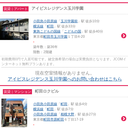
アイビスレジデンス玉川学園
賃貸｜アパート
小田急小田原線
「
玉川学園前
」駅 徒歩10分
横浜線
「
町田
」駅 徒歩33分
東急こどもの国線
「
こどもの国
」駅 徒歩40分
東京都
町田市
玉川学園
１丁目4-20
-
築年数：築36年
階数：2階建
初期費用0円で入居可能です。鍵交換希望の場合は実費負担となります。JCOMイ
ンターネット無料プランあります。
現在空室情報がありません。
アイビスレジデンス玉川学園へのお問い合わせはこちら
町田ロクビル
賃貸｜マンション
小田急小田原線
「
町田
」駅 徒歩4分
横浜線
「
町田
」駅 徒歩7分
小田急小田原線
「
相模大野
」駅 徒歩27分
東京都
町田市
原町田
６丁目17-19
-