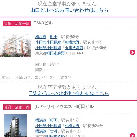
現在空室情報がありません。
山口ビルへのお問い合わせはこちら
TM-3ビル
賃貸｜店舗一部
横浜線
「
町田
」駅 徒歩8分
小田急小田原線
「
相模大野
」駅 徒歩29分
小田急小田原線
「
玉川学園前
」駅 徒歩36分
東京都
町田市
森野
１丁目34-13
-
築年数：築47年
階数：-
駅近、、都市ガス、エレベーター、飲食可
現在空室情報がありません。
TM-3ビルへのお問い合わせはこちら
リバーサイドウエスト町田ビル
賃貸｜店舗一部
横浜線
「
町田
」駅 徒歩5分
小田急小田原線
「
相模大野
」駅 徒歩25分
横浜線
「
古淵
」駅 徒歩36分
東京都
町田市
森野
１丁目13-22