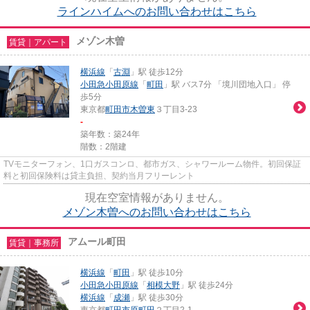
ラインハイムへのお問い合わせはこちら
メゾン木曽
賃貸｜アパート
横浜線
「
古淵
」駅 徒歩12分
小田急小田原線
「
町田
」駅 バス7分 「境川団地入口」 停
歩5分
東京都
町田市
木曽東
３丁目3-23
-
築年数：築24年
階数：2階建
TVモニターフォン、1口ガスコンロ、都市ガス、シャワールーム物件。初回保証
料と初回保険料は貸主負担、契約当月フリーレント
現在空室情報がありません。
メゾン木曽へのお問い合わせはこちら
アムール町田
賃貸｜事務所
横浜線
「
町田
」駅 徒歩10分
小田急小田原線
「
相模大野
」駅 徒歩24分
横浜線
「
成瀬
」駅 徒歩30分