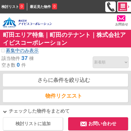
0
0
検討リスト
最近見た物件
お問合せ
町田エリア特集｜町田のテナント｜株式会社ア
イビスコーポレーション
募集中のみ表示
37
該当物件
棟
0
空き数
件
さらに条件を絞り込む
物件リクエスト
チェックした物件をまとめて
検討リストに追加
お問い合わせ