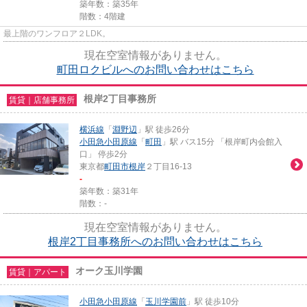
築年数：築35年
階数：4階建
最上階のワンフロア２LDK。
現在空室情報がありません。
町田ロクビルへのお問い合わせはこちら
根岸2丁目事務所
賃貸｜店舗事務所
横浜線
「
淵野辺
」駅 徒歩26分
小田急小田原線
「
町田
」駅 バス15分 「根岸町内会館入
口」 停歩2分
東京都
町田市
根岸
２丁目16-13
-
築年数：築31年
階数：-
現在空室情報がありません。
根岸2丁目事務所へのお問い合わせはこちら
オーク玉川学園
賃貸｜アパート
小田急小田原線
「
玉川学園前
」駅 徒歩10分