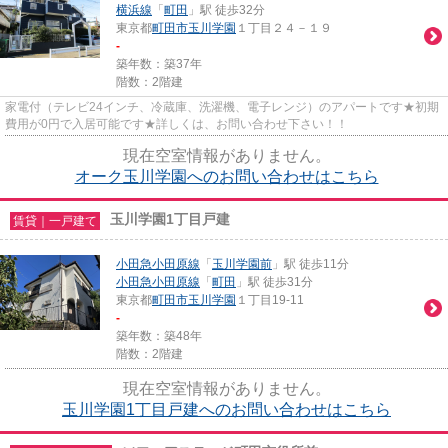
横浜線
「
町田
」駅 徒歩32分
東京都
町田市
玉川学園
１丁目２４－１９
-
築年数：築37年
階数：2階建
家電付（テレビ24インチ、冷蔵庫、洗濯機、電子レンジ）のアパートです★初期
費用が0円で入居可能です★詳しくは、お問い合わせ下さい！！
現在空室情報がありません。
オーク玉川学園へのお問い合わせはこちら
玉川学園1丁目戸建
賃貸｜一戸建て
小田急小田原線
「
玉川学園前
」駅 徒歩11分
小田急小田原線
「
町田
」駅 徒歩31分
東京都
町田市
玉川学園
１丁目19-11
-
築年数：築48年
階数：2階建
現在空室情報がありません。
玉川学園1丁目戸建へのお問い合わせはこちら