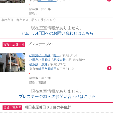
東京都
町田市
原町田
２丁目2-1
-
築年数：築31年
階数：-
事務所可、都市ガス、駅から徒歩１０分
現在空室情報がありません。
アムール町田へのお問い合わせはこちら
プレステージ21
賃貸｜店舗一部
小田急小田原線
「
町田
」駅 徒歩5分
小田急小田原線
「
相模大野
」駅 徒歩28分
横浜線
「
成瀬
」駅 徒歩37分
東京都
町田市
原町田
６丁目24-10
-
築年数：築27年
階数：3階建
現在空室情報がありません。
プレステージ21へのお問い合わせはこちら
町田市原町田６丁目の事務所
賃貸｜事務所