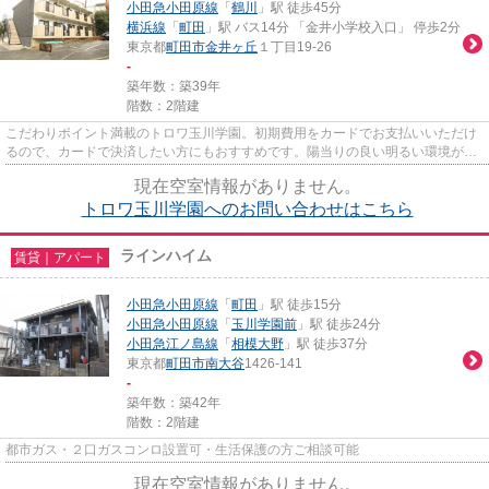
小田急小田原線
「
鶴川
」駅 徒歩45分
横浜線
「
町田
」駅 バス14分 「金井小学校入口」 停歩2分
東京都
町田市
金井ヶ丘
１丁目19-26
-
築年数：築39年
階数：2階建
こだわりポイント満載のトロワ玉川学園。初期費用をカードでお支払いいただけ
るので、カードで決済したい方にもおすすめです。陽当りの良い明るい環境が魅
力の一押し物件となっていま...
現在空室情報がありません。
トロワ玉川学園へのお問い合わせはこちら
ラインハイム
賃貸｜アパート
小田急小田原線
「
町田
」駅 徒歩15分
小田急小田原線
「
玉川学園前
」駅 徒歩24分
小田急江ノ島線
「
相模大野
」駅 徒歩37分
東京都
町田市
南大谷
1426-141
-
築年数：築42年
階数：2階建
都市ガス・２口ガスコンロ設置可・生活保護の方ご相談可能
現在空室情報がありません。