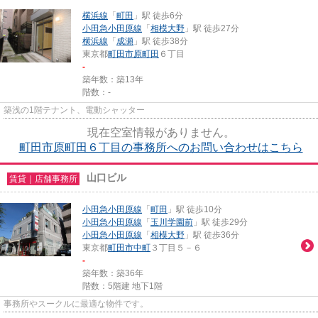
横浜線
「
町田
」駅 徒歩6分
小田急小田原線
「
相模大野
」駅 徒歩27分
横浜線
「
成瀬
」駅 徒歩38分
東京都
町田市
原町田
６丁目
-
築年数：築13年
階数：-
築浅の1階テナント、電動シャッター
現在空室情報がありません。
町田市原町田６丁目の事務所へのお問い合わせはこちら
山口ビル
賃貸｜店舗事務所
小田急小田原線
「
町田
」駅 徒歩10分
小田急小田原線
「
玉川学園前
」駅 徒歩29分
小田急小田原線
「
相模大野
」駅 徒歩36分
東京都
町田市
中町
３丁目５－６
-
築年数：築36年
階数：5階建 地下1階
事務所やスークルに最適な物件です。