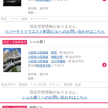
-
築年数：築39年
階数：-
駅近、トイレ、給湯、エレベーター
現在空室情報がありません。
リバーサイドウエスト町田ビルへのお問い合わせはこちら
シェル都Ⅰ
賃貸｜店舗事務所
小田急小田原線
「
町田
」駅 徒歩3分
小田急小田原線
「
相模大野
」駅 徒歩30分
小田急小田原線
「
玉川学園前
」駅 徒歩36分
東京都
町田市
中町
１丁目3-2
-
築年数：築21年
階数：-
飲食店不可、角部屋、トイレ2カ所、エアコン、角部屋、給湯
現在空室情報がありません。
シェル都Ⅰへのお問い合わせはこちら
都南ビル