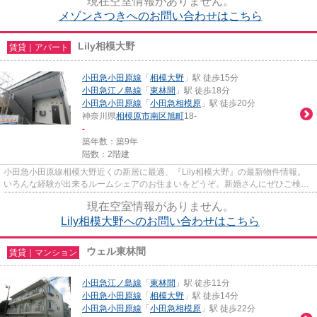
現在空室情報がありません。
メゾンさつきへのお問い合わせはこちら
Lily相模大野
賃貸｜アパート
小田急小田原線
「
相模大野
」駅 徒歩15分
小田急江ノ島線
「
東林間
」駅 徒歩18分
小田急小田原線
「
小田急相模原
」駅 徒歩20分
神奈川県
相模原市南区
旭町
18-
-
築年数：築9年
階数：2階建
小田急小田原線相模大野近くの新居に最適、『Lily相模大野』の最新物件情報。
いろんな経験が出来るルームシェアのお住まいをどうぞ。新婚さんにぜひご検討
いただきたい、二人入居可能...
現在空室情報がありません。
Lily相模大野へのお問い合わせはこちら
ウェル東林間
賃貸｜マンション
小田急江ノ島線
「
東林間
」駅 徒歩11分
小田急小田原線
「
相模大野
」駅 徒歩14分
小田急小田原線
「
小田急相模原
」駅 徒歩22分