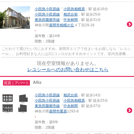
小田急小田原線
「
小田急相模原
」駅 徒歩16分
小田急小田原線
「
相武台前
」駅 徒歩25分
東急田園都市線
「
中央林間
」駅 徒歩31分
神奈川県
座間市
相模が丘
４丁目29-16
-
築年数：築14年
階数：2階建
こだわりで選びたい方におすすめ。座間市エリアで住まいをお探しなら「レユシ
ール」。お料理好きな人には2口コンロがおすすめポイントです。室内洗濯機ス
ペースも備えられています。パ...
現在空室情報がありません。
レユシールへのお問い合わせはこちら
Alliz
賃貸｜アパート
小田急小田原線
「
相武台前
」駅 徒歩14分
小田急小田原線
「
小田急相模原
」駅 徒歩25分
東急田園都市線
「
中央林間
」駅 徒歩37分
神奈川県
座間市
栗原
1293-8
-
築年数：築9年
階数：2階建