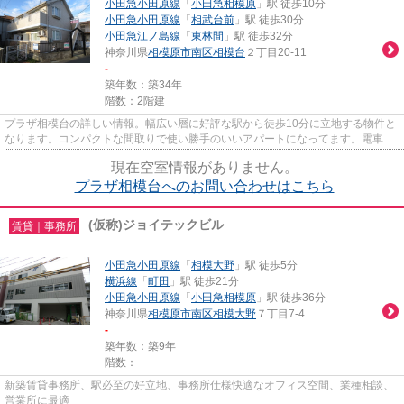
小田急小田原線
「
小田急相模原
」駅 徒歩10分
小田急小田原線
「
相武台前
」駅 徒歩30分
小田急江ノ島線
「
東林間
」駅 徒歩32分
神奈川県
相模原市南区
相模台
２丁目20-11
-
築年数：築34年
階数：2階建
プラザ相模台の詳しい情報。幅広い層に好評な駅から徒歩10分に立地する物件と
なります。コンパクトな間取りで使い勝手のいいアパートになってます。電車が
利用しやすいのが魅力。2駅利...
現在空室情報がありません。
プラザ相模台へのお問い合わせはこちら
(仮称)ジョイテックビル
賃貸｜事務所
小田急小田原線
「
相模大野
」駅 徒歩5分
横浜線
「
町田
」駅 徒歩21分
小田急小田原線
「
小田急相模原
」駅 徒歩36分
神奈川県
相模原市南区
相模大野
７丁目7-4
-
築年数：築9年
階数：-
新築賃貸事務所、駅必至の好立地、事務所仕様快適なオフィス空間、業種相談、
営業所に最適