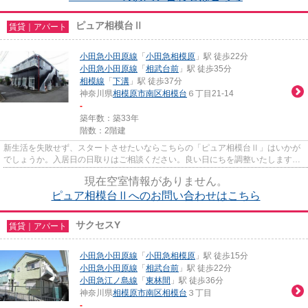
ピュア相模台Ⅱ
賃貸｜アパート
小田急小田原線
「
小田急相模原
」駅 徒歩22分
小田急小田原線
「
相武台前
」駅 徒歩35分
相模線
「
下溝
」駅 徒歩37分
神奈川県
相模原市南区
相模台
６丁目21-14
-
築年数：築33年
階数：2階建
新生活を失敗せず、スタートさせたいならこちらの「ピュア相模台Ⅱ」はいかが
でしょうか。入居日の日取りはご相談ください。良い日にちを調整いたします。
角部屋は人通りが少ないのでプ...
現在空室情報がありません。
ピュア相模台Ⅱへのお問い合わせはこちら
サクセスY
賃貸｜アパート
小田急小田原線
「
小田急相模原
」駅 徒歩15分
小田急小田原線
「
相武台前
」駅 徒歩22分
小田急江ノ島線
「
東林間
」駅 徒歩36分
神奈川県
相模原市南区
相模台
３丁目
-