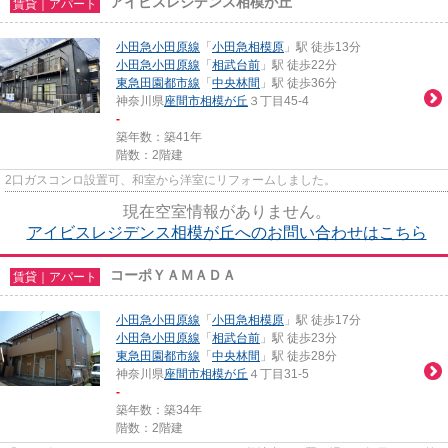
アイビスレジデンス相模が丘
賃貸｜アパート
小田急小田原線
「
小田急相模原
」駅 徒歩13分
小田急小田原線
「
相武台前
」駅 徒歩22分
東急田園都市線
「
中央林間
」駅 徒歩36分
神奈川県
座間市
相模が丘
３丁目45-4
-
築年数：築41年
階数：2階建
2口ガスコンロ設置可、和室から洋室にリフォームしました。
現在空室情報がありません。
アイビスレジデンス相模が丘へのお問い合わせはこちら
コーポＹＡＭＡＤＡ
賃貸｜アパート
小田急小田原線
「
小田急相模原
」駅 徒歩17分
小田急小田原線
「
相武台前
」駅 徒歩23分
東急田園都市線
「
中央林間
」駅 徒歩28分
神奈川県
座間市
相模が丘
４丁目31-5
-
築年数：築34年
階数：2階建