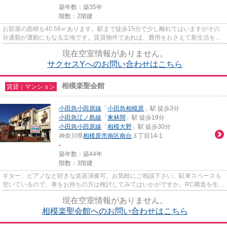
築年数：築35年
階数：2階建
お部屋の面積も40.58㎡あります。駅まで徒歩15分で少し離れてはいますがその
分通勤が運動にもなる立地です。賃貸物件であれば、費用をおさえて新生活をス
タートできます。こちらは空き...
現在空室情報がありません。
サクセスYへのお問い合わせはこちら
相模楽聖会館
賃貸｜マンション
小田急小田原線
「
小田急相模原
」駅 徒歩3分
小田急江ノ島線
「
東林間
」駅 徒歩19分
小田急小田原線
「
相模大野
」駅 徒歩30分
神奈川県
相模原市南区
南台
３丁目14-1
-
築年数：築44年
階数：3階建
ギター、ピアノなど好きな楽器演奏可。お気軽にご相談下さい。駐車スペースも
空いているので、車をお持ちの方は検討してみてはいかがですか。RC構造を生か
した耐火、耐震、防音に優れ...
現在空室情報がありません。
相模楽聖会館へのお問い合わせはこちら