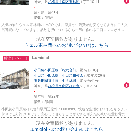
神奈川県
相模原市南区
東林間
１丁目10-11
-
築年数：築41年
階数：4階建
人気の物件ウェル東林間のご紹介です。家賃や生活費がお安くなるように二人入
居可能になっています。品数を沢山つくるなら一気に作れる二口コンロがオスス
メです。専有面積は41.71平米...
現在空室情報がありません。
ウェル東林間へのお問い合わせはこちら
LumieleI
賃貸｜アパート
小田急小田原線
「
相武台前
」駅 徒歩10分
小田急小田原線
「
小田急相模原
」駅 徒歩26分
東急田園都市線
「
中央林間
」駅 徒歩41分
神奈川県
相模原市南区
相武台
２丁目2-24
-
築年数：築22年
階数：2階建
小田急小田原線相武台前駅周辺物件：LumieleI。快適な生活がおくれるキッチン
付きでご好評の1Kです。安心して暮らすことができる耐久性の高い軽量鉄骨の物
件。住みよい環境と駅へのア...
現在空室情報がありません。
LumieleIへのお問い合わせはこちら