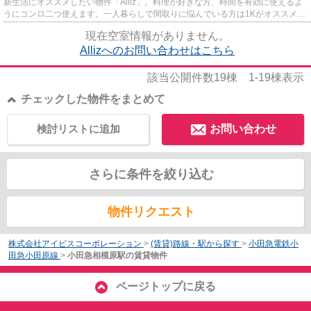
新生活にオススメしたい物件「Alliz」。料理が好きな方、時間を有効に使えるよ
うにコンロ二つ使えます。一人暮らしで間取りに悩んでいる方は1Kがオススメで
す。長く快適に暮らしたい方...
現在空室情報がありません。
Allizへのお問い合わせはこちら
該当公開件数
19
棟
1-19
棟表示
チェックした物件をまとめて
検討リストに追加
お問い合わせ
さらに条件を絞り込む
物件リクエスト
株式会社アイビスコーポレーション
>
(賃貸)路線・駅から探す
>
小田急電鉄小
田急小田原線
>
小田急相模原駅の賃貸物件
ページトップに戻る