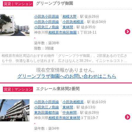
グリーンプラザ御園
賃貸｜マンション
小田急小田原線
「
相模大野
」駅 徒歩26分
小田急小田原線
「
小田急相模原
」駅 徒歩34分
小田急江ノ島線
「
東林間
」駅 徒歩35分
神奈川県
相模原市南区
御園
１丁目18-11
-
築年数：築38年
階数：3階建
相模原市南区周辺のおすすめ物件「グリーンプラザ御園」。2部屋あるので広さ
も十分、快適な暮らしが送れます。広さはなんと38.29㎡。イニシャルコストの
軽減にもなる、礼金ゼロ円が嬉...
現在空室情報がありません。
グリーンプラザ御園へのお問い合わせはこちら
エクレール東林間2番間
賃貸｜マンション
小田急小田原線
「
小田急相模原
」駅 徒歩10分
小田急江ノ島線
「
東林間
」駅 徒歩13分
東急田園都市線
「
中央林間
」駅 徒歩28分
神奈川県
相模原市南区
東林間
３丁目19-7
-
築年数：築34年