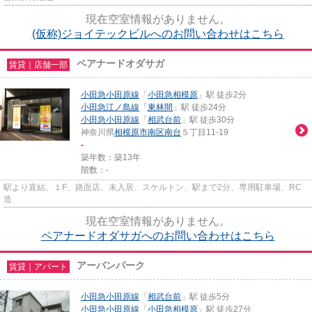
現在空室情報がありません。
(仮称)ジョイテックビルへのお問い合わせはこちら
ペアナードオダサガ
賃貸｜店舗一部
小田急小田原線
「
小田急相模原
」駅 徒歩2分
小田急江ノ島線
「
東林間
」駅 徒歩24分
小田急小田原線
「
相武台前
」駅 徒歩30分
神奈川県
相模原市南区
南台
５丁目11-19
-
築年数：築13年
階数：-
駅より直結、１F、路面店、未入居、スケルトン、駅まで2分、専用駐車場、RC
造
現在空室情報がありません。
ペアナードオダサガへのお問い合わせはこちら
アーバンパーク
賃貸｜アパート
小田急小田原線
「
相武台前
」駅 徒歩5分
小田急小田原線
「
小田急相模原
」駅 徒歩27分