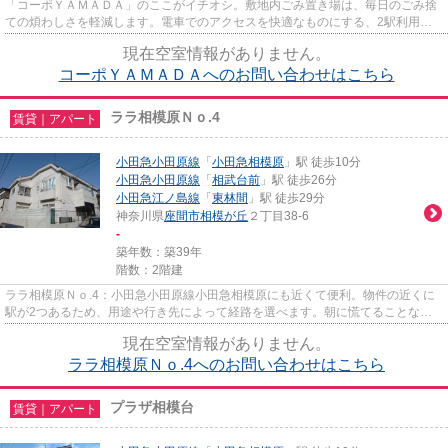
「コーポＹＡＭＡＤＡ」のここがイチオシ。敷地内ごみ置き場は、毎日のごみ捨
ての煩わしさを軽減します。電車でのアクセスを快適なものにする、2駅利用可
能な物件です。場所が平坦なの...
現在空室情報がありません。
コーポＹＡＭＡＤＡへのお問い合わせはこちら
ララ相模原Ｎｏ.4
賃貸｜アパート
小田急小田原線
「
小田急相模原
」駅 徒歩10分
小田急小田原線
「
相武台前
」駅 徒歩26分
小田急江ノ島線
「
東林間
」駅 徒歩29分
神奈川県
座間市
相模が丘
２丁目38-6
-
築年数：築39年
階数：2階建
ララ相模原Ｎｏ.4：小田急小田原線小田急相模原にも近くて便利。物件の近くに
駅が2つあるため、用途や行き先によって経路を選べます。朝に慌てることなく
行動するために駅から徒歩10分...
現在空室情報がありません。
ララ相模原Ｎｏ.4へのお問い合わせはこちら
プラザ相模台
賃貸｜アパート