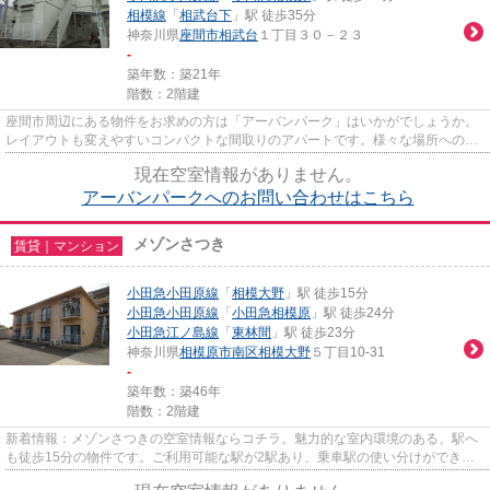
相模線
「
相武台下
」駅 徒歩35分
神奈川県
座間市
相武台
１丁目３０－２３
-
築年数：築21年
階数：2階建
座間市周辺にある物件をお求めの方は「アーバンパーク」はいかがでしょうか。
レイアウトも変えやすいコンパクトな間取りのアパートです。様々な場所へのア
クセスが便利になる、2駅利用...
現在空室情報がありません。
アーバンパークへのお問い合わせはこちら
メゾンさつき
賃貸｜マンション
小田急小田原線
「
相模大野
」駅 徒歩15分
小田急小田原線
「
小田急相模原
」駅 徒歩24分
小田急江ノ島線
「
東林間
」駅 徒歩23分
神奈川県
相模原市南区
相模大野
５丁目10-31
-
築年数：築46年
階数：2階建
新着情報：メゾンさつきの空室情報ならコチラ。魅力的な室内環境のある、駅へ
も徒歩15分の物件です。ご利用可能な駅が2駅あり、乗車駅の使い分けができま
す。物件から駅まで平坦な道と...