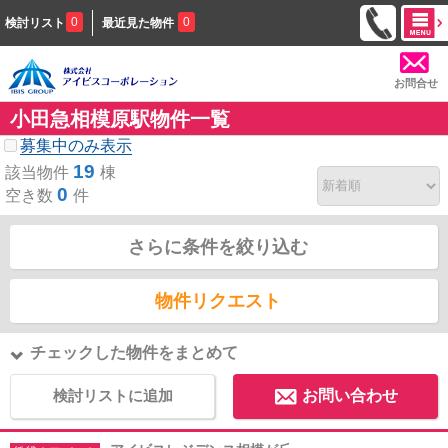
0
0
検討リスト
最近見た物件
お問合せ
小田急相模原駅物件一覧
募集中のみ表示
19
該当物件
棟
0
空き数
件
さらに条件を絞り込む
物件リクエスト
チェックした物件をまとめて
検討リストに追加
お問い合わせ