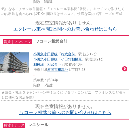
階数：6階建
気になるイチオシ物件情報：「エクレール東林間2番間」。キッチンで作りたて
のお料理を食べられる2DKの間取りはオススメ。快適な室内で高ニーズの平成4
年築の物件となります。お部屋は...
現在空室情報がありません。
エクレール東林間2番間へのお問い合わせはこちら
ワコーレ相武台前
賃貸｜マンション
小田急小田原線
「
相武台前
」駅 徒歩12分
小田急小田原線
「
小田急相模原
」駅 徒歩21分
相模線
「
相武台下
」駅 徒歩40分
神奈川県
座間市
相武台
１丁目7-23
-
築年数：築34年
階数：5階建
★敷金・礼金０キャンペーン中！近くにツタヤ・コンビニ・ファミレスなど暮ら
しに便利なお店多数♪
現在空室情報がありません。
ワコーレ相武台前へのお問い合わせはこちら
レユシール
賃貸｜テラス