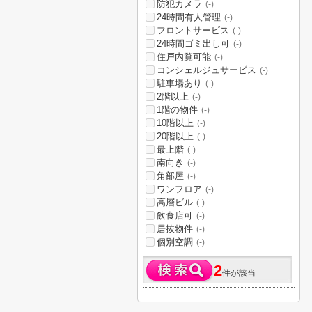
防犯カメラ
(-)
24時間有人管理
(-)
フロントサービス
(-)
24時間ゴミ出し可
(-)
住戸内覧可能
(-)
コンシェルジュサービス
(-)
駐車場あり
(-)
2階以上
(-)
1階の物件
(-)
10階以上
(-)
20階以上
(-)
最上階
(-)
南向き
(-)
角部屋
(-)
ワンフロア
(-)
高層ビル
(-)
飲食店可
(-)
居抜物件
(-)
個別空調
(-)
2
件が該当