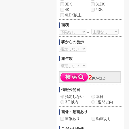
3DK
3LDK
4K
4DK
4LDK以上
面積
～
駅からの徒歩
築年数
2
件が該当
情報公開日
指定しない
本日
3日以内
1週間以内
画像・動画あり
画像あり
動画あり
こだわり条件