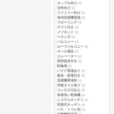
カップル向け
(-)
女性向け
(-)
ファミリー向け
(-)
室内洗濯機置場
(-)
フローリング
(-)
ロフト付き
(-)
メゾネット
(-)
ベランダ
(-)
バルコニー
(-)
ルーフバルコニー
(-)
オール電化
(-)
エレベーター
(-)
照明器具付き
(-)
駐輪場
(-)
バイク置場あり
(-)
家具・家電付き
(-)
洗濯機置場有
(-)
外観タイル張り
(-)
コンロ２口以上
(-)
食器洗い乾燥機
(-)
システムキッチン
(-)
対面式キッチン
(-)
バス・トイレ別
(-)