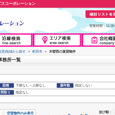
ビスコーポレーション
営業時間：11:0
賃貸)地域から探す
>
町田市
>
木曽西の賃貸物件
事務所一覧
面積
下限なし～上限なし
築年数
指定しない
間取り
指定なし
並び順：
空室物件のみ表示