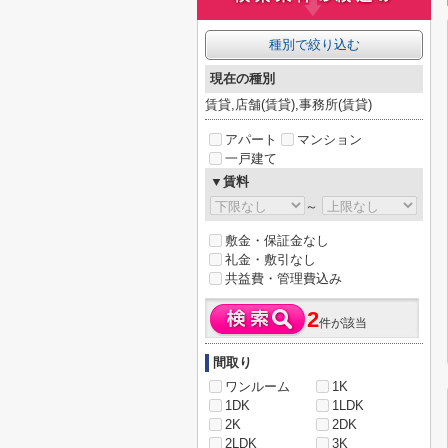
種別で絞り込む
現在の種別
賃貸,店舗(賃貸),事務所(賃貸)
アパート
マンション
一戸建て
▼賃料
～
敷金・保証金なし
礼金・敷引なし
共益費・管理費込み
2
件が該当
間取り
ワンルーム
1K
1DK
1LDK
2K
2DK
2LDK
3K