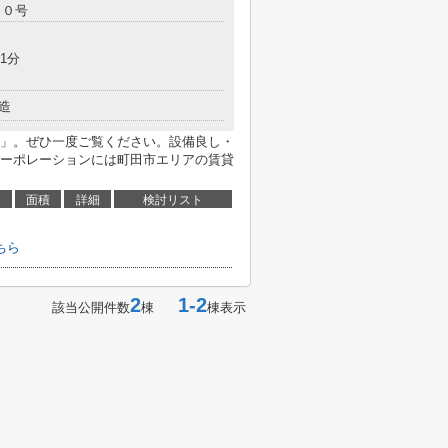
３０号
1分
造
」。ぜひ一度ご覧ください。設備良し・
ーポレーションには町田市エリアの賃貸
面積
詳細
検討リスト
ちら
2
1-2
該当公開件数
棟
棟表示