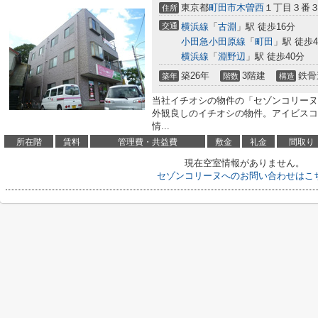
東京都
町田市
木曽西
１丁目３番
住所
交通
横浜線
「
古淵
」駅 徒歩16分
小田急小田原線
「
町田
」駅 徒歩4
横浜線
「
淵野辺
」駅 徒歩40分
築26年
3階建
鉄骨
築年
階数
構造
当社イチオシの物件の「セゾンコリーヌ
外観良しのイチオシの物件。アイビスコ
情...
所在階
賃料
管理費・共益費
敷金
礼金
間取り
現在空室情報がありません。
セゾンコリーヌへのお問い合わせはこ