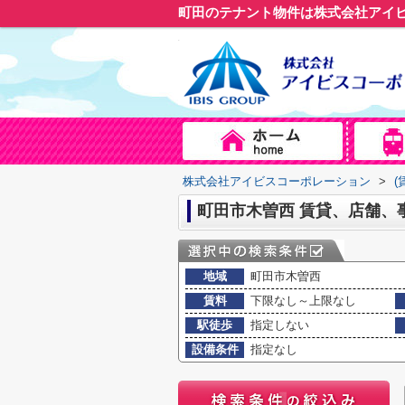
町田のテナント物件は株式会社アイ
株式会社アイビスコーポレーション
>
(
町田市木曽西 賃貸、店舗、
地域
町田市木曽西
賃料
下限なし～上限なし
駅徒歩
指定しない
設備条件
指定なし