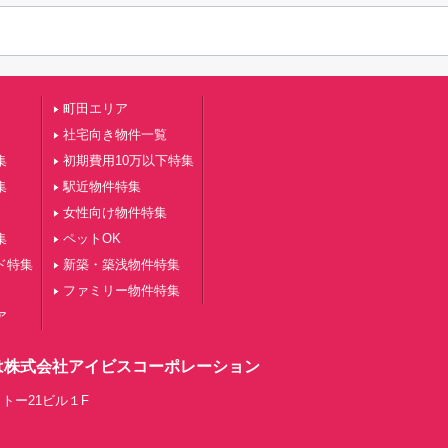
町田エリア
社宅向き物件一覧
集
初期費用10万以下特集
集
駅近物件特集
女性向け物件特集
集
ペットOK
ド特集
新築・築浅物件特集
ファミリー物件特集
ア
は株式会社アイビスコーポレーション
トー21ビル１F