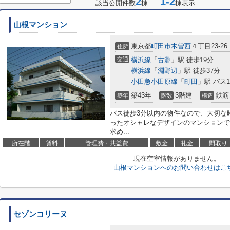
2
1-2
該当公開件数
棟
棟表示
山根マンション
東京都
町田市
木曽西
４丁目23-26
住所
交通
横浜線
「
古淵
」駅 徒歩19分
横浜線
「
淵野辺
」駅 徒歩37分
小田急小田原線
「
町田
」駅 バス
築43年
3階建
鉄筋
築年
階数
構造
バス徒歩3分以内の物件なので、大切な
ったオシャレなデザインのマンションで
求め...
所在階
賃料
管理費・共益費
敷金
礼金
間取り
現在空室情報がありません。
山根マンションへのお問い合わせはこ
セゾンコリーヌ