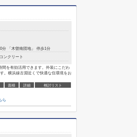
10分 「木曽南団地」 停歩1分
コンクリート
時間を有効活用できます。外装にこだわ
す。横浜線古淵近くで快適な住環境をお
面積
詳細
検討リスト
ちら