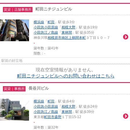
町田ニチジュンビル
賃貸｜店舗事務所
横浜線
「
町田
」駅 徒歩3分
小田急小田原線
「
相模大野
」駅 徒歩19分
小田急江ノ島線
「
東林間
」駅 徒歩35分
神奈川県
相模原市南区
上鶴間本町
３丁目１０－７
-
築年数：築41年
階数：-
駅前の好立地
現在空室情報がありません。
町田ニチジュンビルへのお問い合わせはこちら
長谷川ビル
賃貸｜事務所
横浜線
「
町田
」駅 徒歩4分
小田急小田原線
「
相模大野
」駅 徒歩24分
小田急江ノ島線
「
東林間
」駅 徒歩39分
東京都
町田市
森野
１丁目15-12
-
築年数：築32年