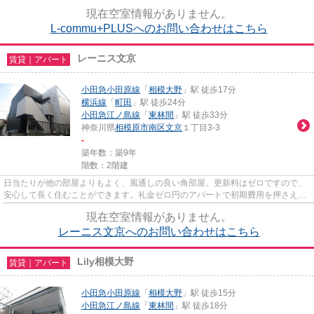
ッチンを選んでみませんか。TVイ...
現在空室情報がありません。
L-commu+PLUSへのお問い合わせはこちら
レーニス文京
賃貸｜アパート
小田急小田原線
「
相模大野
」駅 徒歩17分
横浜線
「
町田
」駅 徒歩24分
小田急江ノ島線
「
東林間
」駅 徒歩33分
神奈川県
相模原市南区
文京
１丁目3-3
-
築年数：築9年
階数：2階建
日当たりが他の部屋よりもよく、風通しの良い角部屋。更新料はゼロですので、
安心して長く住むことができます。礼金ゼロ円のアパートで初期費用を押さえ、
その分を生活にあてましょう...
現在空室情報がありません。
レーニス文京へのお問い合わせはこちら
Lily相模大野
賃貸｜アパート
小田急小田原線
「
相模大野
」駅 徒歩15分
小田急江ノ島線
「
東林間
」駅 徒歩18分