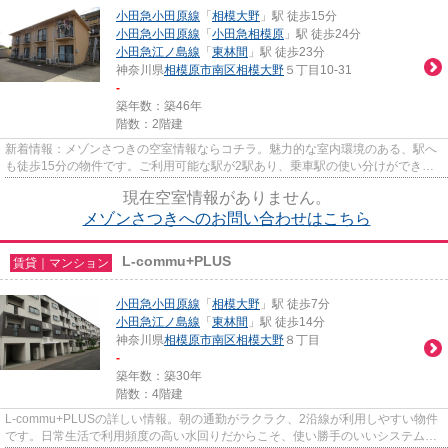
小田急小田原線
「
相模大野
」駅 徒歩15分
小田急小田原線
「
小田急相模原
」駅 徒歩24分
小田急江ノ島線
「
東林間
」駅 徒歩23分
神奈川県
相模原市南区
相模大野
５丁目10-31
-
築年数：築46年
階数：2階建
新着情報：メゾンさつきの空室情報ならコチラ。魅力的な室内環境のある、駅へ
も徒歩15分の物件です。ご利用可能な駅が2駅あり、乗車駅の使い分けができま
す。物件から駅まで平坦な道と...
現在空室情報がありません。
メゾンさつきへのお問い合わせはこちら
L-commu+PLUS
賃貸｜マンション
小田急小田原線
「
相模大野
」駅 徒歩7分
小田急江ノ島線
「
東林間
」駅 徒歩14分
神奈川県
相模原市南区
相模大野
８丁目
-
築年数：築30年
階数：4階建
L-commu+PLUSの詳しい情報。朝の通勤がラクラク、2沿線が利用しやすい物件
です。日常生活で利用頻度の高い水回りだからこそ、使い勝手のいいシステムキ