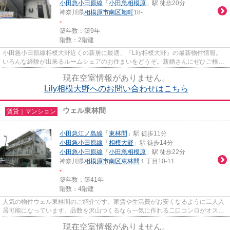
小田急小田原線
「
小田急相模原
」駅 徒歩20分
神奈川県
相模原市南区
旭町
18-
-
築年数：築9年
階数：2階建
小田急小田原線相模大野近くの新居に最適、『Lily相模大野』の最新物件情報。
いろんな経験が出来るルームシェアのお住まいをどうぞ。新婚さんにぜひご検討
いただきたい、二人入居可能...
現在空室情報がありません。
Lily相模大野へのお問い合わせはこちら
ウェル東林間
賃貸｜マンション
小田急江ノ島線
「
東林間
」駅 徒歩11分
小田急小田原線
「
相模大野
」駅 徒歩14分
小田急小田原線
「
小田急相模原
」駅 徒歩22分
神奈川県
相模原市南区
東林間
１丁目10-11
-
築年数：築41年
階数：4階建
人気の物件ウェル東林間のご紹介です。家賃や生活費がお安くなるように二人入
居可能になっています。品数を沢山つくるなら一気に作れる二口コンロがオスス
メです。専有面積は41.71平米...
現在空室情報がありません。