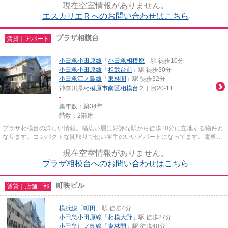
現在空室情報がありません。
エスカリエＲへのお問い合わせはこちら
プラザ相模台
賃貸｜アパート
小田急小田原線
「
小田急相模原
」駅 徒歩10分
小田急小田原線
「
相武台前
」駅 徒歩30分
小田急江ノ島線
「
東林間
」駅 徒歩32分
神奈川県
相模原市南区
相模台
２丁目20-11
-
築年数：築34年
階数：2階建
プラザ相模台の詳しい情報。幅広い層に好評な駅から徒歩10分に立地する物件と
なります。コンパクトな間取りで使い勝手のいいアパートになってます。電車が
利用しやすいのが魅力。2駅利...
現在空室情報がありません。
プラザ相模台へのお問い合わせはこちら
町映ビル
賃貸｜店舗一部
横浜線
「
町田
」駅 徒歩4分
小田急小田原線
「
相模大野
」駅 徒歩27分
小田急江ノ島線
「
東林間
」駅 徒歩40分