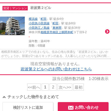
岩波第２ビル
賃貸｜マンション
横浜線
「
町田
」駅 徒歩4分
小田急小田原線
「
町田
」駅 徒歩8分
小田急江ノ島線
「
東林間
」駅 徒歩34分
神奈川県
相模原市南区
上鶴間本町
３丁目9-2
-
築年数：築40年
階数：6階建
相模原市南区エリアでの住まいなら、住み心地も快適な「岩波第２ビル」はいか
がでしょうか。部屋が2つありキッチンのある、2人暮らしにぴったりな2Kの間取
り。専有面積29.00㎡もあり使...
現在空室情報がありません。
岩波第２ビルへのお問い合わせはこちら
該当公開件数
25
棟
1-20
棟表示
1
2
<<前へ
次へ>>
最初
チェックした物件をまとめて
検討リストに追加
お問い合わせ