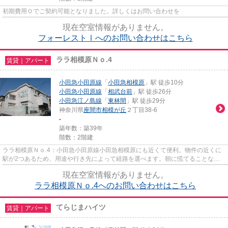
初期費用０でご契約可能となりました。詳しくはお問い合わせを
現在空室情報がありません。
フォーレストⅠへのお問い合わせはこちら
ララ相模原Ｎｏ.4
賃貸｜アパート
小田急小田原線
「
小田急相模原
」駅 徒歩10分
小田急小田原線
「
相武台前
」駅 徒歩26分
小田急江ノ島線
「
東林間
」駅 徒歩29分
神奈川県
座間市
相模が丘
２丁目38-6
-
築年数：築39年
階数：2階建
ララ相模原Ｎｏ.4：小田急小田原線小田急相模原にも近くて便利。物件の近くに
駅が2つあるため、用途や行き先によって経路を選べます。朝に慌てることなく
行動するために駅から徒歩10分...
現在空室情報がありません。
ララ相模原Ｎｏ.4へのお問い合わせはこちら
てらじまハイツ
賃貸｜アパート