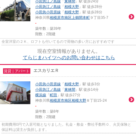
小田急江ノ島線
「
東林間
」駅 徒歩24分
小田急江ノ島線
「
相模大野
」駅 徒歩28分
小田急小田原線
「
相模大野
」駅 徒歩28分
神奈川県
相模原市南区
上鶴間本町
９丁目35-7
-
築年数：築39年
階数：2階建
全室洋室の２Ｋ、ロフトも付いてるので荷物の多い方におすすめです
現在空室情報がありません。
てらじまハイツへのお問い合わせはこちら
エスカリエＲ
賃貸｜アパート
小田急小田原線
「
相模大野
」駅 徒歩3分
小田急江ノ島線
「
東林間
」駅 徒歩14分
横浜線
「
町田
」駅 徒歩27分
神奈川県
相模原市南区
相模大野
８丁目15-24
-
築年数：築8年
階数：2階建
初期費用0円で入居可能となりました。礼金・敷金・弊社手数料０、火災保険と
保証料は貸主が負担します。