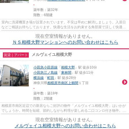
-
築年数：築32年
階数：6階建
室内に洗濯機置き場が設置されています。不安は早めに解消しましょう。入居日
などご相談お待ちしております。快適な生活をお約束する角部屋で涼しく快適に
生活しましょう。賃貸物件な...
現在空室情報がありません。
ＮＳ相模大野マンションへのお問い合わせはこちら
メルヴェイユ相模大野
賃貸｜アパート
小田急小田原線
「
相模大野
」駅 徒歩10分
小田急江ノ島線
「
東林間
」駅 徒歩11分
横浜線
「
町田
」駅 徒歩28分
神奈川県
相模原市南区
上鶴間
１丁目
-
築年数：築18年
階数：2階建
相模原市南区近辺での新居ならご好評の物件「メルヴェイユ相模大野」はいかが
でしょうか。時間を短縮、節約しながら料理が楽しめる二口コンロ付き物件。電
気コンロは光熱費を節約でき...
現在空室情報がありません。
メルヴェイユ相模大野へのお問い合わせはこちら