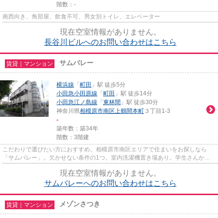
階数：-
南西向き、角部屋、飲食不可、男女別トイレ、エレベーター
現在空室情報がありません。
長谷川ビルへのお問い合わせはこちら
サムバレー
賃貸｜マンション
横浜線
「
町田
」駅 徒歩5分
小田急小田原線
「
町田
」駅 徒歩14分
小田急江ノ島線
「
東林間
」駅 徒歩30分
神奈川県
相模原市南区
上鶴間本町
３丁目1-3
-
築年数：築34年
階数：3階建
こだわりで選びたい方におすすめ。相模原市南区エリアで住まいをお探しなら
「サムバレー」。欠かせない条件の1つ。室内洗濯機置き場あり。学生さんから1
人暮らしのビジネスマンにも最...
現在空室情報がありません。
サムバレーへのお問い合わせはこちら
メゾンさつき
賃貸｜マンション