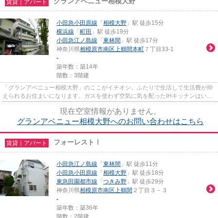
グランアベニュー相模大野
賃貸｜アパート
小田急小田原線
「
相模大野
」駅 徒歩15分
横浜線
「
町田
」駅 徒歩19分
小田急江ノ島線
「
東林間
」駅 徒歩17分
神奈川県
相模原市南区
上鶴間本町
７丁目33-1
-
築年数：築14年
階数：3階建
「グランアベニュー相模大野」のここがイチオシ。ふたりで生活して生活費が抑
えられるお住まいになります。ガスを使わず空気に気を配ったIHキッチンはいか
がですか。インターネットが...
現在空室情報がありません。
グランアベニュー相模大野へのお問い合わせはこちら
フォーレストⅠ
賃貸｜アパート
小田急江ノ島線
「
東林間
」駅 徒歩11分
小田急小田原線
「
相模大野
」駅 徒歩18分
東急田園都市線
「
つきみ野
」駅 徒歩29分
神奈川県
相模原市南区
上鶴間
２丁目３－３
-
築年数：築36年
階数：2階建