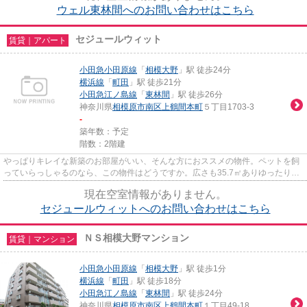
ウェル東林間へのお問い合わせはこちら
セジュールウィット
賃貸｜アパート
小田急小田原線
「
相模大野
」駅 徒歩24分
横浜線
「
町田
」駅 徒歩21分
小田急江ノ島線
「
東林間
」駅 徒歩26分
神奈川県
相模原市南区
上鶴間本町
５丁目1703-3
-
築年数：予定
階数：2階建
やっぱりキレイな新築のお部屋がいい、そんな方におススメの物件。ペットを飼
っていらっしゃるのなら、この物件はどうですか。広さも35.7㎡ありゆったりと
した空間があります。耐久性...
現在空室情報がありません。
セジュールウィットへのお問い合わせはこちら
ＮＳ相模大野マンション
賃貸｜マンション
小田急小田原線
「
相模大野
」駅 徒歩1分
横浜線
「
町田
」駅 徒歩18分
小田急江ノ島線
「
東林間
」駅 徒歩24分
神奈川県
相模原市南区
上鶴間本町
１丁目49-18