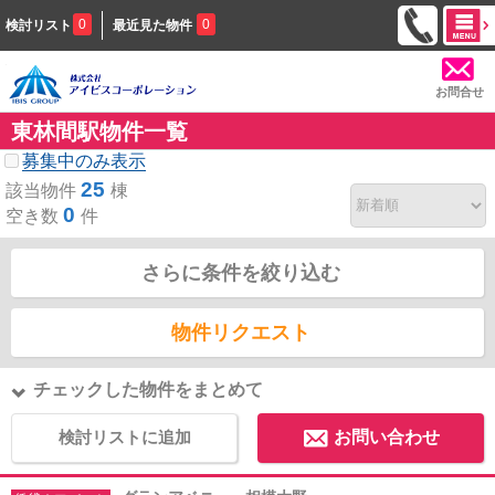
0
0
検討リスト
最近見た物件
お問合せ
東林間駅物件一覧
募集中のみ表示
25
該当物件
棟
0
空き数
件
さらに条件を絞り込む
物件リクエスト
チェックした物件をまとめて
検討リストに追加
お問い合わせ