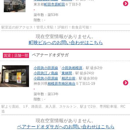
東京都
町田市
原町田
６丁目3-3
-
築年数：築53年
階数：-
駅至近の好アクセス！管理人常駐！1F銀行！飲食店可能！
現在空室情報がありません。
町映ビルへのお問い合わせはこちら
ペアナードオダサガ
賃貸｜店舗一部
小田急小田原線
「
小田急相模原
」駅 徒歩2分
小田急江ノ島線
「
東林間
」駅 徒歩24分
小田急小田原線
「
相武台前
」駅 徒歩30分
神奈川県
相模原市南区
南台
５丁目11-19
-
築年数：築13年
階数：-
駅より直結、１F、路面店、未入居、スケルトン、駅まで2分、専用駐車場、RC
造
現在空室情報がありません。
ペアナードオダサガへのお問い合わせはこちら