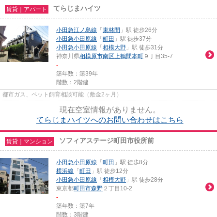
てらじまハイツ
賃貸｜アパート
小田急江ノ島線
「
東林間
」駅 徒歩26分
小田急小田原線
「
町田
」駅 徒歩37分
小田急小田原線
「
相模大野
」駅 徒歩31分
神奈川県
相模原市南区
上鶴間本町
９丁目35-7
-
築年数：築39年
階数：2階建
都市ガス、ペット飼育相談可能（敷金2ヶ月）
現在空室情報がありません。
てらじまハイツへのお問い合わせはこちら
ソフィアステージ町田市役所前
賃貸｜マンション
小田急小田原線
「
町田
」駅 徒歩8分
横浜線
「
町田
」駅 徒歩12分
小田急小田原線
「
相模大野
」駅 徒歩28分
東京都
町田市
森野
２丁目10-2
-
築年数：築7年
階数：3階建