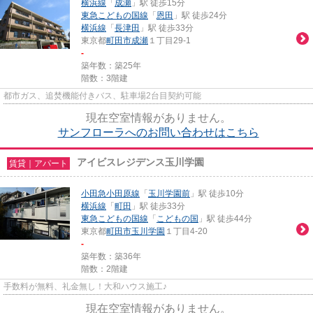
横浜線
「
成瀬
」駅 徒歩15分
東急こどもの国線
「
恩田
」駅 徒歩24分
横浜線
「
長津田
」駅 徒歩33分
東京都
町田市
成瀬
１丁目29-1
-
築年数：築25年
階数：3階建
都市ガス、追焚機能付きバス、駐車場2台目契約可能
現在空室情報がありません。
サンフローラへのお問い合わせはこちら
アイビスレジデンス玉川学園
賃貸｜アパート
小田急小田原線
「
玉川学園前
」駅 徒歩10分
横浜線
「
町田
」駅 徒歩33分
東急こどもの国線
「
こどもの国
」駅 徒歩44分
東京都
町田市
玉川学園
１丁目4-20
-
築年数：築36年
階数：2階建
手数料が無料、礼金無し！大和ハウス施工♪
現在空室情報がありません。