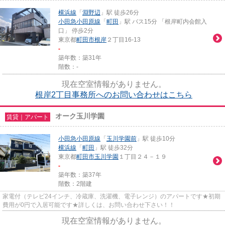
横浜線
「
淵野辺
」駅 徒歩26分
小田急小田原線
「
町田
」駅 バス15分 「根岸町内会館入
口」 停歩2分
東京都
町田市
根岸
２丁目16-13
-
築年数：築31年
階数：-
現在空室情報がありません。
根岸2丁目事務所へのお問い合わせはこちら
オーク玉川学園
賃貸｜アパート
小田急小田原線
「
玉川学園前
」駅 徒歩10分
横浜線
「
町田
」駅 徒歩32分
東京都
町田市
玉川学園
１丁目２４－１９
-
築年数：築37年
階数：2階建
家電付（テレビ24インチ、冷蔵庫、洗濯機、電子レンジ）のアパートです★初期
費用が0円で入居可能です★詳しくは、お問い合わせ下さい！！
現在空室情報がありません。