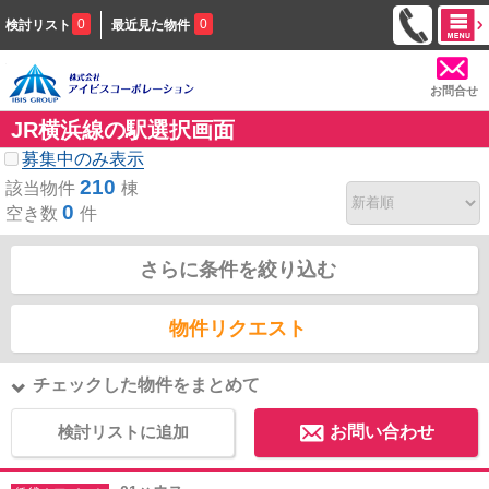
0
0
検討リスト
最近見た物件
お問合せ
JR横浜線の駅選択画面
募集中のみ表示
210
該当物件
棟
0
空き数
件
さらに条件を絞り込む
物件リクエスト
チェックした物件をまとめて
検討リストに追加
お問い合わせ