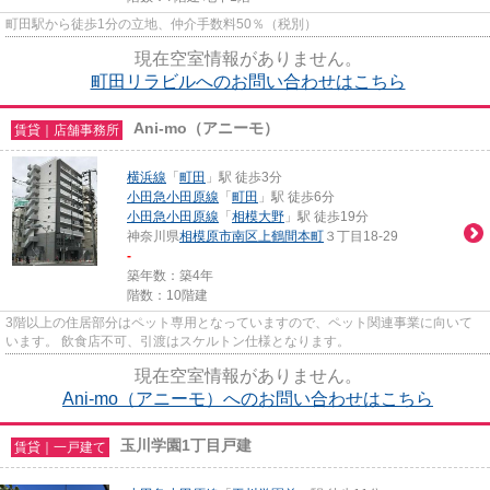
町田駅から徒歩1分の立地、仲介手数料50％（税別）
現在空室情報がありません。
町田リラビルへのお問い合わせはこちら
Ani-mo（アニーモ）
賃貸｜店舗事務所
横浜線
「
町田
」駅 徒歩3分
小田急小田原線
「
町田
」駅 徒歩6分
小田急小田原線
「
相模大野
」駅 徒歩19分
神奈川県
相模原市南区
上鶴間本町
３丁目18-29
-
築年数：築4年
階数：10階建
3階以上の住居部分はペット専用となっていますので、ペット関連事業に向いて
います。 飲食店不可、引渡はスケルトン仕様となります。
現在空室情報がありません。
Ani-mo（アニーモ）へのお問い合わせはこちら
玉川学園1丁目戸建
賃貸｜一戸建て