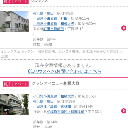
01ハウス
賃貸｜アパート
横浜線
「
町田
」駅 徒歩8分
小田急小田原線
「
町田
」駅 徒歩11分
小田急小田原線
「
相模大野
」駅 徒歩20分
東京都
町田市
原町田
１丁目15-12
-
築年数：築8年
階数：2階建
2口システムキッチン、浴室乾燥機、追い焚き機能、温水洗浄便座など充実した
設備
現在空室情報がありません。
01ハウスへのお問い合わせはこちら
グランアベニュー相模大野
賃貸｜アパート
小田急小田原線
「
相模大野
」駅 徒歩15分
横浜線
「
町田
」駅 徒歩19分
小田急江ノ島線
「
東林間
」駅 徒歩17分
神奈川県
相模原市南区
上鶴間本町
７丁目33-1
-
築年数：築14年
階数：3階建