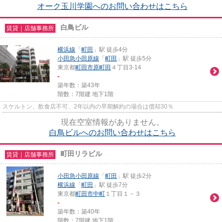
オーク玉川学園へのお問い合わせはこちら
白鳥ビル
賃貸｜店舗事務所
横浜線
「
町田
」駅 徒歩4分
小田急小田原線
「
町田
」駅 徒歩5分
東京都
町田市
原町田
４丁目3-14
-
築年数：築43年
階数：7階建 地下1階
スケルトン、飲食店不可、2年以内の早期解約の場合は償却30％
現在空室情報がありません。
白鳥ビルへのお問い合わせはこちら
町田リラビル
賃貸｜店舗事務所
小田急小田原線
「
町田
」駅 徒歩2分
横浜線
「
町田
」駅 徒歩7分
東京都
町田市
中町
１丁目１－３
-
築年数：築40年
階数：7階建 地下1階