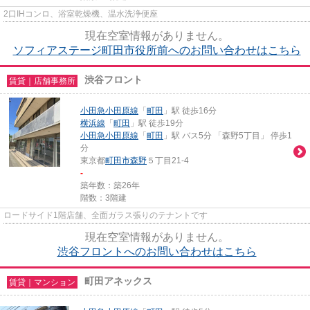
2口IHコンロ、浴室乾燥機、温水洗浄便座
現在空室情報がありません。
ソフィアステージ町田市役所前へのお問い合わせはこちら
渋谷フロント
賃貸｜店舗事務所
小田急小田原線
「
町田
」駅 徒歩16分
横浜線
「
町田
」駅 徒歩19分
小田急小田原線
「
町田
」駅 バス5分 「森野5丁目」 停歩1
分
東京都
町田市
森野
５丁目21-4
-
築年数：築26年
階数：3階建
ロードサイド1階店舗、全面ガラス張りのテナントです
現在空室情報がありません。
渋谷フロントへのお問い合わせはこちら
町田アネックス
賃貸｜マンション