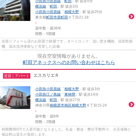
小田急小田原線
「
町田
」駅 徒歩5分
横浜線
「
町田
」駅 徒歩3分
小田急小田原線
「
相模大野
」駅 徒歩25分
東京都
町田市
原町田
６丁目21-18
-
築年数：築36年
階数：5階建
全面リフォーム済のお部屋で綺麗です。オートロック、追い焚き機能、浴室乾燥
機、温水洗浄便座など充実した設備
現在空室情報がありません。
町田アネックスへのお問い合わせはこちら
エスカリエＲ
賃貸｜アパート
小田急小田原線
「
相模大野
」駅 徒歩3分
小田急江ノ島線
「
東林間
」駅 徒歩14分
横浜線
「
町田
」駅 徒歩27分
神奈川県
相模原市南区
相模大野
８丁目15-24
-
築年数：築8年
階数：2階建
初期費用0円で入居可能となりました。礼金・敷金・弊社手数料０、火災保険と
保証料は貸主が負担します。