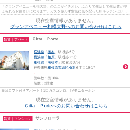
「グランアベニュー相模大野」のここがイチオシ。ふたりで生活して生活費が抑
えられるお住まいになります。ガスを使わず空気に気を配ったIHキッチンはいか
がですか。インターネットが...
現在空室情報がありません。
グランアベニュー相模大野へのお問い合わせはこちら
Ｃitta Ｐorte
賃貸｜アパート
横浜線
「
橋本
」駅 徒歩6分
横浜線
「
相原
」駅 徒歩25分
相模線
「
南橋本
」駅 徒歩37分
神奈川県
相模原市緑区
橋本
６丁目16-17
-
築年数：築16年
階数：2階建
築浅ロフト付きアパート！1口ガスコンロ、TVモニターホン
現在空室情報がありません。
Ｃitta Ｐorteへのお問い合わせはこちら
サンフローラ
賃貸｜マンション