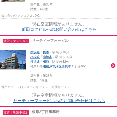
築年数：築35年
階数：4階建
最上階のワンフロア２LDK。
現在空室情報がありません。
町田ロクビルへのお問い合わせはこちら
サーティーフォービル
賃貸｜マンション
横浜線
「
橋本
」駅 徒歩10分
相模線
「
南橋本
」駅 徒歩20分
横浜線
「
相原
」駅 徒歩32分
神奈川県
相模原市緑区
西橋本
１丁目18-1
-
築年数：築28年
階数：4階建
都市ガス、２口システムキッチン、対面キッチン
現在空室情報がありません。
サーティーフォービルへのお問い合わせはこちら
根岸2丁目事務所
賃貸｜店舗事務所