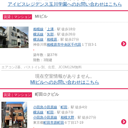
アイビスレジデンス玉川学園へのお問い合わせはこちら
MIビル
賃貸｜マンション
相模線
「
上溝
」駅 徒歩18分
横浜線
「
矢部
」駅 徒歩26分
横浜線
「
相模原
」駅 徒歩27分
神奈川県
相模原市中央区
千代田
１丁目3-1
-
築年数：築37年
階数：3階建
エアコン2基、バストイレ別、出窓、JCOM12M無料
現在空室情報がありません。
MIビルへのお問い合わせはこちら
町田ロクビル
賃貸｜マンション
小田急小田原線
「
町田
」駅 徒歩4分
横浜線
「
町田
」駅 徒歩7分
小田急小田原線
「
相模大野
」駅 徒歩27分
東京都
町田市
原町田
６丁目17-19
-