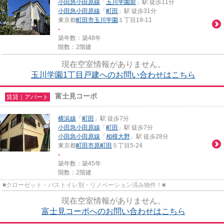
小田急小田原線
「
玉川学園前
」駅 徒歩11分
小田急小田原線
「
町田
」駅 徒歩31分
東京都
町田市
玉川学園
１丁目19-11
-
築年数：築48年
階数：2階建
現在空室情報がありません。
玉川学園1丁目戸建へのお問い合わせはこちら
富士見コーポ
賃貸｜アパート
横浜線
「
町田
」駅 徒歩7分
小田急小田原線
「
町田
」駅 徒歩7分
小田急小田原線
「
相模大野
」駅 徒歩28分
東京都
町田市
原町田
５丁目5-24
-
築年数：築45年
階数：2階建
■クローゼット・バストイレ別・リノベーション済み物件！■
現在空室情報がありません。
富士見コーポへのお問い合わせはこちら