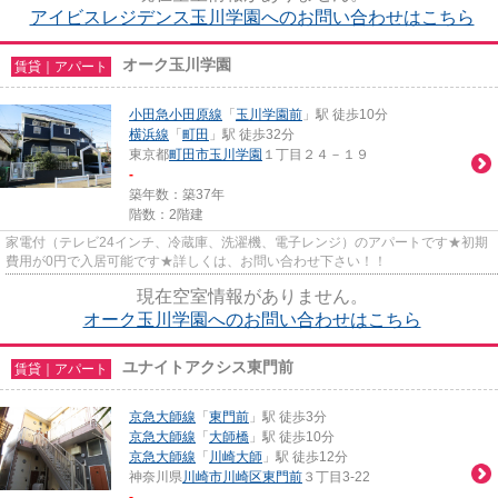
アイビスレジデンス玉川学園へのお問い合わせはこちら
オーク玉川学園
賃貸｜アパート
小田急小田原線
「
玉川学園前
」駅 徒歩10分
横浜線
「
町田
」駅 徒歩32分
東京都
町田市
玉川学園
１丁目２４－１９
-
築年数：築37年
階数：2階建
家電付（テレビ24インチ、冷蔵庫、洗濯機、電子レンジ）のアパートです★初期
費用が0円で入居可能です★詳しくは、お問い合わせ下さい！！
現在空室情報がありません。
オーク玉川学園へのお問い合わせはこちら
ユナイトアクシス東門前
賃貸｜アパート
京急大師線
「
東門前
」駅 徒歩3分
京急大師線
「
大師橋
」駅 徒歩10分
京急大師線
「
川崎大師
」駅 徒歩12分
神奈川県
川崎市川崎区
東門前
３丁目3-22
-