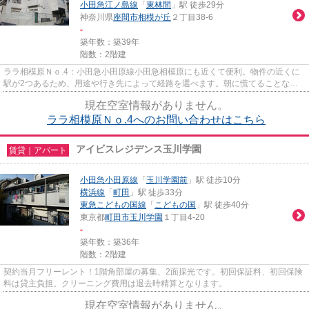
小田急江ノ島線
「
東林間
」駅 徒歩29分
神奈川県
座間市
相模が丘
２丁目38-6
-
築年数：築39年
階数：2階建
ララ相模原Ｎｏ.4：小田急小田原線小田急相模原にも近くて便利。物件の近くに
駅が2つあるため、用途や行き先によって経路を選べます。朝に慌てることなく
行動するために駅から徒歩10分...
現在空室情報がありません。
ララ相模原Ｎｏ.4へのお問い合わせはこちら
アイビスレジデンス玉川学園
賃貸｜アパート
小田急小田原線
「
玉川学園前
」駅 徒歩10分
横浜線
「
町田
」駅 徒歩33分
東急こどもの国線
「
こどもの国
」駅 徒歩40分
東京都
町田市
玉川学園
１丁目4-20
-
築年数：築36年
階数：2階建
契約当月フリーレント！1階角部屋の募集、2面採光です。初回保証料、初回保険
料は貸主負担。クリーニング費用は退去時精算となります。
現在空室情報がありません。