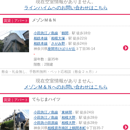
現在空室情報がありません。
ラインハイムへのお問い合わせはこちら
メゾンＭ＆Ｎ
賃貸｜アパート
小田急江ノ島線
「
鶴間
」駅 徒歩18分
相鉄本線
「
相模大塚
」駅 徒歩22分
相鉄本線
「
さがみ野
」駅 徒歩24分
神奈川県
座間市
ひばりが丘
３丁目36-14
-
築年数：築35年
階数：2階建
敷金・礼金無し、手数料無料・ペット応相談（敷金２ヵ月）♪
現在空室情報がありません。
メゾンＭ＆Ｎへのお問い合わせはこちら
てらじまハイツ
賃貸｜アパート
小田急江ノ島線
「
東林間
」駅 徒歩24分
小田急江ノ島線
「
相模大野
」駅 徒歩28分
小田急小田原線
「
相模大野
」駅 徒歩28分
神奈川県
相模原市南区
上鶴間本町
９丁目35-7