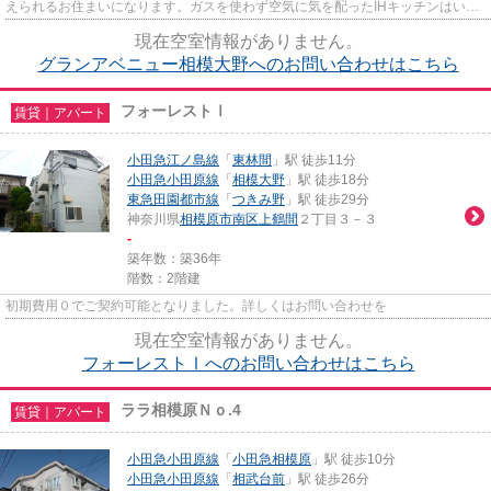
えられるお住まいになります。ガスを使わず空気に気を配ったIHキッチンはいか
がですか。インターネットが...
現在空室情報がありません。
グランアベニュー相模大野へのお問い合わせはこちら
フォーレストⅠ
賃貸｜アパート
小田急江ノ島線
「
東林間
」駅 徒歩11分
小田急小田原線
「
相模大野
」駅 徒歩18分
東急田園都市線
「
つきみ野
」駅 徒歩29分
神奈川県
相模原市南区
上鶴間
２丁目３－３
-
築年数：築36年
階数：2階建
初期費用０でご契約可能となりました。詳しくはお問い合わせを
現在空室情報がありません。
フォーレストⅠへのお問い合わせはこちら
ララ相模原Ｎｏ.4
賃貸｜アパート
小田急小田原線
「
小田急相模原
」駅 徒歩10分
小田急小田原線
「
相武台前
」駅 徒歩26分