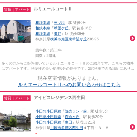
ルミエールコートⅡ
賃貸｜アパート
相鉄本線
「
三ツ境
」駅 徒歩6分
相鉄本線
「
希望ケ丘
」駅 徒歩16分
相鉄本線
「
瀬谷
」駅 徒歩36分
神奈川県
横浜市旭区
東希望が丘
236-95
-
築年数：築11年
階数：2階建
多くの方からご好評頂いているルミエールコートⅡのご紹介です。こちらの物件
はアパートです。利便性の高い徒歩6分の物件です。2駅利用できる場所にあり、
行き先に合わせて使い分けがで...
現在空室情報がありません。
ルミエールコートⅡへのお問い合わせはこちら
アイビスレジデンス西生田
賃貸｜アパート
小田急小田原線
「
読売ランド前
」駅 徒歩5分
小田急小田原線
「
百合ヶ丘
」駅 徒歩20分
小田急小田原線
「
生田
」駅 徒歩21分
神奈川県
川崎市多摩区
西生田
４丁目１３－８
-