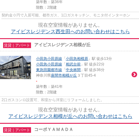
築年数：築36年
階数：2階建
契約金０円で入居可能、都市ガス、1口ガスキッチン、モニタ付インターホン
現在空室情報がありません。
アイビスレジデンス西生田へのお問い合わせはこちら
アイビスレジデンス相模が丘
賃貸｜アパート
小田急小田原線
「
小田急相模原
」駅 徒歩13分
小田急小田原線
「
相武台前
」駅 徒歩22分
東急田園都市線
「
中央林間
」駅 徒歩36分
神奈川県
座間市
相模が丘
３丁目45-4
-
築年数：築41年
階数：2階建
2口ガスコンロ設置可、和室から洋室にリフォームしました。
現在空室情報がありません。
アイビスレジデンス相模が丘へのお問い合わせはこちら
コーポＹＡＭＡＤＡ
賃貸｜アパート