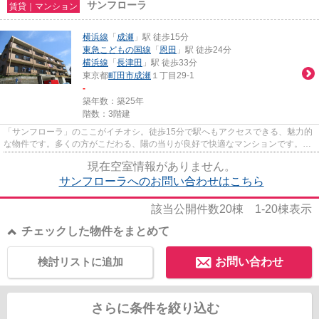
サンフローラ
賃貸｜マンション
横浜線
「
成瀬
」駅 徒歩15分
東急こどもの国線
「
恩田
」駅 徒歩24分
横浜線
「
長津田
」駅 徒歩33分
東京都
町田市
成瀬
１丁目29-1
-
築年数：築25年
階数：3階建
「サンフローラ」のここがイチオシ。徒歩15分で駅へもアクセスできる、魅力的
な物件です。多くの方がこだわる、陽の当りが良好で快適なマンションです。面
倒なゴミ捨ての負担を軽減さ...
現在空室情報がありません。
サンフローラへのお問い合わせはこちら
該当公開件数
20
棟
1-20
棟表示
チェックした物件をまとめて
検討リストに追加
お問い合わせ
さらに条件を絞り込む