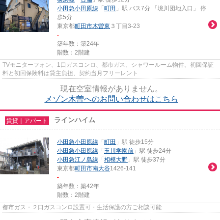
小田急小田原線
「
町田
」駅 バス7分 「境川団地入口」 停
歩5分
東京都
町田市
木曽東
３丁目3-23
-
築年数：築24年
階数：2階建
TVモニターフォン、1口ガスコンロ、都市ガス、シャワールーム物件。初回保証
料と初回保険料は貸主負担、契約当月フリーレント
現在空室情報がありません。
メゾン木曽へのお問い合わせはこちら
ラインハイム
賃貸｜アパート
小田急小田原線
「
町田
」駅 徒歩15分
小田急小田原線
「
玉川学園前
」駅 徒歩24分
小田急江ノ島線
「
相模大野
」駅 徒歩37分
東京都
町田市
南大谷
1426-141
-
築年数：築42年
階数：2階建
都市ガス・２口ガスコンロ設置可・生活保護の方ご相談可能