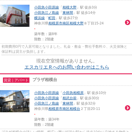
小田急小田原線
「
相模大野
」駅 徒歩3分
小田急江ノ島線
「
東林間
」駅 徒歩14分
横浜線
「
町田
」駅 徒歩27分
神奈川県
相模原市南区
相模大野
８丁目15-24
-
築年数：築8年
階数：2階建
初期費用0円で入居可能となりました。礼金・敷金・弊社手数料０、火災保険と
保証料は貸主が負担します。
現在空室情報がありません。
エスカリエＲへのお問い合わせはこちら
プラザ相模台
賃貸｜アパート
小田急小田原線
「
小田急相模原
」駅 徒歩10分
小田急小田原線
「
相武台前
」駅 徒歩30分
小田急江ノ島線
「
東林間
」駅 徒歩32分
神奈川県
相模原市南区
相模台
２丁目20-11
-
築年数：築34年
階数：2階建