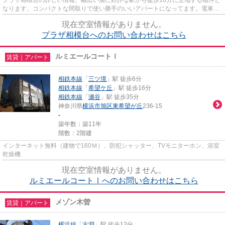
プラザ相模台の詳しい情報。幅広い層に好評な駅から徒歩10分に立地する物件と
なります。コンパクトな間取りで使い勝手のいいアパートになってます。電車が
利用しやすいのが魅力。2駅利...
現在空室情報がありません。
プラザ相模台へのお問い合わせはこちら
ルミエールコートⅠ
賃貸｜アパート
相鉄本線
「
三ツ境
」駅 徒歩6分
相鉄本線
「
希望ケ丘
」駅 徒歩16分
相鉄本線
「
瀬谷
」駅 徒歩35分
神奈川県
横浜市旭区
東希望が丘
236-15
-
築年数：築11年
階数：2階建
インターネット無料（建物で160Ｍ）、防犯シャッター、TVモニターホン、浴室
乾燥機
現在空室情報がありません。
ルミエールコートⅠへのお問い合わせはこちら
メゾン木曽
賃貸｜アパート
横浜線
「
古淵
」駅 徒歩12分