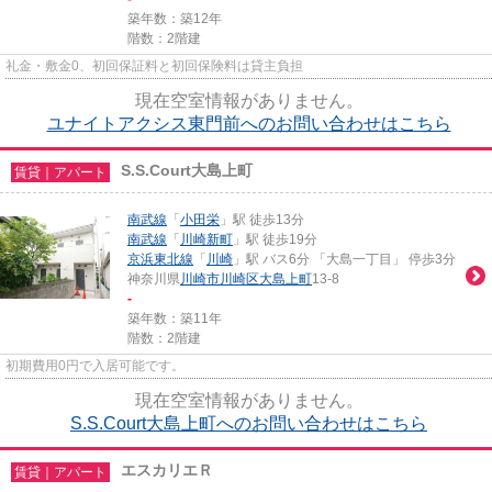
築年数：築12年
階数：2階建
礼金・敷金0、初回保証料と初回保険料は貸主負担
現在空室情報がありません。
ユナイトアクシス東門前へのお問い合わせはこちら
S.S.Court大島上町
賃貸｜アパート
南武線
「
小田栄
」駅 徒歩13分
南武線
「
川崎新町
」駅 徒歩19分
京浜東北線
「
川崎
」駅 バス6分 「大島一丁目」 停歩3分
神奈川県
川崎市川崎区
大島上町
13-8
-
築年数：築11年
階数：2階建
初期費用0円で入居可能です。
現在空室情報がありません。
S.S.Court大島上町へのお問い合わせはこちら
エスカリエＲ
賃貸｜アパート