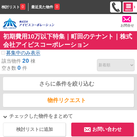
0
0
検討リスト
最近見た物件
お問合せ
初期費用10万以下特集｜町田のテナント｜株式
会社アイビスコーポレーション
募集中のみ表示
20
該当物件
棟
0
空き数
件
さらに条件を絞り込む
物件リクエスト
チェックした物件をまとめて
検討リストに追加
お問い合わせ