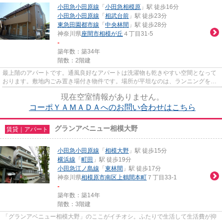
小田急小田原線
「
小田急相模原
」駅 徒歩16分
小田急小田原線
「
相武台前
」駅 徒歩23分
東急田園都市線
「
中央林間
」駅 徒歩28分
神奈川県
座間市
相模が丘
４丁目31-5
-
築年数：築34年
階数：2階建
最上階のアパートです。通風良好なアパートは洗濯物も乾きやすい空間となって
おります。敷地内ごみ置き場付き物件です。場所が平坦なのは、ランニングをす
る上で抑えたいポイントです...
現在空室情報がありません。
コーポＹＡＭＡＤＡへのお問い合わせはこちら
グランアベニュー相模大野
賃貸｜アパート
小田急小田原線
「
相模大野
」駅 徒歩15分
横浜線
「
町田
」駅 徒歩19分
小田急江ノ島線
「
東林間
」駅 徒歩17分
神奈川県
相模原市南区
上鶴間本町
７丁目33-1
-
築年数：築14年
階数：3階建
「グランアベニュー相模大野」のここがイチオシ。ふたりで生活して生活費が抑