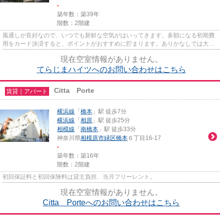
-
築年数：築39年
階数：2階建
風通しが良好なので、いつでも新鮮な空気がはいってきます。多額になる初期費
用をカード決済すると、ポイントがおすすめに貯まります。ありかなしでは大き
な違い、敷地内ごみ置き場つ...
現在空室情報がありません。
てらじまハイツへのお問い合わせはこちら
Citta Porte
賃貸｜アパート
横浜線
「
橋本
」駅 徒歩7分
横浜線
「
相原
」駅 徒歩25分
相模線
「
南橋本
」駅 徒歩33分
神奈川県
相模原市緑区
橋本
６丁目16-17
-
築年数：築16年
階数：2階建
初回保証料と初回保険料は貸主負担、当月フリーレント。
現在空室情報がありません。
Citta Porteへのお問い合わせはこちら