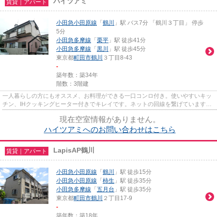
ハイツアミ
賃貸｜アパート
小田急小田原線
「
鶴川
」駅 バス7分 「鶴川３丁目」 停歩
5分
小田急多摩線
「
栗平
」駅 徒歩41分
小田急多摩線
「
黒川
」駅 徒歩45分
東京都
町田市
鶴川
３丁目8-43
-
築年数：築34年
階数：3階建
一人暮らしの方にもオススメ、お料理ができる一口コンロ付き。使いやすいキッ
チン、IHクッキングヒーター付きでキレイです。ネットの回線を繋げていますの
でパソコンが使える生活。快...
現在空室情報がありません。
ハイツアミへのお問い合わせはこちら
LapisAP鶴川
賃貸｜アパート
小田急小田原線
「
鶴川
」駅 徒歩15分
小田急小田原線
「
柿生
」駅 徒歩35分
小田急多摩線
「
五月台
」駅 徒歩35分
東京都
町田市
鶴川
２丁目17-9
-
築年数：築18年