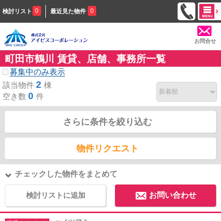
0
0
検討リスト
最近見た物件
お問合せ
町田市鶴川 賃貸、店舗、事務所一覧
募集中のみ表示
2
該当物件
棟
0
空き数
件
さらに条件を絞り込む
物件リクエスト
チェックした物件をまとめて
検討リストに追加
お問い合わせ