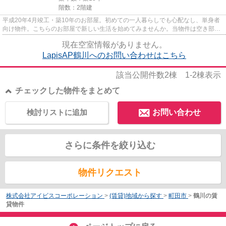
階数：2階建
平成20年4月竣工・築10年のお部屋。初めての一人暮らしでも心配なし、単身者
向け物件。こちらのお部屋で新しい生活を始めてみませんか。当物件は空き部屋
ですので、内覧もスムーズです...
現在空室情報がありません。
LapisAP鶴川へのお問い合わせはこちら
該当公開件数
2
棟
1-2
棟表示
チェックした物件をまとめて
検討リストに追加
お問い合わせ
さらに条件を絞り込む
物件リクエスト
株式会社アイビスコーポレーション
>
(賃貸)地域から探す
>
町田市
>
鶴川の賃
貸物件