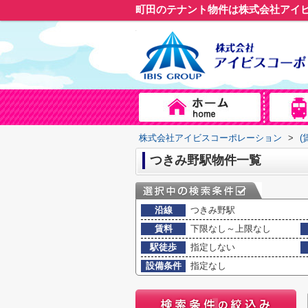
町田のテナント物件は株式会社アイ
株式会社アイビスコーポレーション
>
(
つきみ野駅物件一覧
沿線
つきみ野駅
賃料
下限なし～上限なし
駅徒歩
指定しない
設備条件
指定なし