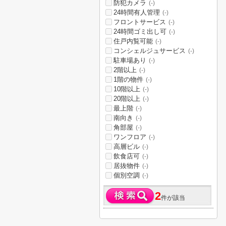
防犯カメラ
(-)
24時間有人管理
(-)
フロントサービス
(-)
24時間ゴミ出し可
(-)
住戸内覧可能
(-)
コンシェルジュサービス
(-)
駐車場あり
(-)
2階以上
(-)
1階の物件
(-)
10階以上
(-)
20階以上
(-)
最上階
(-)
南向き
(-)
角部屋
(-)
ワンフロア
(-)
高層ビル
(-)
飲食店可
(-)
居抜物件
(-)
個別空調
(-)
2
件が該当