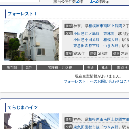
2
1-2
該当公開件数
棟
棟表示
フォーレストⅠ
神奈川県
相模原市南区
上鶴間
２
住所
交通
小田急江ノ島線
「
東林間
」駅 徒
小田急小田原線
「
相模大野
」駅 
東急田園都市線
「
つきみ野
」駅 
築36年
2階建
木造
築年
階数
構造
所在階
賃料
管理費・共益費
敷金
礼金
間取り
現在空室情報がありません。
フォーレストⅠへのお問い合わせはこ
てらじまハイツ
神奈川県
相模原市南区
上鶴間本
住所
交通
東急田園都市線
「
つきみ野
」駅 