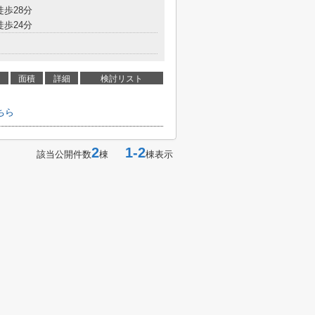
徒歩28分
徒歩24分
面積
詳細
検討リスト
ちら
2
1-2
該当公開件数
棟
棟表示