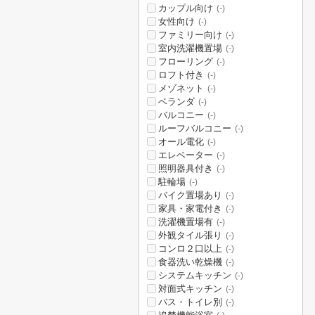
カップル向け
(-)
女性向け
(-)
ファミリー向け
(-)
室内洗濯機置場
(-)
フローリング
(-)
ロフト付き
(-)
メゾネット
(-)
ベランダ
(-)
バルコニー
(-)
ルーフバルコニー
(-)
オール電化
(-)
エレベーター
(-)
照明器具付き
(-)
駐輪場
(-)
バイク置場あり
(-)
家具・家電付き
(-)
洗濯機置場有
(-)
外観タイル張り
(-)
コンロ２口以上
(-)
食器洗い乾燥機
(-)
システムキッチン
(-)
対面式キッチン
(-)
バス・トイレ別
(-)