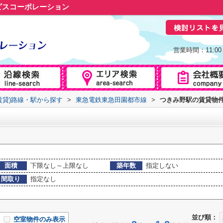
ビスコーポレーション
営業時間：11:0
賃貸)路線・駅から探す
>
東急電鉄東急田園都市線
>
つきみ野駅の賃貸物
面積
下限なし～上限なし
築年数
指定しない
間取り
指定なし
並び順：
空室物件のみ表示