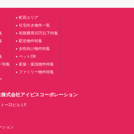
町田エリア
社宅向き物件一覧
集
初期費用10万以下特集
集
駅近物件特集
女性向け物件特集
集
ペットOK
ド特集
新築・築浅物件特集
ファミリー物件特集
ア
は株式会社アイビスコーポレーション
トー21ビル１F
レーション