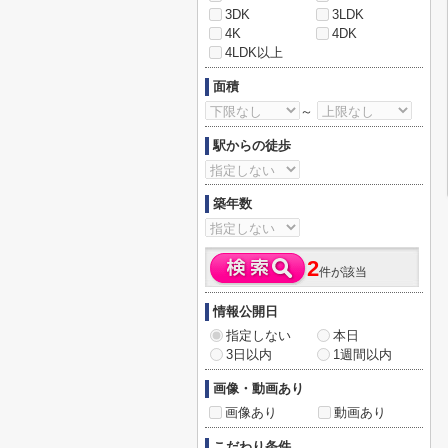
3DK
3LDK
4K
4DK
4LDK以上
面積
～
駅からの徒歩
築年数
2
件が該当
情報公開日
指定しない
本日
3日以内
1週間以内
画像・動画あり
画像あり
動画あり
こだわり条件