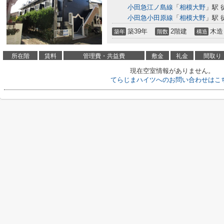
小田急江ノ島線
「
相模大野
」駅 
小田急小田原線
「
相模大野
」駅 
築39年
2階建
木造
築年
階数
構造
所在階
賃料
管理費・共益費
敷金
礼金
間取り
現在空室情報がありません。
てらじまハイツへのお問い合わせはこ