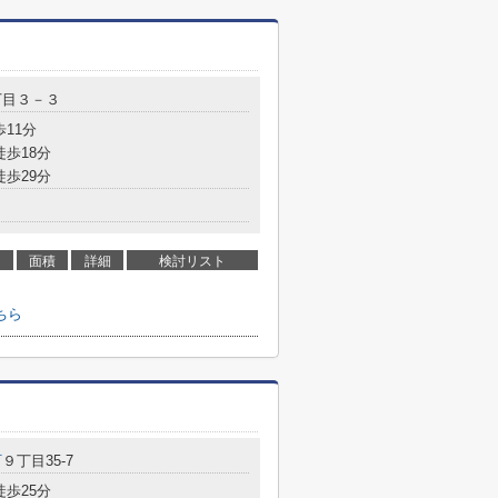
丁目３－３
歩11分
徒歩18分
徒歩29分
面積
詳細
検討リスト
ちら
町
９丁目35-7
徒歩25分