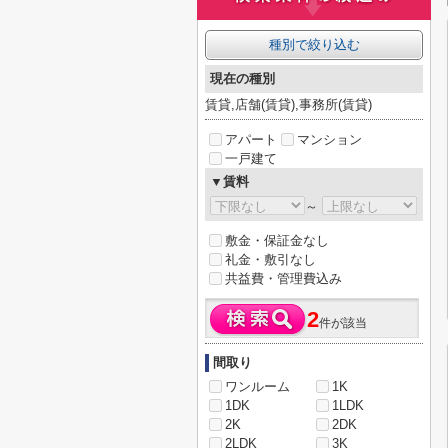
種別で絞り込む
現在の種別
賃貸,店舗(賃貸),事務所(賃貸)
アパート
マンション
一戸建て
▼賃料
～
敷金・保証金なし
礼金・敷引なし
共益費・管理費込み
2
件が該当
間取り
ワンルーム
1K
1DK
1LDK
2K
2DK
2LDK
3K