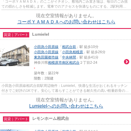
「コーポＹＡＭＡＤＡ」のここがイチオシ。敷地内ごみ置き場は、毎日のごみ捨
ての煩わしさを軽減します。電車でのアクセスを快適なものにする、2駅利用可
能な物件です。場所が平坦なの...
現在空室情報がありません。
コーポＹＡＭＡＤＡへのお問い合わせはこちら
LumieleI
賃貸｜アパート
小田急小田原線
「
相武台前
」駅 徒歩10分
小田急小田原線
「
小田急相模原
」駅 徒歩26分
東急田園都市線
「
中央林間
」駅 徒歩41分
神奈川県
相模原市南区
相武台
２丁目2-24
-
築年数：築22年
階数：2階建
小田急小田原線相武台前駅周辺物件：LumieleI。快適な生活がおくれるキッチン
付きでご好評の1Kです。安心して暮らすことができる耐久性の高い軽量鉄骨の物
件。住みよい環境と駅へのア...
現在空室情報がありません。
LumieleIへのお問い合わせはこちら
レモンホーム相武台
賃貸｜アパート