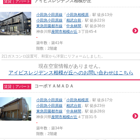
アイビスレジデンス相模が丘
賃貸｜アパート
小田急小田原線
「
小田急相模原
」駅 徒歩13分
小田急小田原線
「
相武台前
」駅 徒歩22分
東急田園都市線
「
中央林間
」駅 徒歩36分
神奈川県
座間市
相模が丘
３丁目45-4
-
築年数：築41年
階数：2階建
2口ガスコンロ設置可、和室から洋室にリフォームしました。
現在空室情報がありません。
アイビスレジデンス相模が丘へのお問い合わせはこちら
コーポＹＡＭＡＤＡ
賃貸｜アパート
小田急小田原線
「
小田急相模原
」駅 徒歩17分
小田急小田原線
「
相武台前
」駅 徒歩23分
東急田園都市線
「
中央林間
」駅 徒歩28分
神奈川県
座間市
相模が丘
４丁目31-5
-
築年数：築34年
階数：2階建