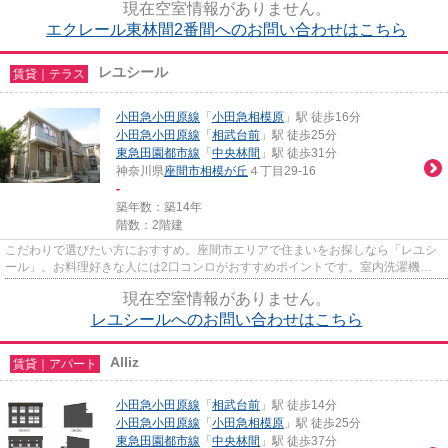
現在空室情報がありません。
エクレール東林間2番間へのお問い合わせはこちら
レユシール
賃貸｜テラス
小田急小田原線
「
小田急相模原
」駅 徒歩16分
小田急小田原線
「
相武台前
」駅 徒歩25分
東急田園都市線
「
中央林間
」駅 徒歩31分
神奈川県
座間市
相模が丘
４丁目29-16
-
築年数：築14年
階数：2階建
こだわりで選びたい方におすすめ。座間市エリアで住まいをお探しなら「レユシ
ール」。お料理好きな人には2口コンロがおすすめポイントです。室内洗濯機ス
ペースも備えられています。パ...
現在空室情報がありません。
レユシールへのお問い合わせはこちら
Alliz
賃貸｜アパート
小田急小田原線
「
相武台前
」駅 徒歩14分
小田急小田原線
「
小田急相模原
」駅 徒歩25分
東急田園都市線
「
中央林間
」駅 徒歩37分