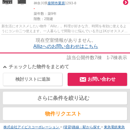
神奈川県
座間市
栗原
1293-8
-
築年数：築9年
階数：2階建
新生活にオススメしたい物件「Alliz」。料理が好きな方、時間を有効に使えるよ
うにコンロ二つ使えます。一人暮らしで間取りに悩んでいる方は1Kがオススメで
す。長く快適に暮らしたい方...
現在空室情報がありません。
Allizへのお問い合わせはこちら
該当公開件数
7
棟
1-7
棟表示
チェックした物件をまとめて
検討リストに追加
お問い合わせ
さらに条件を絞り込む
物件リクエスト
株式会社アイビスコーポレーション
>
(賃貸)路線・駅から探す
>
東急電鉄東急