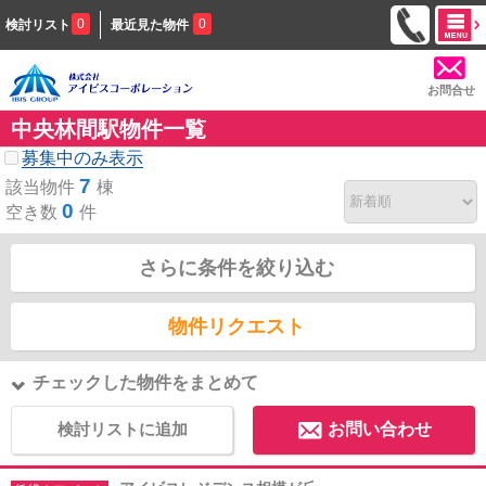
0
0
検討リスト
最近見た物件
お問合せ
中央林間駅物件一覧
募集中のみ表示
7
該当物件
棟
0
空き数
件
さらに条件を絞り込む
物件リクエスト
チェックした物件をまとめて
検討リストに追加
お問い合わせ