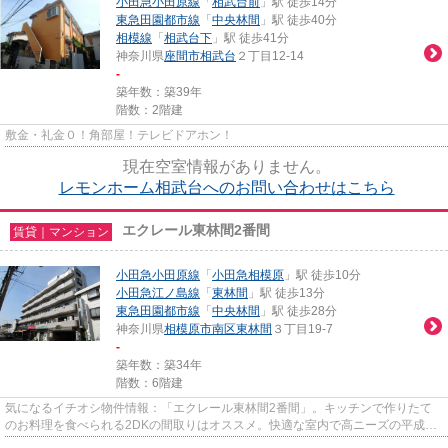
小田急小田原線
「
相武台前
」駅 徒歩14分
東急田園都市線
「
中央林間
」駅 徒歩40分
相模線
「
相武台下
」駅 徒歩41分
神奈川県
座間市
相武台
２丁目12-14
-
築年数：築39年
階数：2階建
敷金・礼金０！角部屋！テレビドアホン！
現在空室情報がありません。
レモンホーム相武台へのお問い合わせはこちら
エクレール東林間2番間
賃貸｜マンション
小田急小田原線
「
小田急相模原
」駅 徒歩10分
小田急江ノ島線
「
東林間
」駅 徒歩13分
東急田園都市線
「
中央林間
」駅 徒歩28分
神奈川県
相模原市南区
東林間
３丁目19-7
-
築年数：築34年
階数：6階建
気になるイチオシ物件情報：「エクレール東林間2番間」。キッチンで作りたて
のお料理を食べられる2DKの間取りはオススメ。快適な室内で高ニーズの平成4
年築の物件となります。お部屋は...