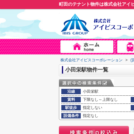
町田のテナント物件は株式会社アイ
株式会社アイビスコーポレーション
>
(
小田栄駅物件一覧
沿線
小田栄駅
賃料
下限なし～上限なし
駅徒歩
指定しない
設備条件
指定なし