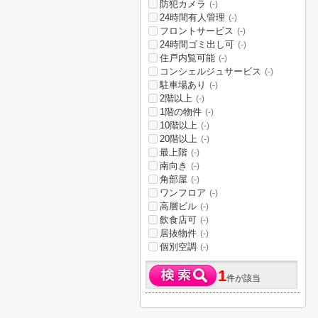
防犯カメラ
(-)
24時間有人管理
(-)
フロントサービス
(-)
24時間ゴミ出し可
(-)
住戸内覧可能
(-)
コンシェルジュサービス
(-)
駐車場あり
(-)
2階以上
(-)
1階の物件
(-)
10階以上
(-)
20階以上
(-)
最上階
(-)
南向き
(-)
角部屋
(-)
ワンフロア
(-)
高層ビル
(-)
飲食店可
(-)
居抜物件
(-)
個別空調
(-)
1
件が該当