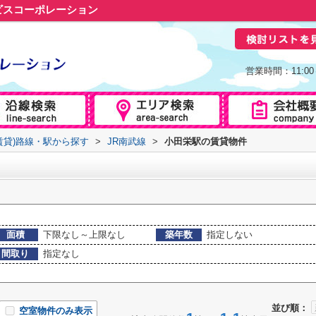
ビスコーポレーション
営業時間：11:0
賃貸)路線・駅から探す
>
JR南武線
>
小田栄駅の賃貸物件
面積
下限なし～上限なし
築年数
指定しない
間取り
指定なし
並び順：
空室物件のみ表示