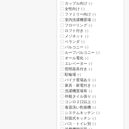
カップル向け
(-)
女性向け
(-)
ファミリー向け
(-)
室内洗濯機置場
(-)
フローリング
(-)
ロフト付き
(-)
メゾネット
(-)
ベランダ
(-)
バルコニー
(-)
ルーフバルコニー
(-)
オール電化
(-)
エレベーター
(-)
照明器具付き
(-)
駐輪場
(-)
バイク置場あり
(-)
家具・家電付き
(-)
洗濯機置場有
(-)
外観タイル張り
(-)
コンロ２口以上
(-)
食器洗い乾燥機
(-)
システムキッチン
(-)
対面式キッチン
(-)
バス・トイレ別
(-)