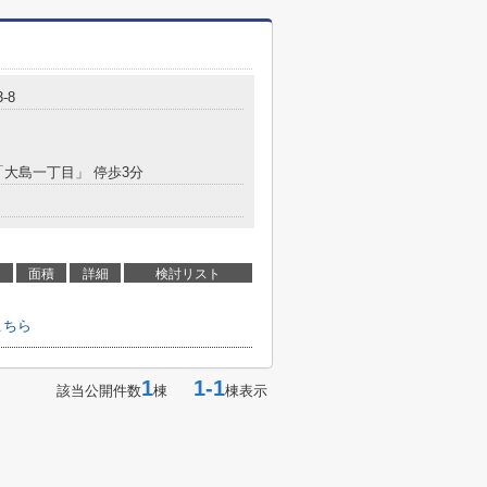
3-8
「大島一丁目」 停歩3分
面積
詳細
検討リスト
こちら
1
1-1
該当公開件数
棟
棟表示