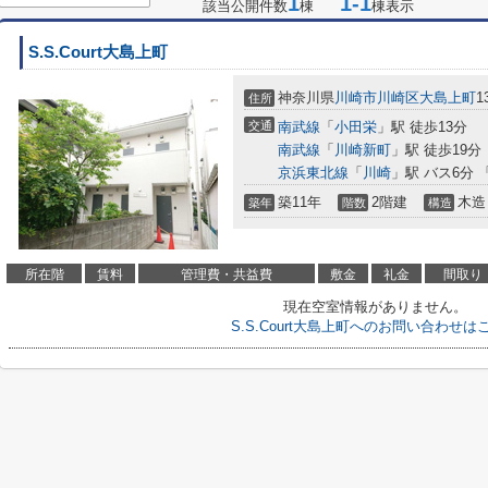
1
1-1
該当公開件数
棟
棟表示
S.S.Court大島上町
神奈川県
川崎市川崎区
大島上町
1
住所
交通
南武線
「
小田栄
」駅 徒歩13分
南武線
「
川崎新町
」駅 徒歩19分
京浜東北線
「
川崎
」駅 バス6分 
築11年
2階建
木造
築年
階数
構造
所在階
賃料
管理費・共益費
敷金
礼金
間取り
現在空室情報がありません。
S.S.Court大島上町へのお問い合わせは