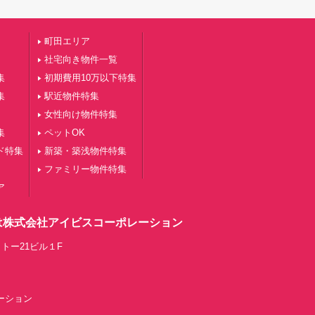
町田エリア
社宅向き物件一覧
集
初期費用10万以下特集
集
駅近物件特集
女性向け物件特集
集
ペットOK
ド特集
新築・築浅物件特集
ファミリー物件特集
ア
は株式会社アイビスコーポレーション
トー21ビル１F
レーション