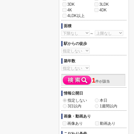
3DK
3LDK
4K
4DK
4LDK以上
面積
～
駅からの徒歩
築年数
1
件が該当
情報公開日
指定しない
本日
3日以内
1週間以内
画像・動画あり
画像あり
動画あり
こだわり条件