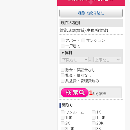
種別で絞り込む
現在の種別
賃貸,店舗(賃貸),事務所(賃貸)
アパート
マンション
一戸建て
▼賃料
～
敷金・保証金なし
礼金・敷引なし
共益費・管理費込み
1
件が該当
間取り
ワンルーム
1K
1DK
1LDK
2K
2DK
2LDK
3K