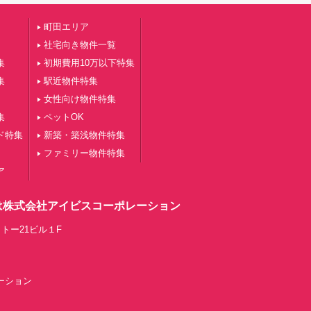
町田エリア
社宅向き物件一覧
集
初期費用10万以下特集
集
駅近物件特集
女性向け物件特集
集
ペットOK
ド特集
新築・築浅物件特集
ファミリー物件特集
ア
は株式会社アイビスコーポレーション
トー21ビル１F
レーション