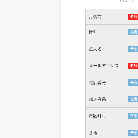
お名前
必須
性別
任意
法人名
任意
メールアドレス
必須
電話番号
任意
都道府県
任意
市区町村
任意
番地
任意