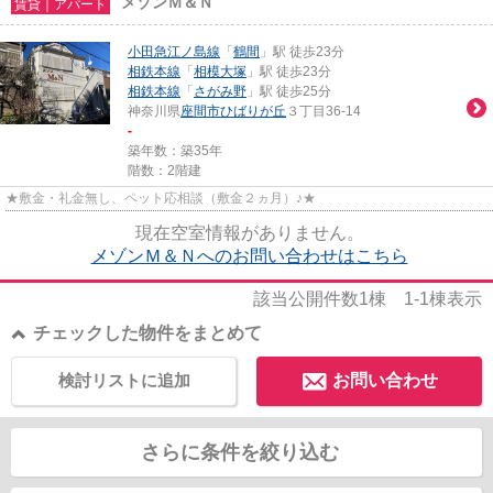
メゾンＭ＆Ｎ
賃貸｜アパート
小田急江ノ島線
「
鶴間
」駅 徒歩23分
相鉄本線
「
相模大塚
」駅 徒歩23分
相鉄本線
「
さがみ野
」駅 徒歩25分
神奈川県
座間市
ひばりが丘
３丁目36-14
-
築年数：築35年
階数：2階建
★敷金・礼金無し、ペット応相談（敷金２ヵ月）♪★
現在空室情報がありません。
メゾンＭ＆Ｎへのお問い合わせはこちら
該当公開件数
1
棟
1-1
棟表示
チェックした物件をまとめて
検討リストに追加
お問い合わせ
さらに条件を絞り込む