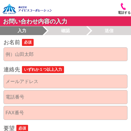
電話する
お問い合わせ内容の入力
入力
確認
送信
お名前
必須
連絡先
いずれか１つ以上入力
要望
必須