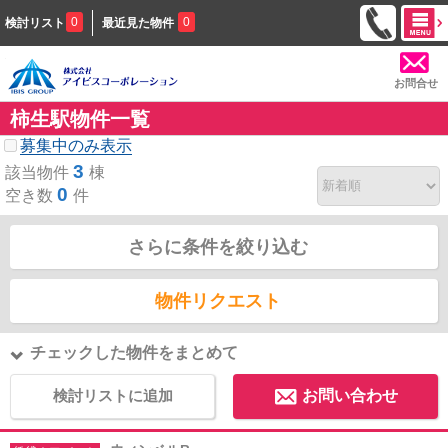
0
0
検討リスト
最近見た物件
お問合せ
柿生駅物件一覧
募集中のみ表示
3
該当物件
棟
0
空き数
件
さらに条件を絞り込む
物件リクエスト
チェックした物件をまとめて
検討リストに追加
お問い合わせ