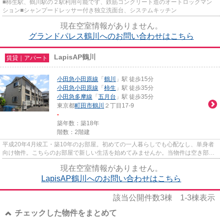
■柿生駅、鶴川駅の２駅利用可能です、鉄筋コンクリート造のオートロックマン
ション■シャンプードレッサー付き独立洗面台、システムキッチン
現在空室情報がありません。
グランドパレス鶴川へのお問い合わせはこちら
LapisAP鶴川
賃貸｜アパート
小田急小田原線
「
鶴川
」駅 徒歩15分
小田急小田原線
「
柿生
」駅 徒歩35分
小田急多摩線
「
五月台
」駅 徒歩35分
東京都
町田市
鶴川
２丁目17-9
-
築年数：築18年
階数：2階建
平成20年4月竣工・築10年のお部屋。初めての一人暮らしでも心配なし、単身者
向け物件。こちらのお部屋で新しい生活を始めてみませんか。当物件は空き部屋
ですので、内覧もスムーズです...
現在空室情報がありません。
LapisAP鶴川へのお問い合わせはこちら
該当公開件数
3
棟
1-3
棟表示
チェックした物件をまとめて