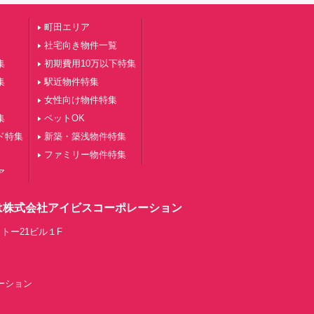
町田エリア
社宅向き物件一覧
集
初期費用10万以下特集
集
駅近物件特集
女性向け物件特集
集
ペットOK
ド特集
新築・築浅物件特集
ファミリー物件特集
ア
は株式会社アイビスコーポレーション
トー21ビル１F
レーション