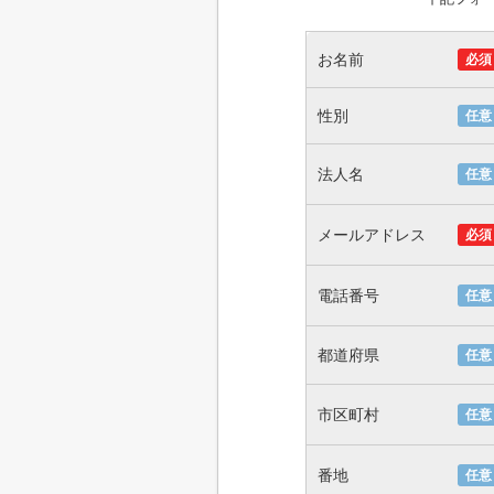
お名前
必須
性別
任意
法人名
任意
メールアドレス
必須
電話番号
任意
都道府県
任意
市区町村
任意
番地
任意