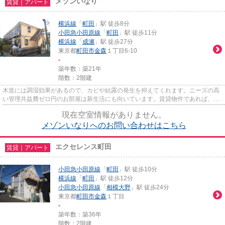
メゾンいなり
賃貸｜アパート
横浜線
「
町田
」駅 徒歩8分
小田急小田原線
「
町田
」駅 徒歩11分
横浜線
「
成瀬
」駅 徒歩27分
東京都
町田市
金森
１丁目6-10
-
築年数：築21年
階数：2階建
木造には調湿効果があるので、カビや結露の発生を抑えてくれます。ニーズの高
い管理共益費ゼロ円のお部屋は新生活にも向いています。賃貸物件であれば、費
用をおさえて新生活をスター...
現在空室情報がありません。
メゾンいなりへのお問い合わせはこちら
エクセレンス町田
賃貸｜アパート
小田急小田原線
「
町田
」駅 徒歩10分
横浜線
「
町田
」駅 徒歩12分
小田急小田原線
「
相模大野
」駅 徒歩24分
東京都
町田市
金森
１丁目
-
築年数：築36年
階数：2階建