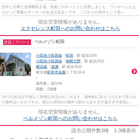
意外と大事な洗濯機置き場、洗濯しやすいように設置しました。ワンルームとは
ちがった素敵なキッチンがあるお住まいです。こだわりの条件として多い、
800mに駅のある物件です。月々3万...
現在空室情報がありません。
エクセレンス町田へのお問い合わせはこちら
ベルメゾン町田
賃貸｜アパート
小田急小田原線
「
町田
」駅 徒歩10分
小田急小田原線
「
相模大野
」駅 徒歩20分
横浜線
「
成瀬
」駅 徒歩30分
東京都
町田市
金森
１丁目18-9
-
築年数：築33年
階数：2階建
1Kでの生活は不便なく快適な生活がおくれます。精神的に落ちつける木で造られ
た物件はいかがですか。駅から800mの物件で駅から近すぎず遠すぎず程良い立
地です。経済面での圧迫が少な...
現在空室情報がありません。
ベルメゾン町田へのお問い合わせはこちら
該当公開件数
3
棟
1-3
棟表示