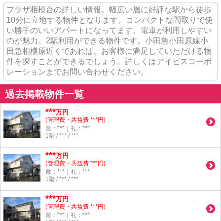
プラザ相模台の詳しい情報。幅広い層に好評な駅から徒歩
10分に立地する物件となります。コンパクトな間取りで使
い勝手のいいアパートになってます。電車が利用しやすい
のが魅力。2駅利用ができる物件です。小田急小田原線小
田急相模原近くであれば、お客様に満足していただける物
件を探すことができるでしょう。詳しくはアイビスコーポ
レーションまでお問い合わせください。
過去掲載物件一覧
***
万円
(管理費・共益費 ***円)
敷：***｜礼：***
1階 / *** / ***
***
万円
(管理費・共益費 ***円)
敷：***｜礼：***
1階 / *** / ***
***
万円
(管理費・共益費 ***円)
敷：***｜礼：***