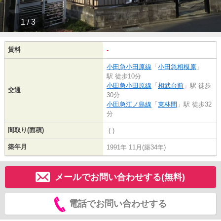
1 / 3
賃料
-
小田急小田原線
「
小田急相模原
」
駅 徒歩10分
小田急小田原線
「
相武台前
」駅 徒歩
交通
30分
小田急江ノ島線
「
東林間
」駅 徒歩32
分
間取り(面積)
-(-)
築年月
1991年 11月(築34年)
メールでお問い合わせする(無料)
電話でお問い合わせする