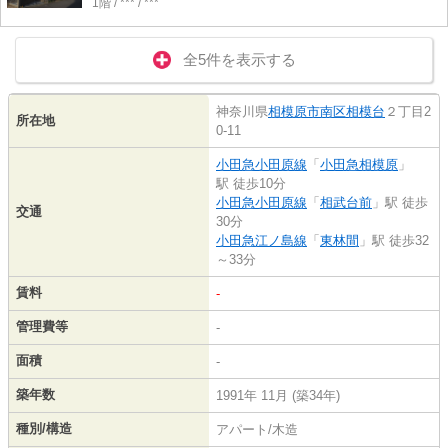
1階 / *** / ***
全5件を表示する
神奈川県
相模原市南区
相模台
２丁目2
所在地
0-11
小田急小田原線
「
小田急相模原
」
駅 徒歩10分
小田急小田原線
「
相武台前
」駅 徒歩
交通
30分
小田急江ノ島線
「
東林間
」駅 徒歩32
～33分
賃料
-
管理費等
-
面積
-
築年数
1991年 11月 (築34年)
種別/構造
アパート/木造