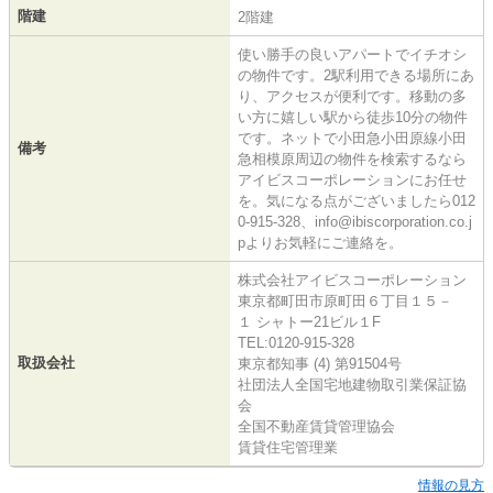
階建
2階建
使い勝手の良いアパートでイチオシ
の物件です。2駅利用できる場所にあ
り、アクセスが便利です。移動の多
い方に嬉しい駅から徒歩10分の物件
です。ネットで小田急小田原線小田
備考
急相模原周辺の物件を検索するなら
アイビスコーポレーションにお任せ
を。気になる点がございましたら012
0-915-328、info@ibiscorporation.co.j
pよりお気軽にご連絡を。
株式会社アイビスコーポレーション
東京都町田市原町田６丁目１５－
１ シャトー21ビル１F
TEL:0120-915-328
取扱会社
東京都知事 (4) 第91504号
社団法人全国宅地建物取引業保証協
会
全国不動産賃貸管理協会
賃貸住宅管理業
情報の見方