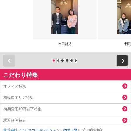
半田賢児
半田
前
こだわり特集
オフィス特集
相模原エリア特集
初期費用10万以下特集
駅近物件特集
株式会社アイビスコーポレーション
>
物件一覧
>
プラザ相模台