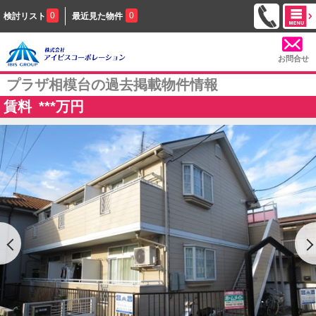
0
0
検討リスト
最近見た物件
お問合せ
プラザ相模台の過去掲載物件情報
賃料
***
万円