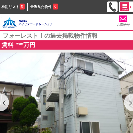
0
0
検討リスト
最近見た物件
お問合せ
フォーレストⅠの過去掲載物件情報
賃料
***
万円