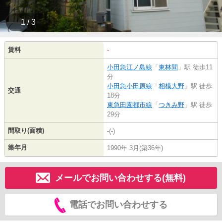
1 / 3
賃料
-
小田急江ノ島線
「
東林間
」駅 徒歩11
分
小田急小田原線
「
相模大野
」駅 徒歩
交通
18分
東急田園都市線
「
つきみ野
」駅 徒歩
29分
間取り(面積)
-(-)
築年月
1990年 3月(築36年)
メールでお問い合わせする(無料)
電話でお問い合わせする