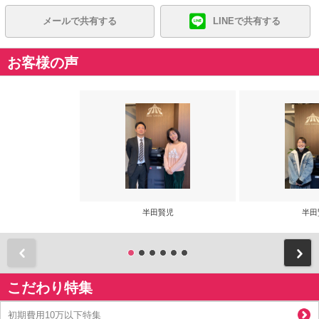
メールで共有する
LINEで共有する
お客様の声
半田賢児
半田
前
こだわり特集
初期費用10万以下特集