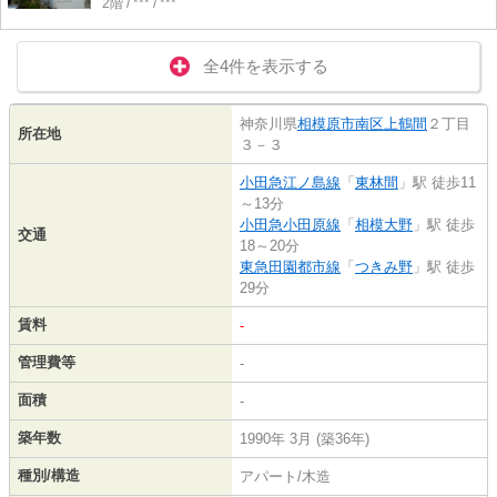
2階 / *** / ***
全4件を表示する
神奈川県
相模原市南区
上鶴間
２丁目
所在地
３－３
小田急江ノ島線
「
東林間
」駅 徒歩11
～13分
小田急小田原線
「
相模大野
」駅 徒歩
交通
18～20分
東急田園都市線
「
つきみ野
」駅 徒歩
29分
賃料
-
管理費等
-
面積
-
築年数
1990年 3月 (築36年)
種別/構造
アパート/木造