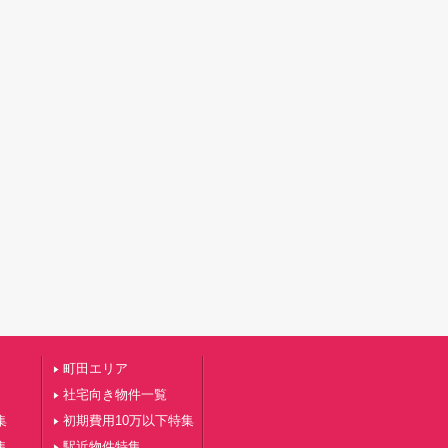
町田エリア
社宅向き物件一覧
集
初期費用10万以下特集
集
駅近物件特集