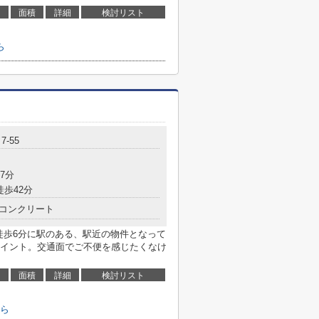
面積
詳細
検討リスト
ら
-55
7分
徒歩42分
コンクリート
徒歩6分に駅のある、駅近の物件となって
イント。交通面でご不便を感じたくなけ
面積
詳細
検討リスト
ら