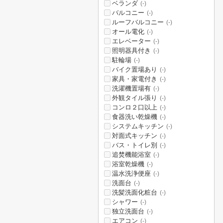
ベランダ
(-)
バルコニー
(-)
ルーフバルコニー
(-)
オール電化
(-)
エレベーター
(-)
照明器具付き
(-)
駐輪場
(-)
バイク置場あり
(-)
家具・家電付き
(-)
洗濯機置場有
(-)
外観タイル張り
(-)
コンロ２口以上
(-)
食器洗い乾燥機
(-)
システムキッチン
(-)
対面式キッチン
(-)
バス・トイレ別
(-)
追焚機能浴室
(-)
浴室乾燥機
(-)
温水洗浄便座
(-)
洗面台
(-)
洗髪洗面化粧台
(-)
シャワー
(-)
独立洗面台
(-)
エアコン
(-)