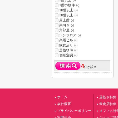
2階以上
(-)
1階の物件
(-)
10階以上
(-)
20階以上
(-)
最上階
(-)
南向き
(-)
角部屋
(-)
ワンフロア
(-)
高層ビル
(-)
飲食店可
(-)
居抜物件
(-)
個別空調
(-)
4
件が該当
ホーム
居抜き特集
会社概要
飲食店特集
プライバシーポリシー
オフィス特
利用規約
ショップ特