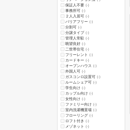
保証人不要
(-)
事務所可
(-)
２人入居可
(-)
バリアフリー
(-)
分割可
(-)
分譲タイプ
(-)
管理人常駐
(-)
眺望良好
(-)
二世帯住宅
(-)
フリーレント
(-)
カードキー
(-)
オープンハウス
(-)
外国人可
(-)
ガスコンロ設置可
(-)
ルームシェア可
(-)
学生向け
(-)
カップル向け
(-)
女性向け
(-)
ファミリー向け
(-)
室内洗濯機置場
(-)
フローリング
(-)
ロフト付き
(-)
メゾネット
(-)