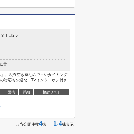
辺
３丁目2-5
鉄骨
ル」。現在空き室なので早いタイミング
の対応も快適な、TVインターホン付き
面積
詳細
検討リスト
ら
4
1-4
該当公開件数
棟
棟表示