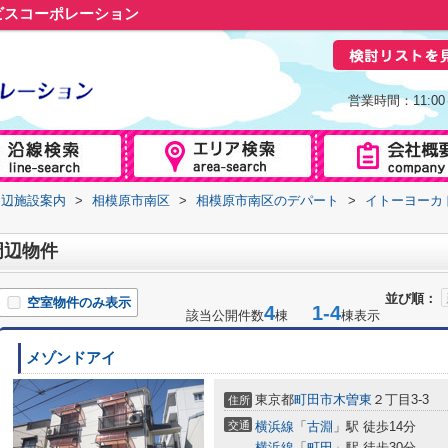
ビスコーポレーション
営業時間：11:0
周辺施設案内
>
相模原市南区
>
相模原市南区のデパート
>
イトーヨーカ
周辺物件
並び順：
空室物件のみ表示
4
1-4
該当公開件数
棟
棟表示
メゾンドアイ
東京都
町田市
木曽東
２丁目3-3
住所
交通
横浜線
「
古淵
」駅 徒歩14分
横浜線
「
町田
」駅 徒歩30分