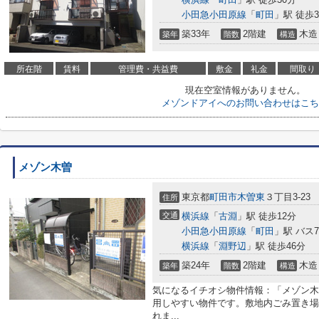
小田急小田原線
「
町田
」駅 徒歩3
築33年
2階建
木造
築年
階数
構造
所在階
賃料
管理費・共益費
敷金
礼金
間取り
現在空室情報がありません。
メゾンドアイへのお問い合わせはこち
メゾン木曽
東京都
町田市
木曽東
３丁目3-23
住所
交通
横浜線
「
古淵
」駅 徒歩12分
小田急小田原線
「
町田
」駅 バス
横浜線
「
淵野辺
」駅 徒歩46分
築24年
2階建
木造
築年
階数
構造
気になるイチオシ物件情報：「メゾン木
用しやすい物件です。敷地内ごみ置き場
れま...