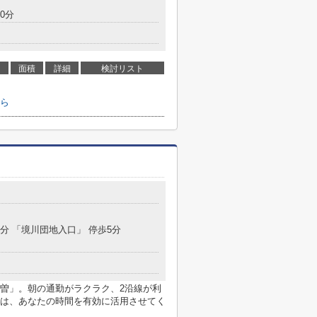
0分
面積
詳細
検討リスト
ら
7分 「境川団地入口」 停歩5分
曽」。朝の通勤がラクラク、2沿線が利
は、あなたの時間を有効に活用させてく