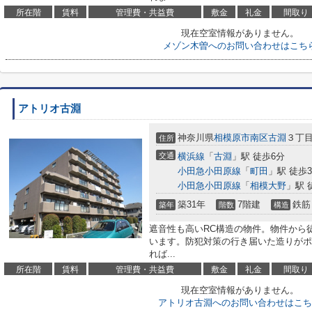
所在階
賃料
管理費・共益費
敷金
礼金
間取り
現在空室情報がありません。
メゾン木曽へのお問い合わせはこち
アトリオ古淵
神奈川県
相模原市南区
古淵
３丁目7
住所
交通
横浜線
「
古淵
」駅 徒歩6分
小田急小田原線
「
町田
」駅 徒歩3
小田急小田原線
「
相模大野
」駅 
築31年
7階建
鉄筋
築年
階数
構造
遮音性も高いRC構造の物件。物件から
います。防犯対策の行き届いた造りがポ
れば...
所在階
賃料
管理費・共益費
敷金
礼金
間取り
現在空室情報がありません。
アトリオ古淵へのお問い合わせはこち