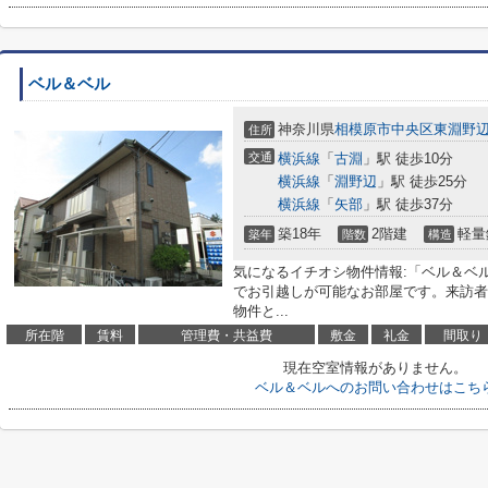
ベル＆ベル
神奈川県
相模原市中央区
東淵野
住所
交通
横浜線
「
古淵
」駅 徒歩10分
横浜線
「
淵野辺
」駅 徒歩25分
横浜線
「
矢部
」駅 徒歩37分
築18年
2階建
軽量
築年
階数
構造
気になるイチオシ物件情報:「ベル＆ベ
でお引越しが可能なお部屋です。来訪者
物件と...
所在階
賃料
管理費・共益費
敷金
礼金
間取り
現在空室情報がありません。
ベル＆ベルへのお問い合わせはこち