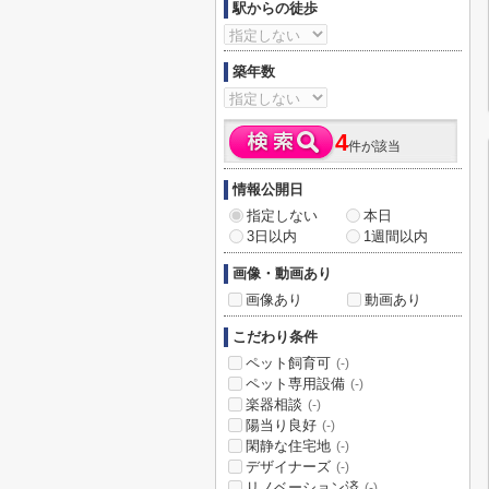
駅からの徒歩
築年数
4
件が該当
情報公開日
指定しない
本日
3日以内
1週間以内
画像・動画あり
画像あり
動画あり
こだわり条件
ペット飼育可
(-)
ペット専用設備
(-)
楽器相談
(-)
陽当り良好
(-)
閑静な住宅地
(-)
デザイナーズ
(-)
リノベーション済
(-)