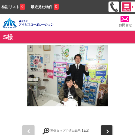
0
0
検討リスト
最近見た物件
お問合せ
S様
前
次
画像タップで拡大表示【
1
/2】