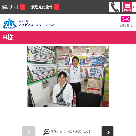
0
0
検討リスト
最近見た物件
お問合せ
H様
前
次
画像タップで拡大表示【
1
/2】