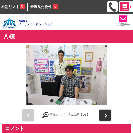
0
0
検討リスト
最近見た物件
お問合せ
Ａ様
前
次
画像タップで拡大表示【
1
/1】
コメント