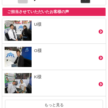
ご担当させていただいたお客様の声
U様
O様
K様
もっと見る