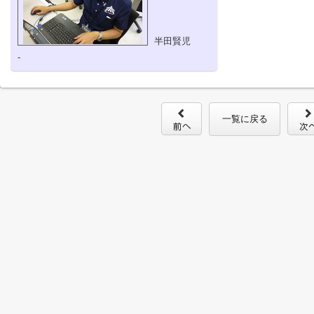
半田賢児
-
一覧に戻る