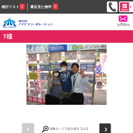
0
0
検討リスト
最近見た物件
お問合せ
T様
前
次
画像タップで拡大表示【
1
/2】