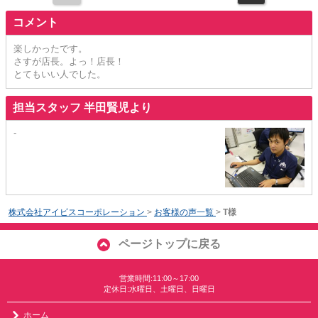
コメント
楽しかったです。
さすが店長。よっ！店長！
とてもいい人でした。
担当スタッフ 半田賢児より
-
株式会社アイビスコーポレーション
>
お客様の声一覧
>
T様
ページトップに戻る
営業時間:11:00～17:00
定休日:水曜日、土曜日、日曜日
ホーム