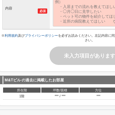
内容
必須
※
利用規約
及び
プライバシーポリシー
を必ずお読みください。左記内容に同
さい。
未入力項目がありま
M&Tビル
の過去に掲載したお部屋
所在階
坪数/面積
方位
1階
*** / ***
***