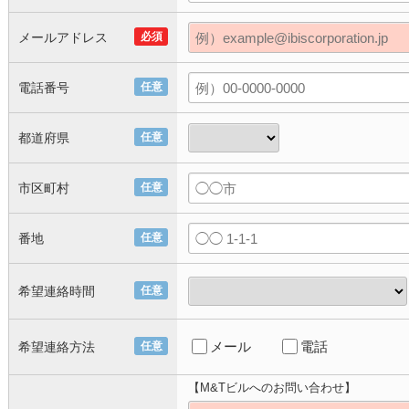
メールアドレス
必須
電話番号
任意
都道府県
任意
市区町村
任意
番地
任意
希望連絡時間
任意
メール
電話
希望連絡方法
任意
【M&Tビルへのお問い合わせ】