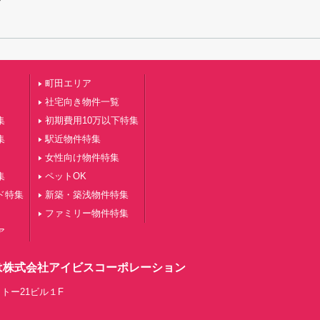
す
町田エリア
社宅向き物件一覧
集
初期費用10万以下特集
集
駅近物件特集
女性向け物件特集
集
ペットOK
ド特集
新築・築浅物件特集
ファミリー物件特集
ア
は株式会社アイビスコーポレーション
トー21ビル１F