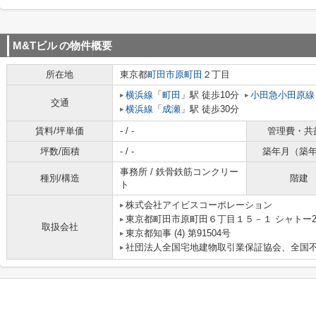
M&Tビル
の物件概要
所在地
東京都
町田市
原町田
２丁目
横浜線
「
町田
」駅 徒歩10分
小田急小田原線
交通
横浜線
「
成瀬
」駅 徒歩30分
賃料/坪単価
- / -
管理費・共
坪数/面積
- / -
築年月（築
事務所 / 鉄骨鉄筋コンクリー
種別/構造
階建
ト
株式会社アイビスコーポレーション
東京都町田市原町田６丁目１５－１ シャトー2
取扱会社
東京都知事 (4) 第91504号
社団法人全国宅地建物取引業保証協会、全国