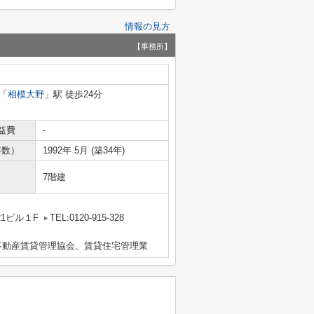
情報の見方
【事務所】
「
相模大野
」駅 徒歩24分
益費
-
年数）
1992年 5月 (築34年)
7階建
1ビル１F
TEL:0120-915-328
不動産賃貸管理協会、賃貸住宅管理業