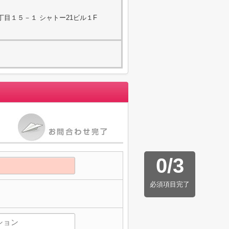
目１５－１ シャトー21ビル１F
0
/
3
必須項目完了