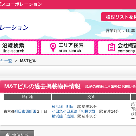
ビスコーポレーション
営業時間：11:0
物件一覧
>
M&Tビル
M&Tビル
の過去掲載物件情報
現況の確認はお気軽にお問い合
所在地
交通
築
横浜線
「
町田
」駅 徒歩10分
7
東京都
町田市
原町田
２丁目
小田急小田原線
「
相模大野
」駅 徒歩24分
鉄
横浜線
「
成瀬
」駅 徒歩30分
ー
物件情報