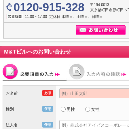
0120-915-328
〒194-0013
東京都町田市原町田６丁
11:00～17:00 定休日:水曜日、土曜日、日曜日
M&Tビル
へのお問い合わせ
お名前
必須
性別
任意
男性
女性
法人名
任意