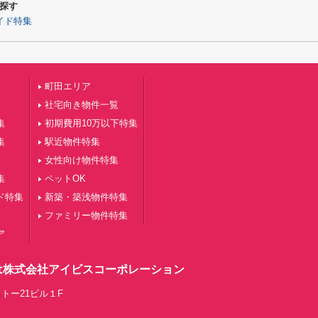
探す
イド特集
町田エリア
社宅向き物件一覧
集
初期費用10万以下特集
集
駅近物件特集
女性向け物件特集
集
ペットOK
ド特集
新築・築浅物件特集
ファミリー物件特集
ア
は株式会社アイビスコーポレーション
トー21ビル１F