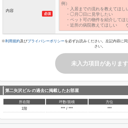
内容
必須
※
利用規約
及び
プライバシーポリシー
を必ずお読みください。左記内容に同
さい。
未入力項目がありま
第二矢沢ビル
の過去に掲載したお部屋
所在階
坪数/面積
方位
1階
*** / ***
***