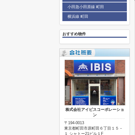
小田急小田原線 町田
横浜線 町田
おすすめ物件
株式会社アイビスコーポレーショ
ン
〒194-0013
東京都町田市原町田６丁目１５－
１ シャトー21ビル１F