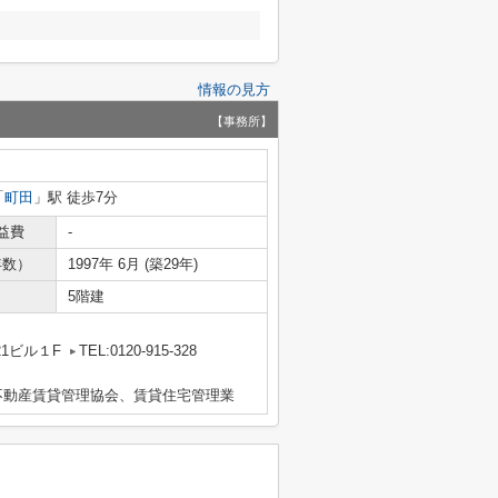
情報の見方
【事務所】
「
町田
」駅 徒歩7分
益費
-
年数）
1997年 6月 (築29年)
5階建
1ビル１F
TEL:0120-915-328
不動産賃貸管理協会、賃貸住宅管理業