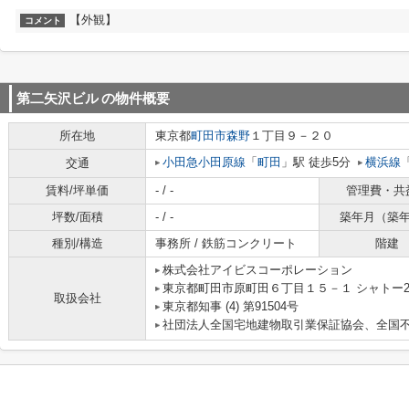
【外観】
コメント
第二矢沢ビル
の物件概要
所在地
東京都
町田市
森野
１丁目９－２０
小田急小田原線
「
町田
」駅 徒歩5分
横浜線
交通
賃料/坪単価
- / -
管理費・共
坪数/面積
- / -
築年月（築
種別/構造
事務所 / 鉄筋コンクリート
階建
株式会社アイビスコーポレーション
東京都町田市原町田６丁目１５－１ シャトー2
取扱会社
東京都知事 (4) 第91504号
社団法人全国宅地建物取引業保証協会、全国