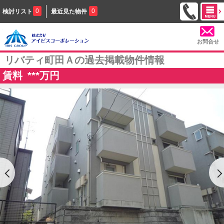
0
0
検討リスト
最近見た物件
お問合せ
リバティ町田Ａの過去掲載物件情報
賃料
***
万円