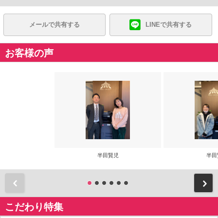
メールで共有する
LINEで共有する
お客様の声
半田賢児
半田
前
こだわり特集