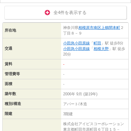
全4件を表示する
神奈川県
相模原市南区
上鶴間本町
２
所在地
丁目８－９
小田急小田原線
「
町田
」駅 徒歩8分
交通
小田急小田原線
「
相模大野
」駅 徒歩
20分
賃料
-
管理費等
-
面積
-
築年数
2006年 9月 (築19年)
種別/構造
アパート/木造
階建
3階建
株式会社アイビスコーポレーション
東京都町田市原町田６丁目１５－