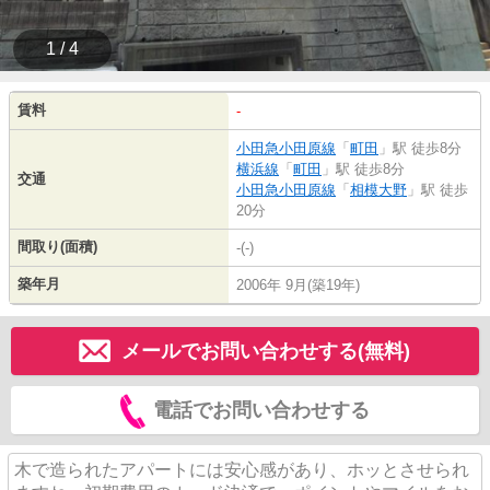
1 / 4
賃料
-
小田急小田原線
「
町田
」駅 徒歩8分
横浜線
「
町田
」駅 徒歩8分
交通
小田急小田原線
「
相模大野
」駅 徒歩
20分
間取り(面積)
-(-)
築年月
2006年 9月(築19年)
メールでお問い合わせする(無料)
電話でお問い合わせする
木で造られたアパートには安心感があり、ホッとさせられ