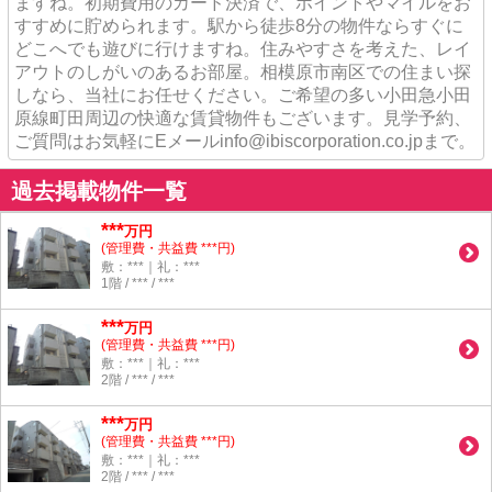
ますね。初期費用のカード決済で、ポイントやマイルをお
すすめに貯められます。駅から徒歩8分の物件ならすぐに
どこへでも遊びに行けますね。住みやすさを考えた、レイ
アウトのしがいのあるお部屋。相模原市南区での住まい探
しなら、当社にお任せください。ご希望の多い小田急小田
原線町田周辺の快適な賃貸物件もございます。見学予約、
ご質問はお気軽にEメールinfo@ibiscorporation.co.jpまで。
過去掲載物件一覧
***
万円
(管理費・共益費 ***円)
敷：***｜礼：***
1階 / *** / ***
***
万円
(管理費・共益費 ***円)
敷：***｜礼：***
2階 / *** / ***
***
万円
(管理費・共益費 ***円)
敷：***｜礼：***
2階 / *** / ***