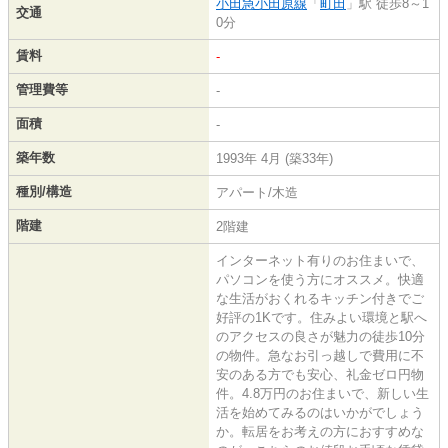
小田急小田原線
「
町田
」駅 徒歩8～1
交通
0分
賃料
-
管理費等
-
面積
-
築年数
1993年 4月 (築33年)
種別/構造
アパート/木造
階建
2階建
インターネット有りのお住まいで、
パソコンを使う方にオススメ。快適
な生活がおくれるキッチン付きでご
好評の1Kです。住みよい環境と駅へ
のアクセスの良さが魅力の徒歩10分
の物件。急なお引っ越しで費用に不
安のある方でも安心、礼金ゼロ円物
件。4.8万円のお住まいで、新しい生
活を始めてみるのはいかがでしょう
か。転居をお考えの方におすすめな