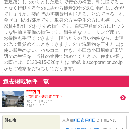
造建築】しっかりとした造りで安心の構造。朝に慌てるこ
となく行動するために駅から徒歩10分の駅近物件はいかが
でしょうか。契約時の初期費用も抑えることのできる、礼
金ゼロ円のお部屋です。単身の方や学生の方にも嬉しい。
家賃4.8万円のおすすめ物件です。自転車通勤の方にピッタ
リな駐輪場完備の物件です。衛生的なフローリング床で、
お掃除も手早くできます。陽当たりの良い物件なら、太陽
の光で目覚めることもできます。外で洗濯物を干す方には
使い勝手のよい、バルコニー付き。小田急小田原線町田近
辺での生活を、当社の物件で始めてください。住まい探し
の際には、0120-915-328またはinfo@ibiscorporation.co.jp
からご連絡をお待ちしております。
過去掲載物件一覧
***
万円
(管理費・共益費 ***円)
敷：***｜礼：***
2階 / *** / ***
所在地
東京都
町田市
原町田
２丁目27-15