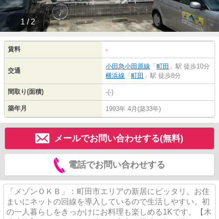
1 / 2
賃料
-
小田急小田原線
「
町田
」駅 徒歩10分
交通
横浜線
「
町田
」駅 徒歩8分
間取り(面積)
-(-)
築年月
1993年 4月(築33年)
メールでお問い合わせする(無料)
電話でお問い合わせする
「メゾンＯＫＢ」：町田市エリアの新居にピッタリ。お住
まいにネットの回線を導入しているので生活しやすい。初
の一人暮らしをきっかけにお料理も楽しめる1Kです。【木