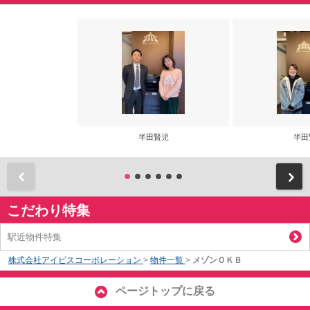
半田賢児
半田
前
こだわり特集
駅近物件特集
株式会社アイビスコーポレーション
>
物件一覧
>
メゾンＯＫＢ
ページトップに戻る