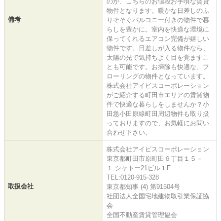
のが、こちらのお値段お手頃な賃貸
物件となります。暖かな日差しのふ
備考
りそそぐバルコニー付きの物件で暮
らしを豊かに。室内を快適な環境に
保ってくれるエアコン完備が嬉しい
物件です。日差しが入る物件なら、
太陽の光で気持ちよく目を覚ますこ
とも可能です。お掃除も快適な、フ
ローリングの物件となっています。
株式会社アイビスコーポレーション
がご紹介する町田市エリアの賃貸物
件で快適な暮らしをしませんか？小
田急小田原線町田周辺物件も取り扱
っておりますので、お気軽にお問い
合わせ下さい。
株式会社アイビスコーポレーション
東京都町田市原町田６丁目１５－
１ シャトー21ビル１F
TEL:0120-915-328
取扱会社
東京都知事 (4) 第91504号
社団法人全国宅地建物取引業保証協
会
全国不動産賃貸管理協会