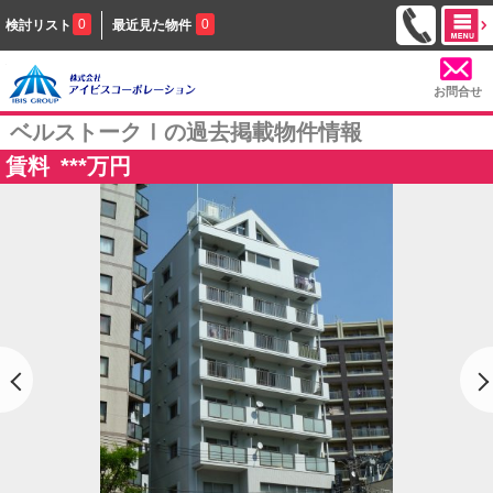
0
0
検討リスト
最近見た物件
お問合せ
ベルストークⅠの過去掲載物件情報
賃料
***
万円