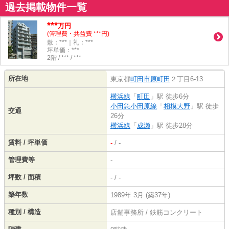
過去掲載物件一覧
***
万円
(管理費・共益費 ***円)
敷：***｜礼：***
坪単価：***
2階 / *** / ***
所在地
東京都
町田市
原町田
２丁目6-13
横浜線
「
町田
」駅 徒歩6分
小田急小田原線
「
相模大野
」駅 徒歩
交通
26分
横浜線
「
成瀬
」駅 徒歩28分
賃料 / 坪単価
-
/ -
管理費等
-
坪数 / 面積
- / -
築年数
1989年 3月 (築37年)
種別 / 構造
店舗事務所 / 鉄筋コンクリート