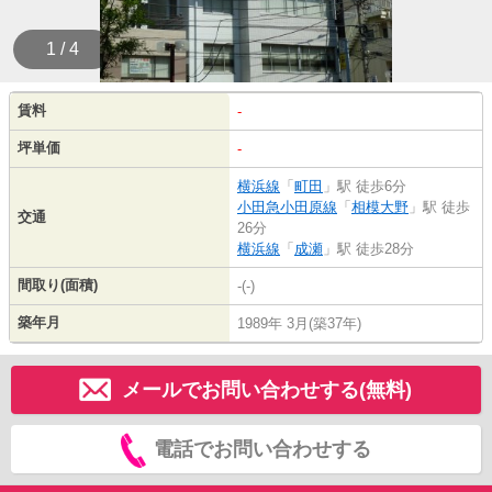
1 / 4
賃料
-
坪単価
-
横浜線
「
町田
」駅 徒歩6分
小田急小田原線
「
相模大野
」駅 徒歩
交通
26分
横浜線
「
成瀬
」駅 徒歩28分
間取り(面積)
-(-)
築年月
1989年 3月(築37年)
メールでお問い合わせする(無料)
電話でお問い合わせする