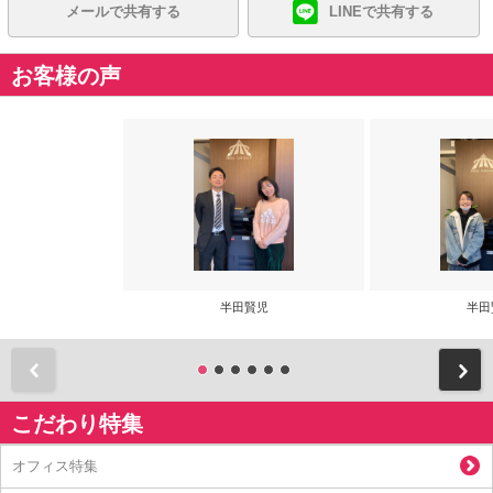
メールで共有する
LINEで共有する
お客様の声
半田賢児
半田
前
こだわり特集
オフィス特集