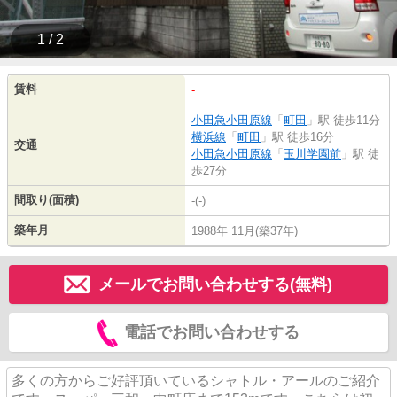
1 / 2
賃料
-
小田急小田原線
「
町田
」駅 徒歩11分
横浜線
「
町田
」駅 徒歩16分
交通
小田急小田原線
「
玉川学園前
」駅 徒
歩27分
間取り(面積)
-(-)
築年月
1988年 11月(築37年)
メールでお問い合わせする(無料)
電話でお問い合わせする
多くの方からご好評頂いているシャトル・アールのご紹介