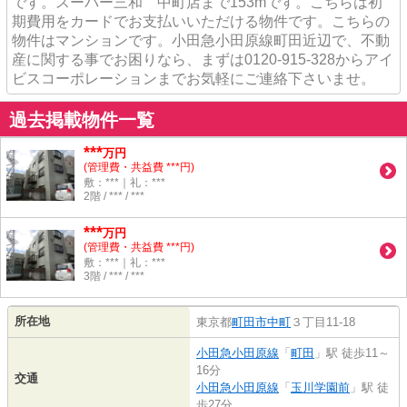
です。スーパー三和 中町店まで153mです。こちらは初
期費用をカードでお支払いいただける物件です。こちらの
物件はマンションです。小田急小田原線町田近辺で、不動
産に関する事でお困りなら、まずは0120-915-328からアイ
ビスコーポレーションまでお気軽にご連絡下さいませ。
過去掲載物件一覧
***
万円
(管理費・共益費 ***円)
敷：***｜礼：***
2階 / *** / ***
***
万円
(管理費・共益費 ***円)
敷：***｜礼：***
3階 / *** / ***
所在地
東京都
町田市
中町
３丁目11-18
小田急小田原線
「
町田
」駅 徒歩11～
16分
交通
小田急小田原線
「
玉川学園前
」駅 徒
歩27分