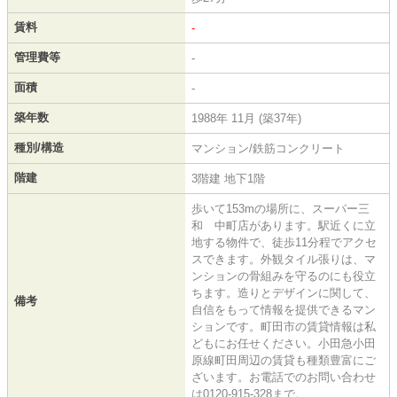
賃料
-
管理費等
-
面積
-
築年数
1988年 11月 (築37年)
種別/構造
マンション/鉄筋コンクリート
階建
3階建 地下1階
歩いて153mの場所に、スーパー三
和 中町店があります。駅近くに立
地する物件で、徒歩11分程でアクセ
スできます。外観タイル張りは、マ
ンションの骨組みを守るのにも役立
ちます。造りとデザインに関して、
備考
自信をもって情報を提供できるマン
ションです。町田市の賃貸情報は私
どもにお任せください。小田急小田
原線町田周辺の賃貸も種類豊富にご
ざいます。お電話でのお問い合わせ
は0120-915-328まで。