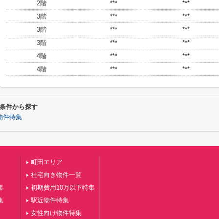
2階
***
***
3階
***
***
3階
***
***
3階
***
***
4階
***
***
4階
***
***
条件から探す
物件特集
町田エリア
社宅向き物件一覧
集
初期費用10万以下特集
集
駅近物件特集
女性向け物件特集