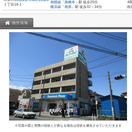
相模線
「
南橋本
」駅 徒歩20分
4
１丁目18-1
横浜線
「
相原
」駅 徒歩32～34分
鉄
物件情報
※写真や図と実際の現状とが異なる場合は現状を優先させていただきます