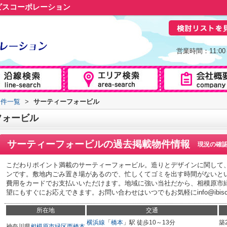
ビスコーポレーション
営業時間：11:0
物件一覧
>
サーティーフォービル
フォービル
サーティーフォービル
の過去掲載物件情報
現況の確
こだわりポイント満載のサーティーフォービル。造りとデザインに関して
ンです。敷地内ごみ置き場があるので、忙しくてゴミを出す時間がないと
費用をカードでお支払いいただけます。地域に強い当社だから、相模原市
望にもすぐにお応えできます。お問い合わせはいつでもお気軽にinfo@ibiscorpor
所在地
交通
横浜線
「
橋本
」駅 徒歩10～13分
築
神奈川県
相模原市緑区
西橋本