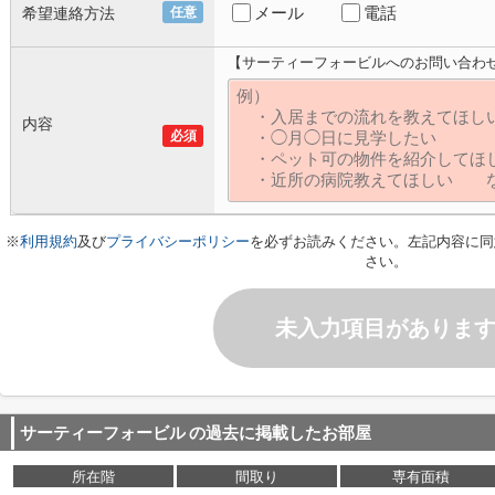
メール
電話
希望連絡方法
任意
【サーティーフォービルへのお問い合わ
内容
必須
※
利用規約
及び
プライバシーポリシー
を必ずお読みください。左記内容に同
さい。
未入力項目がありま
サーティーフォービル
の過去に掲載したお部屋
所在階
間取り
専有面積