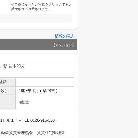
※ご覧になりたい写真をクリックすると
拡大されて表示されます。
情報の見方
【マンション】
」駅 徒歩20分
益費
-
年数）
1998年 3月 ( 築28年 )
4階建
1ビル１F
TEL:0120-915-328
不動産賃貸管理協会、賃貸住宅管理業