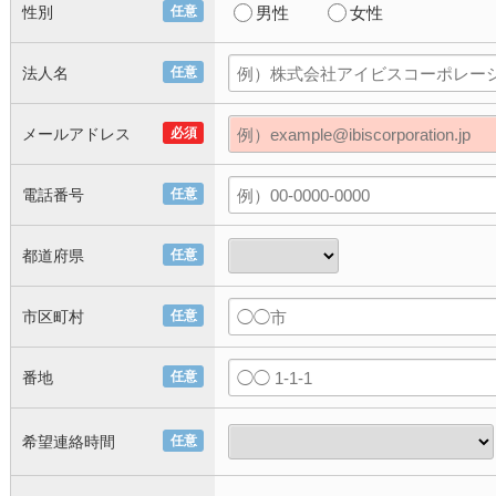
性別
任意
男性
女性
法人名
任意
メールアドレス
必須
電話番号
任意
都道府県
任意
市区町村
任意
番地
任意
希望連絡時間
任意