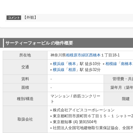
【外観】
コメント
サーティーフォービル
の物件概要
所在地
神奈川県
相模原市緑区
西橋本
１丁目18-1
横浜線
「
橋本
」駅 徒歩10分
相模線
「
南橋本
交通
横浜線
「
相原
」駅 徒歩32分
賃料
-
管理費・共
面積
-
築年月（築
マンション / 鉄筋コンクリー
種別/構造
階建
ト
株式会社アイビスコーポレーション
東京都町田市原町田６丁目１５－１ シャトー2
取扱会社
東京都知事 (4) 第91504号
社団法人全国宅地建物取引業保証協会、全国