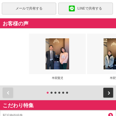
メールで共有する
LINEで共有する
お客様の声
半田賢児
半田
前
こだわり特集
駅近物件特集