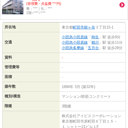
(管理費・共益費 ***円)
敷：***｜礼：***
2階 / *** / ***
所在地
東京都
町田市
能ヶ谷
３丁目15-1
小田急小田原線
「
柿生
」駅 徒歩9分
交通
小田急小田原線
「
鶴川
」駅 徒歩11分
小田急多摩線
「
五月台
」駅 徒歩28分
賃料
-
管理費等
-
面積
-
築年数
1994年 3月 (築32年)
種別/構造
マンション/鉄筋コンクリート
階建
3階建
株式会社アイビスコーポレーション
東京都町田市原町田６丁目１５－
１ シャトー21ビル１F