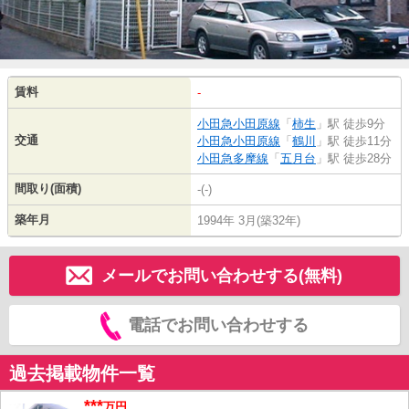
賃料
-
小田急小田原線
「
柿生
」駅 徒歩9分
交通
小田急小田原線
「
鶴川
」駅 徒歩11分
小田急多摩線
「
五月台
」駅 徒歩28分
間取り(面積)
-(-)
築年月
1994年 3月(築32年)
メールでお問い合わせする(無料)
電話でお問い合わせする
過去掲載物件一覧
***
万円