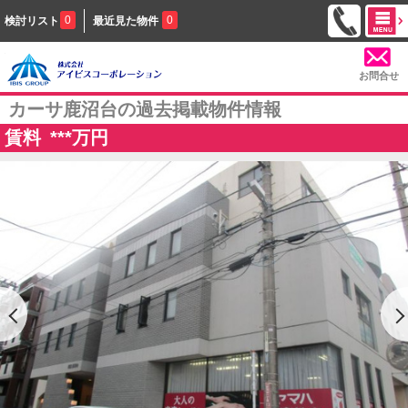
0
0
検討リスト
最近見た物件
お問合せ
カーサ鹿沼台の過去掲載物件情報
賃料
***
万円