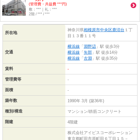
(管理費・共益費 ***円)
敷：***｜礼：***
2階 / *** / ***
神奈川県
相模原市中央区
鹿沼台
１丁
所在地
目１３番１１号
横浜線
「
淵野辺
」駅 徒歩3分
交通
横浜線
「
矢部
」駅 徒歩14分
横浜線
「
古淵
」駅 徒歩35分
賃料
-
管理費等
-
面積
-
築年数
1990年 3月 (築36年)
種別/構造
マンション/鉄筋コンクリート
階建
4階建
株式会社アイビスコーポレーション
東京都町田市原町田６丁目１５－