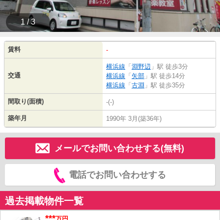
1 / 3
賃料
-
横浜線
「
淵野辺
」駅 徒歩3分
交通
横浜線
「
矢部
」駅 徒歩14分
横浜線
「
古淵
」駅 徒歩35分
間取り(面積)
-(-)
築年月
1990年 3月(築36年)
メールでお問い合わせする(無料)
電話でお問い合わせする
過去掲載物件一覧
***
万円