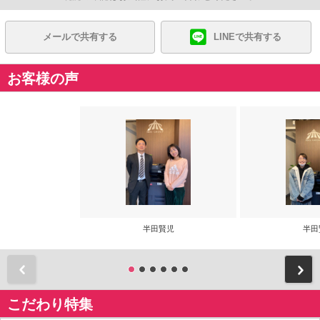
メールで共有する
LINEで共有する
お客様の声
半田賢児
半田
前
こだわり特集