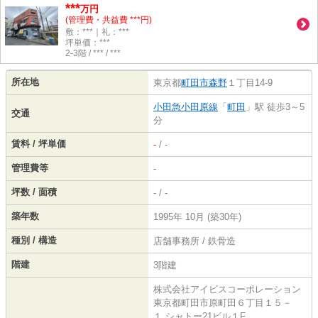
***
万円
(管理費・共益費 ***円)
敷：***｜礼：***
坪単価：***
2-3階 / *** / ***
所在地
東京都
町田市
森野
１丁目14-9
小田急小田原線
「
町田
」駅 徒歩3～5
交通
分
賃料 / 坪単価
-
/ -
管理費等
-
坪数 / 面積
- / -
築年数
1995年 10月 (築30年)
種別 / 構造
店舗事務所 / 鉄骨造
階建
3階建
株式会社アイビスコーポレーション
東京都町田市原町田６丁目１５－
１ シャトー21ビル１F