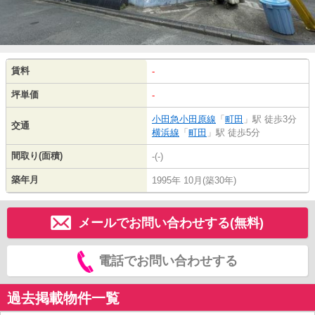
賃料
-
坪単価
-
小田急小田原線
「
町田
」駅 徒歩3分
交通
横浜線
「
町田
」駅 徒歩5分
間取り(面積)
-(-)
築年月
1995年 10月(築30年)
メールでお問い合わせする(無料)
電話でお問い合わせする
過去掲載物件一覧