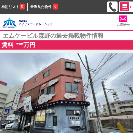
0
0
検討リスト
最近見た物件
お問合せ
エムケービル森野の過去掲載物件情報
賃料
***
万円