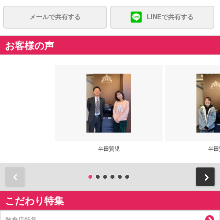
メールで共有する
LINEで共有する
お客様の声
半田賢児
半田
前
こだわり特集
飲食店特集