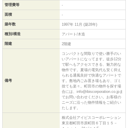
管理費等
-
面積
-
築年数
1997年 11月 (築28年)
種別/構造
アパート/木造
階建
2階建
コンパクトな間取りで使い勝手のい
いアパートになってます。徒歩12分
で駅へもアクセスできる、魅力的な
物件です。夏場の電気代も安く抑え
られる通風良好で快適なアパートで
備考
す。敷地内ごみ置き場もあり、ゴミ
捨ても楽々。町田市の物件を探す場
合には、info@ibiscorporation.co.jpま
でお問い合わせください。お客様の
ニーズに沿った物件情報をご紹介い
たします。
株式会社アイビスコーポレーション
東京都町田市原町田６丁目１５－