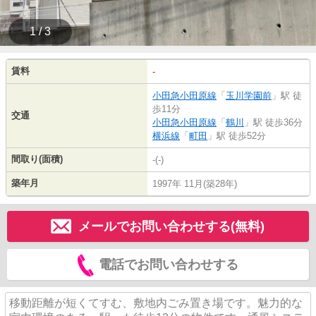
1 / 3
賃料
-
小田急小田原線
「
玉川学園前
」駅 徒
歩11分
交通
小田急小田原線
「
鶴川
」駅 徒歩36分
横浜線
「
町田
」駅 徒歩52分
間取り(面積)
-(-)
築年月
1997年 11月(築28年)
メールでお問い合わせする(無料)
電話でお問い合わせする
移動距離が短くてすむ、敷地内ごみ置き場です。魅力的な