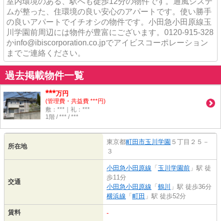
室内環境のある、駅へも徒歩12分の物件です。通風システ
ムが整った、住環境の良い安心のアパートです。使い勝手
の良いアパートでイチオシの物件です。小田急小田原線玉
川学園前周辺には物件が豊富にございます。0120-915-328
かinfo@ibiscorporation.co.jpでアイビスコーポレーション
までご連絡ください。
過去掲載物件一覧
***
万円
(管理費・共益費 ***円)
敷：***｜礼：***
1階 / *** / ***
東京都
町田市
玉川学園
５丁目２５－
所在地
３
小田急小田原線
「
玉川学園前
」駅 徒
歩11分
交通
小田急小田原線
「
鶴川
」駅 徒歩36分
横浜線
「
町田
」駅 徒歩52分
賃料
-