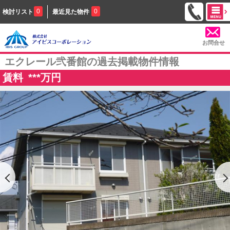
0
0
検討リスト
最近見た物件
お問合せ
エクレール弐番館の過去掲載物件情報
賃料
***
万円