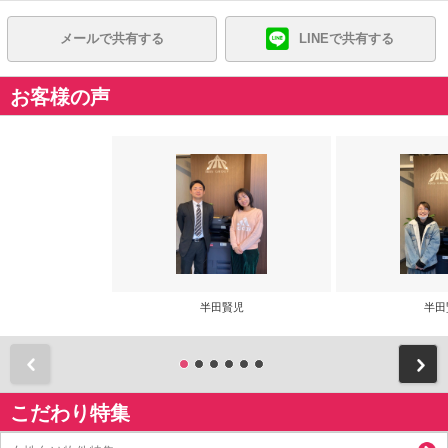
メールで共有する
LINEで共有する
お客様の声
半田賢児
半田
前
こだわり特集