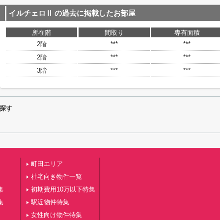
イルチェロⅡ
の過去に掲載したお部屋
所在階
間取り
専有面積
2階
***
***
2階
***
***
3階
***
***
探す
町田エリア
社宅向き物件一覧
集
初期費用10万以下特集
集
駅近物件特集
女性向け物件特集