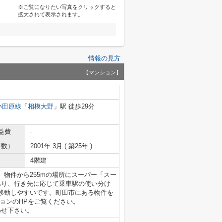
※ご覧になりたい写真をクリックすると
拡大されて表示されます。
情報の見方
【マンション】
小田原線
「
相模大野
」駅 徒歩29分
益費
-
年数）
2001年 3月 ( 築25年 )
4階建
物件から255mの場所にスーパー「スー
あり、行き先に応じて乗車駅の使い分け
移動しやすいです。町田市にある物件を
ョンのHPをご覧ください。
い合わせ下さい。