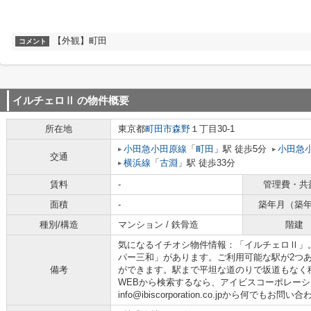
【外観】町田
コメント
イルチェロⅡ
の物件概要
所在地
東京都
町田市
森野
１丁目30-1
小田急小田原線
「
町田
」駅 徒歩5分
小田急
交通
横浜線
「
古淵
」駅 徒歩33分
賃料
-
管理費・共
面積
-
築年月（築
種別/構造
マンション / 鉄骨造
階建
気になるイチオシ物件情報：「イルチェロⅡ」。
パー三和」があります。ご利用可能な駅が2つ
備考
ができます。駅まで平坦な道のりで坂道もなく
WEBから検索するなら、アイビスコーポレーシ
info@ibiscorporation.co.jpから何でもお問