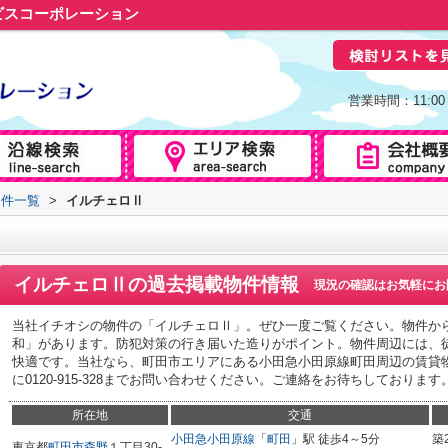
ビスコーポレーション
営業時間：11:0
物件一覧
>
イルチェロⅡ
Ⅱ
イルチェロⅡ
の過去掲載物件情報
現況の確認はお気軽にお
当社イチオシの物件の「イルチェロⅡ」。ぜひ一度ご覧ください。物件から
和」があります。防犯対策の行き届いた造りがポイント。物件周辺には、
快適です。当社なら、町田市エリアにある小田急小田原線町田周辺の賃貸
に0120-915-328までお問い合わせください。ご連絡をお待ちしております
所在地
交通
小田急小田原線
「
町田
」駅 徒歩4～5分
築
東京都
町田市
森野
１丁目30-