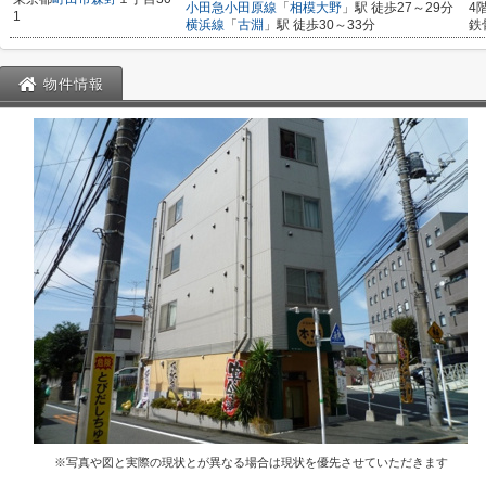
小田急小田原線
「
相模大野
」駅 徒歩27～29分
4
1
横浜線
「
古淵
」駅 徒歩30～33分
鉄
物件情報
※写真や図と実際の現状とが異なる場合は現状を優先させていただきます