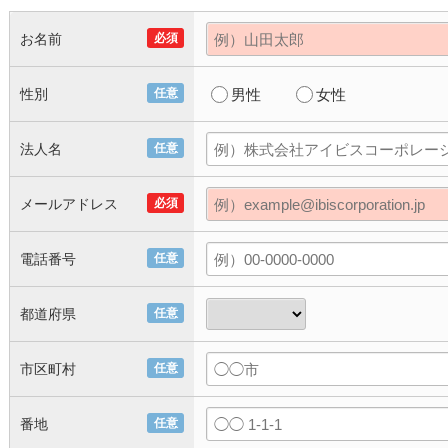
お名前
必須
性別
任意
男性
女性
法人名
任意
メールアドレス
必須
電話番号
任意
都道府県
任意
市区町村
任意
番地
任意