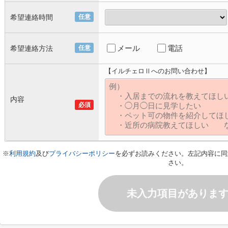
希望連絡時間
任意
メール
電話
希望連絡方法
任意
【イルチェロⅡへのお問い合わせ】
内容
必須
※
利用規約
及び
プライバシーポリシー
を必ずお読みください。左記内容に同
さい。
未入力項目がありま