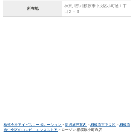
神奈川県相模原市中央区小町通１丁
所在地
目２－３
株式会社アイビスコーポレーション
>
周辺施設案内
>
相模原市中央区
>
相模原
市中央区のコンビニエンスストア
>
ローソン 相模原小町通店