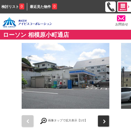
0
0
検討リスト
最近見た物件
お問合せ
ローソン 相模原小町通店
前
次
画像タップで拡大表示【
1
/2】