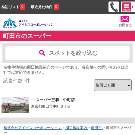
0
0
検討リスト
最近見た物件
お問合せ
町田市のスーパー
スポットを絞り込む
※物件情報の周辺施設紹介のページであり、各店舗への問い合わせは当
社では対応できません。
該当件数
1
件
スーパー三和 中町店
東京都町田市中町３丁目
-
株式会社アイビスコーポレーション
>
周辺施設案内
>
町田市
>
町田市のスーパ
ー