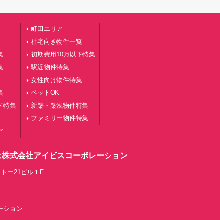
町田エリア
社宅向き物件一覧
集
初期費用10万以下特集
集
駅近物件特集
女性向け物件特集
集
ペットOK
ド特集
新築・築浅物件特集
ファミリー物件特集
ア
は株式会社アイビスコーポレーション
トー21ビル１F
レーション