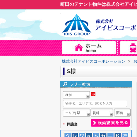
町田のテナント物件は株式会社アイ
株式会社アイビスコーポレーション
>
S様
種別
エリア| 駅
賃料
面積
-
件該当