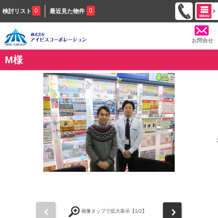
0
0
検討リスト
最近見た物件
お問合せ
M様
前
次
画像タップで拡大表示【
1
/2】