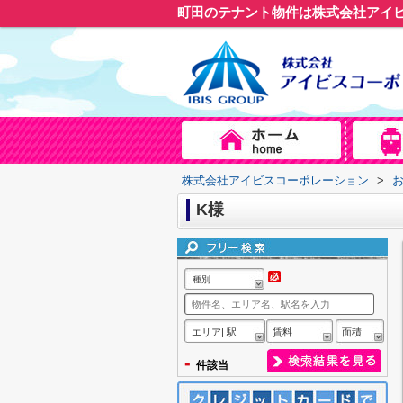
町田のテナント物件は株式会社アイ
株式会社アイビスコーポレーション
>
K様
種別
エリア| 駅
賃料
面積
-
件該当