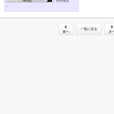
井野翔太
-
一覧に戻る