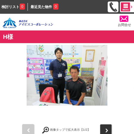
0
0
検討リスト
最近見た物件
お問合せ
H様
前
次
画像タップで拡大表示【
1
/2】