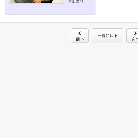
半田賢児
-
一覧に戻る