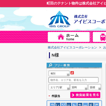
町田のテナント物件は株式会社アイ
株式会社アイビスコーポレーション
>
N様
種別
エリア| 駅
賃料
面積
-
件該当