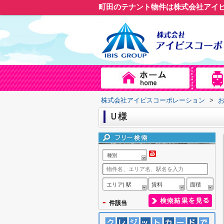
町田のテナント物件は株式会社アイ
株式会社アイビスコーポレーション
>
Ｕ様
種別
エリア| 駅
賃料
面積
-
件該当